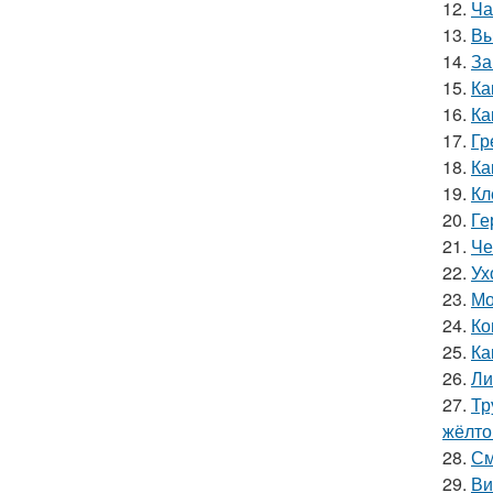
12.
Ча
13.
Вы
14.
За
15.
Ка
16.
Ка
17.
Гр
18.
Ка
19.
Кл
20.
Ге
21.
Че
22.
Ух
23.
Мо
24.
Ко
25.
Ка
26.
Ли
27.
Тр
жёлто
28.
См
29.
Ви