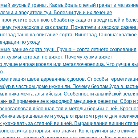
мый вкусный гранат. Как выбрать спелый гранат в магазин
лезни и вредители туи. Болезни туи и их лечение
 пропустите осеннюю обработку сада от вредителей и боле
чему туя засохла и как спасти. Пожелтели и засохли саженц
ноград танюша описание сорта. Виноград Танюша: краткое 
ендации по уходу
мые ранние сорта груш. Груша – сорта летнего созревания
рт хурмы которая не вяжет. Почему хурма вяжет
о лучше мягкая кровля или металлочерепица. Что лучше вы
ю
рметизация швов деревянных домов. Способы герметизаци
мбур в частном доме нужен ли. Почему без тамбура в частн
мляника мечта альпийская. Особенности альпийской земля
ан-чай применение в народной медицине рецепты. Сбор и 
асногалловая яблонная тля и методы борьбы с ней. Красног
убника выращивание и уход в открытом грунте для новичк
к ухаживать за степной вишней. Выращивание вишни степн
зонокосилка роторная, что значит. Конструктивные отличия
к очистить садовый инструмент от ржавчины. Как очистить