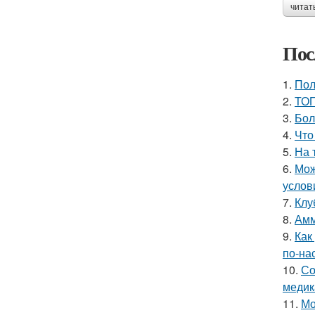
читат
Пос
1.
Пол
2.
ТОП
3.
Бол
4.
Что
5.
На 
6.
Мож
услов
7.
Клу
8.
Амм
9.
Как
по-на
10.
Со
медик
11.
Мо