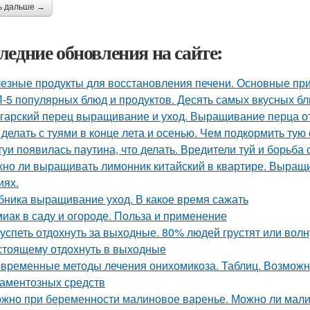
ь дальше →
ледние обновления на сайте:
езные продукты для восстановления печени. Основные при
-5 популярных блюд и продуктов. Десять самых вкусных б
гарский перец выращивание и уход. Выращивание перца о
 делать с туями в конце лета и осенью. Чем подкормить тую
туи появилась паутина, что делать. Вредители туй и борьба 
но ли выращивать лимонник китайский в квартире. Выращ
иях.
бника выращивание уход. В какое время сажать
иак в саду и огороде. Польза и применение
 успеть отдохнуть за выходные. 80% людей грустят или волну
стоящему отдохнуть в выходные
временные методы лечения онихомикоза. Таблиц. Возможн
аментозных средств
жно при беременности малиновое варенье. Можно ли мали