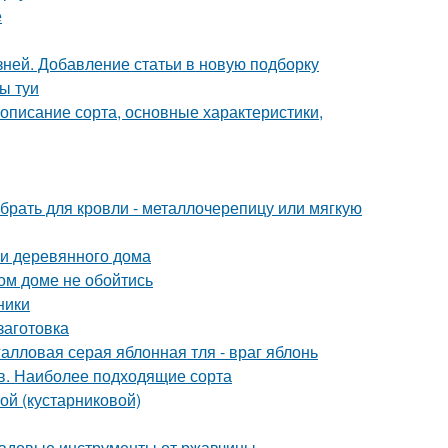
е
зней. Добавление статьи в новую подборку
ы туи
описание сорта, основные характеристики,
брать для кровли - металлочерепицу или мягкую
и деревянного дома
ом доме не обойтись
ники
заготовка
алловая серая яблонная тля - враг яблонь
ов. Наиболее подходящие сорта
ой (кустарниковой)
 садовые инструменты от ржавчины