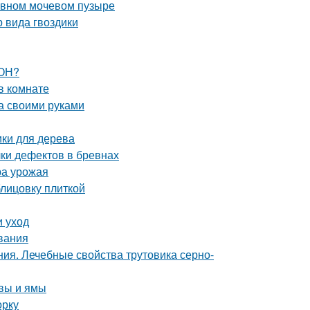
тивном мочевом пузыре
 вида гвоздики
ЗОН?
в комнате
а своими руками
ики для дерева
ки дефектов в бревнах
ра урожая
блицовку плиткой
и уход
вания
ия. Лечебные свойства трутовика серно-
чвы и ямы
орку