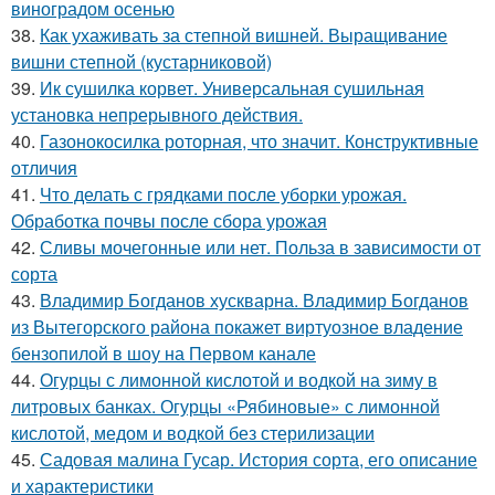
виноградом осенью
38.
Как ухаживать за степной вишней. Выращивание
вишни степной (кустарниковой)
39.
Ик сушилка корвет. Универсальная сушильная
установка непрерывного действия.
40.
Газонокосилка роторная, что значит. Конструктивные
отличия
41.
Что делать с грядками после уборки урожая.
Обработка почвы после сбора урожая
42.
Сливы мочегонные или нет. Польза в зависимости от
сорта
43.
Владимир Богданов хускварна. Владимир Богданов
из Вытегорского района покажет виртуозное владение
бензопилой в шоу на Первом канале
44.
Огурцы с лимонной кислотой и водкой на зиму в
литровых банках. Огурцы «Рябиновые» с лимонной
кислотой, медом и водкой без стерилизации
45.
Садовая малина Гусар. История сорта, его описание
и характеристики