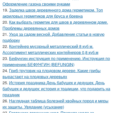
Оформление газона своими руками
19.
Заделка швов деревянного дома герметиком. Топ
акриловых герметиков для бруса и бревна
20.
Как выбрать герметик для швов в деревянном доме.
Проблемы деревянных домов
21.
Уход за садом весной. Добавление статьи в новую
подборку
22.
Контейнер мусорный металлический 8 куб м.
Ассортимент металлических контейнеров 0,8 куб.м
23.
Бефунгин инструкция по применению. Инструкция по
применению БЕФУНГИН (BEFUNGIN)
24.
Гриб-трутовик на плодовом дереве. Какие грибы
вырастают на плодовых деревьях
25.
История праздника День бабушек и дедушек. День
бабушек и дедушек: история и традиции, что подарить на
праздник
26.
Наглядная таблица болезней хвойных пород и меры
их защиты. Увядание (усыхание)
27.
Гортензии домашние уход. Правила ухода за