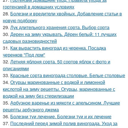
гортензией в домашних условиях
28.
Болезни и вредители хвойных. Добавление статьи в
новую подборку
29.
Лук длительного хранения сорта. Выбор сорта
30.
Дерен на зиму укрывать. Дёрен белый: 11 лучших
садовых разновидностей
31.
Как вырастить виноград из черенка. Посадка
черенков "Под лом"
32.
Летняя яблоня сорта. 50 сортов яблок с фото и
описаниями
33.
Красные сорта винограда столовые. Белые столовые
34.
Огурцы маринованные с водкой и лимонной
кислотой на зиму рецепты. Огурцы, маринованные с
водкой на зиму без стерилизации
35.
Арбузное варенье из мякоти с апельсином. Лучшие
рецепты арбузного джема
36.
Болезни туи лечение. Болезни туи и их лечение
37.
Последний перед зимой полив винограда. Уход за