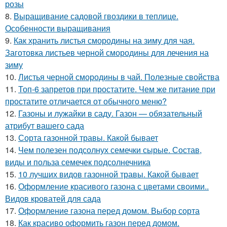
розы
8.
Выращивание садовой гвоздики в теплице.
Особенности выращивания
9.
Как хранить листья смородины на зиму для чая.
Заготовка листьев черной смородины для лечения на
зиму
10.
Листья черной смородины в чай. Полезные свойства
11.
Топ-6 запретов при простатите. Чем же питание при
простатите отличается от обычного меню?
12.
Газоны и лужайки в саду. Газон — обязательный
атрибут вашего сада
13.
Сорта газонной травы. Какой бывает
14.
Чем полезен подсолнух семечки сырые. Состав,
виды и польза семечек подсолнечника
15.
10 лучших видов газонной травы. Какой бывает
16.
Оформление красивого газона с цветами своими..
Видов кроватей для сада
17.
Оформление газона перед домом. Выбор сорта
18.
Как красиво оформить газон перед домом.