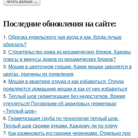
читать дальше →
Последние обновления на сайте:
1.
Обрезка курильского чая когда и как. Когда лучше
обрезать?
2.
Строительство дома из керамических блоков. Каковы
плюсы и минусы домов из керамических блоков?
3.
Мошки в цветочном горшке. Какие мошки заводятся в
цветах, причины их появления
4.
Мошки в квартире откуда и как избавиться. Откуда
появляются домашние мошки и как от них избавиться
5.
Теплый шов герметизация без недостатков. Время
утепляться! Поговорим об акриловых герметиках
«Теплый шов»
6.
Герметизация сруба по технологии теплый шов.
Теплый шов своими руками. Каждому ли по плечу
7.
Как размножить кустарники черенками. Отдельно про