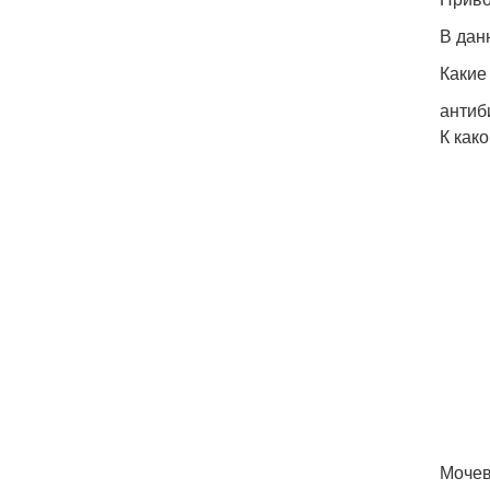
В дан
Какие
антиб
К как
Мочев