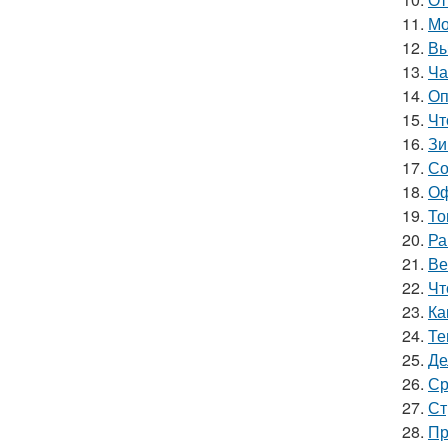
11.
Мо
12.
Вы
13.
Ча
14.
Оп
15.
Чт
16.
Зи
17.
Со
18.
Оф
19.
То
20.
Ра
21.
Ве
22.
Чт
23.
Ка
24.
Те
25.
Де
26.
Ср
27.
Ст
28.
Пр