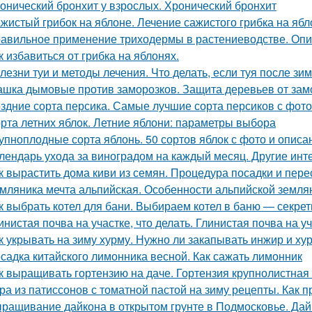
онический бронхит у взрослых. Хронический бронхит
жистый грибок на яблоне. Лечение сажистого грибка на ябл
авильное применение триходермы в растениеводстве. Оп
к избавиться от грибка на яблонях.
лезни туи и методы лечения. Что делать, если туя после зи
шка дымовые против заморозков. Защита деревьев от зам
здние сорта персика. Самые лучшие сорта персиков с фот
рта летних яблок. Летние яблони: параметры выбора
упноплодные сорта яблонь. 50 сортов яблок с фото и опис
лендарь ухода за виноградом на каждый месяц. Другие инт
к вырастить дома киви из семян. Процедура посадки и пере
мляника мечта альпийская. Особенности альпийской земля
к выбрать котел для бани. Выбираем котел в баню — секрет
инистая почва на участке, что делать. Глинистая почва на у
к укрывать на зиму хурму. Нужно ли закапывать инжир и ху
садка китайского лимонника весной. Как сажать лимонник
к выращивать гортензию на даче. Гортензия крупнолистная 
ра из патиссонов с томатной пастой на зиму рецепты. Как п
ращивание дайкона в открытом грунте в Подмосковье. Дайк