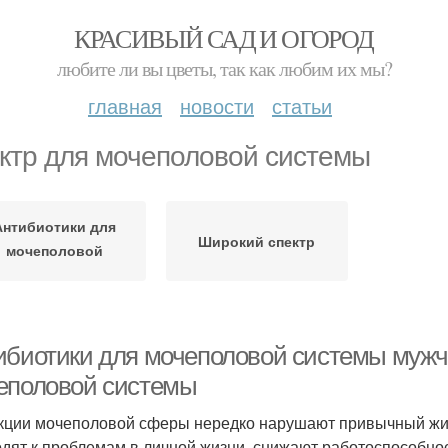
КРАСИВЫЙ САД И ОГОРОД
любите ли вы цветы, так как любим их мы?
главная
новости
статьи
ктр для мочеполовой системы
Антибиотики для
Широкий спектр
мочеполовой
системы
ибиотики для мочеполовой системы мужч
еполовой системы
ции мочеполовой сферы нередко нарушают привычный жиз
дят к проблемам в личной жизни, снижают работоспособнос