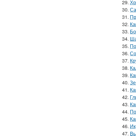
29.
Хр
30.
Са
31.
Пр
32.
Ка
33.
Бо
34.
Ша
35.
По
36.
Со
37.
Кр
38.
Ка
39.
Ка
40.
Зе
41.
Ка
42.
Гл
43.
Ка
44.
По
45.
Ка
46.
Ик
47.
Вы