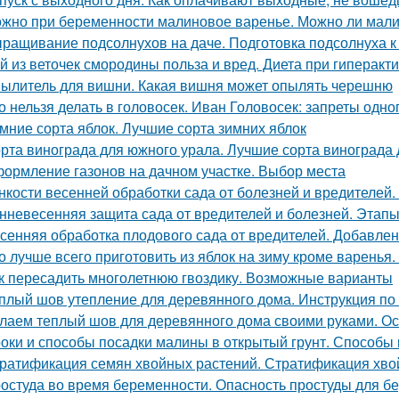
жно при беременности малиновое варенье. Можно ли мали
ращивание подсолнухов на даче. Подготовка подсолнуха к
й из веточек смородины польза и вред. Диета при гиперак
ылитель для вишни. Какая вишня может опылять черешню
о нельзя делать в головосек. Иван Головосек: запреты одно
мние сорта яблок. Лучшие сорта зимних яблок
рта винограда для южного урала. Лучшие сорта винограда
ормление газонов на дачном участке. Выбор места
нкости весенней обработки сада от болезней и вредителей
нневесенняя защита сада от вредителей и болезней. Этапы
сенняя обработка плодового сада от вредителей. Добавлен
о лучше всего приготовить из яблок на зиму кроме варенья.
к пересадить многолетнюю гвоздику. Возможные варианты
плый шов утепление для деревянного дома. Инструкция по
лаем теплый шов для деревянного дома своими руками. О
оки и способы посадки малины в открытый грунт. Способы 
ратификация семян хвойных растений. Стратификация хво
остуда во время беременности. Опасность простуды для 