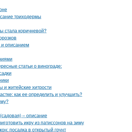
оне
исание триходермы
мы стала коричневой?
орозков
о и описанием
аниями
ересные статьи о винограде:
садки
ники
ы и житейские хитрости
частке: как ее определить и улучшить?
рму?
(садовая) – описание
риготовить икру из патиссонов на зиму
он: посадка в открытый грунт