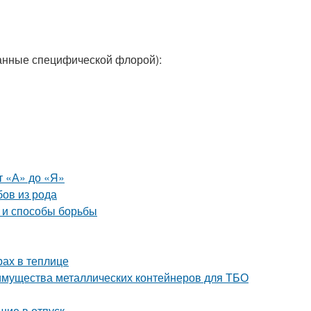
анные специфической флорой):
т «А» до «Я»
бов из рода
ы и способы борьбы
рах в теплице
имущества металлических контейнеров для ТБО
шие в отпуск