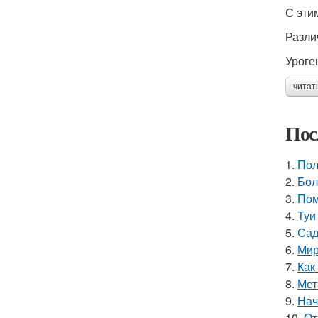
С эти
Разли
Уроге
читат
Пос
1.
Пол
2.
Бол
3.
Пом
4.
Туи
5.
Сад
6.
Мир
7.
Как
8.
Мет
9.
Нач
10.
От