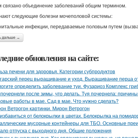
м связано объединение заболеваний общим термином.
чают следующие болезни мочеполовой системы:
нитальные инфекции, передаваемые половым путем (вызв
ь дальше →
ледние обновления на сайте:
ьза печени для здоровья. Категории субпродуктов
гарский перец выращивание и уход. Выращивание перца о
огите определить заболевание туи. Фузариоз Комплекс гри
 почернели после зимы, что делать. Туя почернела: причин
овые работы в мае. Сад в мае. Что нужно сделать?
он Ветрогон картинки. Мирон Ветрогон
 избавиться от белокрылки в цветах. Белокрылка на помидо
аллические мусорные контейнеры для ТБО. Основные пре
ало отпуска с выходного дня. Общие положения
пуск с выходного дня. Как оплачивают выходные, не вошед