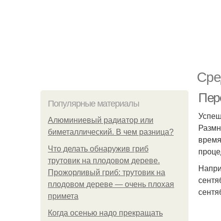
Сре
Пер
Популярные материалы
Успеш
Алюминиевый радиатор или
Размн
биметаллический. В чем разница?
время
Что делать обнаружив гриб
проце
трутовик на плодовом дереве.
Напри
Прожорливый гриб: трутовик на
сентя
плодовом дереве — очень плохая
сентя
примета
Когда осенью надо прекращать