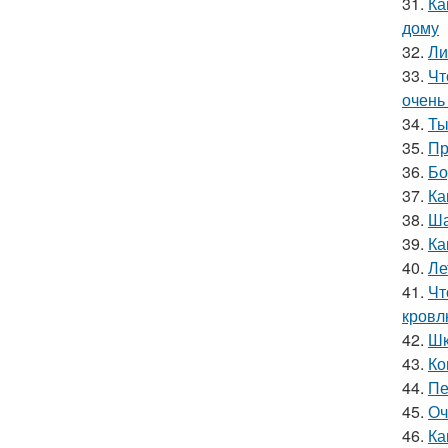
31.
Ка
дому
32.
Ли
33.
Чт
очень
34.
Ты
35.
Пр
36.
Бо
37.
Ка
38.
Ша
39.
Ка
40.
Ле
41.
Чт
кровл
42.
Шк
43.
Ко
44.
Пе
45.
Оч
46.
Ка