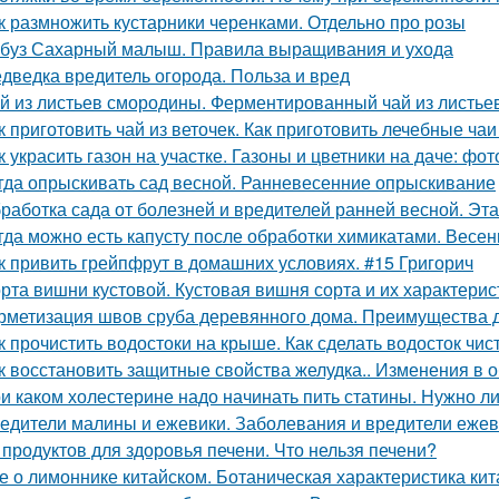
к размножить кустарники черенками. Отдельно про розы
буз Сахарный малыш. Правила выращивания и ухода
дведка вредитель огорода. Польза и вред
й из листьев смородины. Ферментированный чай из листье
к приготовить чай из веточек. Как приготовить лечебные ч
к украсить газон на участке. Газоны и цветники на даче: ф
гда опрыскивать сад весной. Ранневесенние опрыскивание
работка сада от болезней и вредителей ранней весной. Эт
гда можно есть капусту после обработки химикатами. Весенн
к привить грейпфрут в домашних условиях. #15 Григорич
рта вишни кустовой. Кустовая вишня сорта и их характерис
рметизация швов сруба деревянного дома. Преимущества 
к прочистить водостоки на крыше. Как сделать водосток чи
к восстановить защитные свойства желудка.. Изменения в 
и каком холестерине надо начинать пить статины. Нужно л
едители малины и ежевики. Заболевания и вредители ежев
 продуктов для здоровья печени. Что нельзя печени?
е о лимоннике китайском. Ботаническая характеристика ки