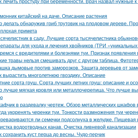
к лечить простуду при беременности. Врач назвал нужные к
монник китайский на даче. Описание растения
о делать обнаружив гриб трутовик на плодовом дереве. Пр
 плохая примета
сячелистник в саду. Лучшие сорта тысячелистника обыкнов
епараты для ухода и лечения хвойников (ТРИ «уникальных
ремся с вредителями и болезнями туи. Признак появления 
кие травы нельзя смешивать друг с другом таблица. Фитоте
шка дымовые против заморозков. Защита деревьев от зам
к вырастить многолетнюю гвоздику. Описание
тние сорта груш. Сорта лучших летних груш: описание и о
о лучше мягкая кровля или металлочерепица. Что лучше вы
ю
афчик в раздевалку чертеж. Обзор металлических шкафов 
гда укоренять черенки туи. Тонкости размножения туи чере
ревариваются ли семечки подсолнуха в желудке. Пищевая 
истка водоотводных канав. Очистка ливневой канализации
к сохранить куст перца до весны. Чудо-перчик