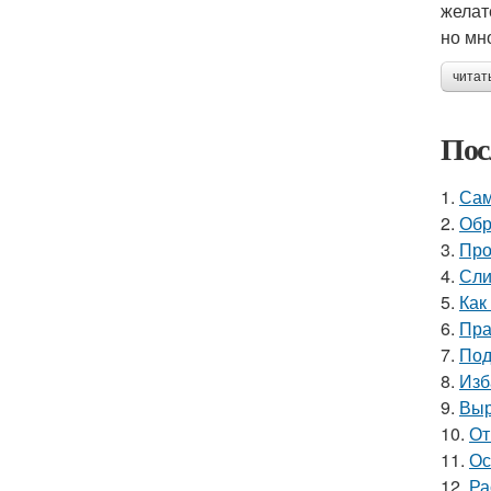
желат
но мн
читат
Пос
1.
Сам
2.
Обр
3.
Про
4.
Сли
5.
Как
6.
Пра
7.
Под
8.
Изб
9.
Выр
10.
От
11.
Ос
12.
Ра