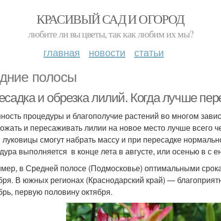
КРАСИВЫЙ САД И ОГОРОД
любите ли вы цветы, так как любим их мы?
главная
новости
статьи
дние полосы
есадка и обрезка лилий. Когда лучше пер
ность процедуры и благополучие растений во многом зависи
ожать и пересаживать лилии на новое место лучше всего чер
 луковицы смогут набрать массу и при пересадке нормально
дура выполняется в конце лета в августе, или осенью в с ен
мер, в Средней полосе (Подмосковье) оптимальными срока
бря. В южных регионах (Краснодарский край) — благоприят
брь, первую половину октября.