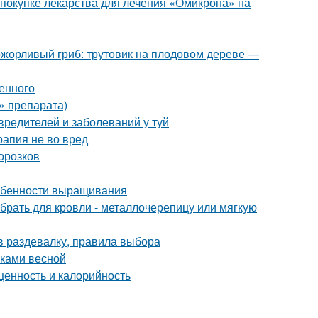
 покупке лекарства для лечения «Омикрона» на
ожорливый гриб: трутовик на плодовом дереве —
енного
» препарата)
вредителей и заболеваний у туй
рапия не во вред
орозков
собенности выращивания
брать для кровли - металлочерепицу или мягкую
в раздевалку, правила выбора
нками весной
ценность и калорийность