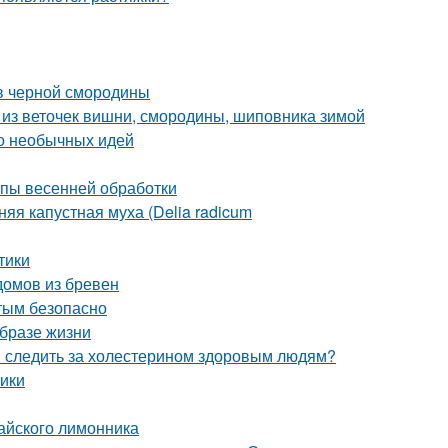
в черной смородины
аи из веточек вишни, смородины, шиповника зимой
ото необычных идей
апы весенней обработки
яя капустная муха (Delia radicum
тики
домов из бревен
стым безопасно
образе жизни
и следить за холестерином здоровым людям?
ики
тайского лимонника