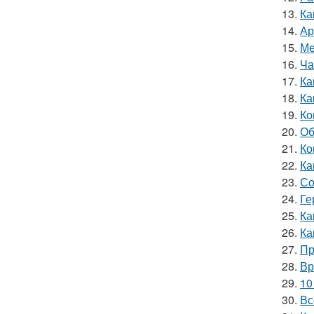
13.
Ка
14.
Ар
15.
Ме
16.
Ча
17.
Ка
18.
Ка
19.
Ко
20.
Об
21.
Ко
22.
Ка
23.
Со
24.
Ге
25.
Ка
26.
Ка
27.
Пр
28.
Вр
29.
10
30.
Вс