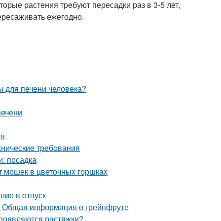
орые растения требуют пересадки раз в 3-5 лет,
ересаживать ежегодно.
ы для печени человека?
печени
ия
ехнические требования
и: посадка
т мошек в цветочных горшках
шие в отпуск
. Общая информация о грейпфруте
 появляются растяжки?