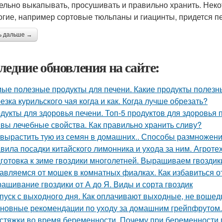
ельно выкапывать, просушивать и правильно хранить. Некот
огие, например сортовые тюльпаны и гиацинты, придется п
ь дальше →
ледние обновления на сайте:
ые полезные продукты для печени. Какие продукты полезн
езка курильского чая когда и как. Когда лучше обрезать?
дукты для здоровья печени. Топ-5 продуктов для здоровья 
вы лечебные свойства. Как правильно хранить сливу?
 вырастить тую из семян в домашних.. Способы размножен
вила посадки китайского лимонника и ухода за ним. Агрот
готовка к зиме гвоздики многолетней. Выращиваем гвоздик
авляемся от мошек в комнатных фиалках. Как избавиться о
ащивание гвоздики от А до Я. Виды и сорта гвоздик
пуск с выходного дня. Как оплачивают выходные, не вошед
новные рекомендации по уходу за домашним грейпфрутом
стяжки во время беременности. Почему при беременности