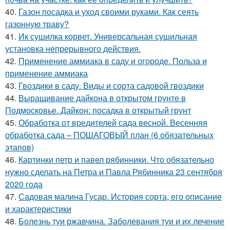
40.
Газон посадка и уход своими руками. Как сеять
газонную траву?
41.
Ик сушилка корвет. Универсальная сушильная
установка непрерывного действия.
42.
Применение аммиака в саду и огороде. Польза и
применение аммиака
43.
Гвоздики в саду. Виды и сорта садовой гвоздики
44.
Выращивание дайкона в открытом грунте в
Подмосковье. Дайкон: посадка в открытый грунт
45.
Обработка от вредителей сада весной. Весенняя
обработка сада – ПОШАГОВЫЙ план (6 обязательных
этапов)
46.
Картинки петр и павел рябинники. Что обязательно
нужно сделать на Петра и Павла Рябинника 23 сентября
2020 года
47.
Садовая малина Гусар. История сорта, его описание
и характеристики
48.
Болезнь туи ржавчина. Заболевания туи и их лечение