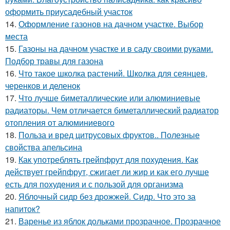
оформить приусадебный участок
14.
Оформление газонов на дачном участке. Выбор
места
15.
Газоны на дачном участке и в саду своими руками.
Подбор травы для газона
16.
Что такое школка растений. Школка для сеянцев,
черенков и деленок
17.
Что лучше биметаллические или алюминиевые
радиаторы. Чем отличается биметаллический радиатор
отопления от алюминиевого
18.
Польза и вред цитрусовых фруктов.. Полезные
свойства апельсина
19.
Как употреблять грейпфрут для похудения. Как
действует грейпфрут, сжигает ли жир и как его лучше
есть для похудения и с пользой для организма
20.
Яблочный сидр без дрожжей. Сидр. Что это за
напиток?
21.
Варенье из яблок дольками прозрачное. Прозрачное