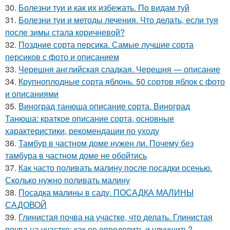
30.
Болезни туи и как их избежать. По видам туй
31.
Болезни туи и методы лечения. Что делать, если туя
после зимы стала коричневой?
32.
Поздние сорта персика. Самые лучшие сорта
персиков с фото и описанием
33.
Черешня английская сладкая. Черешня — описание
34.
Крупноплодные сорта яблонь. 50 сортов яблок с фото
и описаниями
35.
Виноград танюша описание сорта. Виноград
Танюша: краткое описание сорта, основные
характеристики, рекомендации по уходу
36.
Тамбур в частном доме нужен ли. Почему без
тамбура в частном доме не обойтись
37.
Как часто поливать малину после посадки осенью.
Сколько нужно поливать малину
38.
Посадка малины в саду. ПОСАДКА МАЛИНЫ
САДОВОЙ
39.
Глинистая почва на участке, что делать. Глинистая
почва на участке: как ее определить и улучшить?