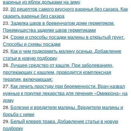
варенье из яблок дольками на зиму
22.
20 рецептов самого вкусного варенья без сахара. Как
сварить варенье без сахара
23.
Заделка швов в бревенчатом доме герметиком.
Преимущества заделки швов герметиками
24.
Сроки и способы посадки малины в открытый грунт.
Способы и схемы посадки
25.
Как и чем подкормить малину осенью. Добавление
статьи в новую подборку
26.
Лучшее средство от кашля. При заболеваниях,
протекающих с кашлем, проводится комплексная
терапия, включающая:
27.
Как лечить простуду при беременности. Врач назвал
нужные к покупке лекарства для лечения «Омикрона» на
дому
28.
Болезни и вредители малины. Вредители малины и
борьба с ними
29.
Белый клевер трава. Добавление статьи в новую
подборку