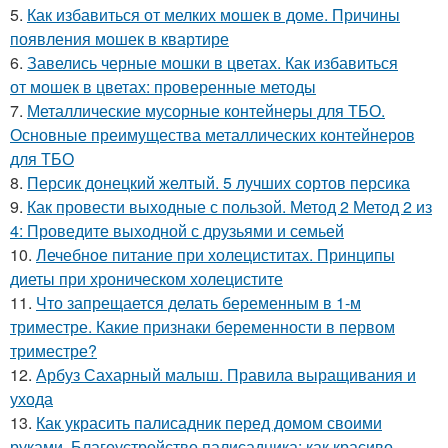
5.
Как избавиться от мелких мошек в доме. Причины
появления мошек в квартире
6.
Завелись черные мошки в цветах. Как избавиться
от мошек в цветах: проверенные методы
7.
Металлические мусорные контейнеры для ТБО.
Основные преимущества металлических контейнеров
для ТБО
8.
Персик донецкий желтый. 5 лучших сортов персика
9.
Как провести выходные с пользой. Метод 2 Метод 2 из
4: Проведите выходной с друзьями и семьей
10.
Лечебное питание при холециститах. Принципы
диеты при хроническом холецистите
11.
Что запрещается делать беременным в 1-м
триместре. Какие признаки беременности в первом
триместре?
12.
Арбуз Сахарный малыш. Правила выращивания и
ухода
13.
Как украсить палисадник перед домом своими
руками. Благоустройство палисадника: как красиво