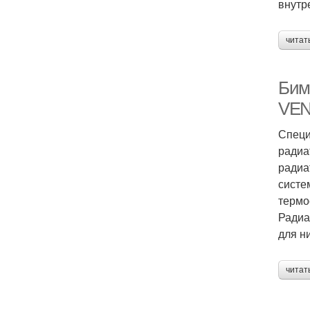
внутр
читат
Бим
VEN
Специ
радиа
радиа
систе
термо
Радиа
для н
читат