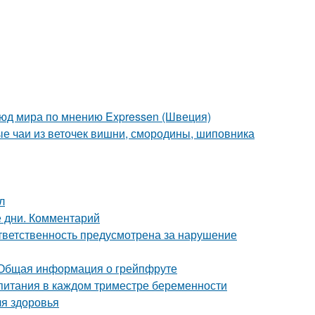
люд мира по мнению Expressen (Швеция)
ые чаи из веточек вишни, смородины, шиповника
л
 дни. Комментарий
ответственность предусмотрена за нарушение
 Общая информация о грейпфруте
 питания в каждом триместре беременности
ля здоровья