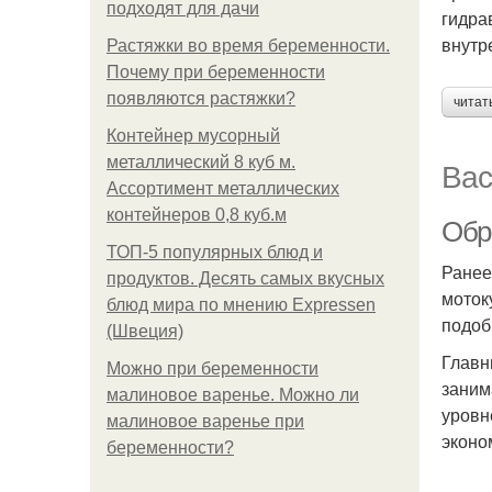
подходят для дачи
гидра
внутр
Растяжки во время беременности.
Почему при беременности
появляются растяжки?
читат
Контейнер мусорный
металлический 8 куб м.
Вас
Ассортимент металлических
контейнеров 0,8 куб.м
Обр
ТОП-5 популярных блюд и
Ранее
продуктов. Десять самых вкусных
моток
блюд мира по мнению Expressen
подоб
(Швеция)
Главн
Можно при беременности
заним
малиновое варенье. Можно ли
уровн
малиновое варенье при
эконо
беременности?