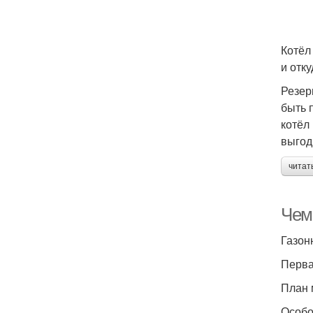
Котёл
и отк
Резер
быть 
котёл
выгод
читат
Чем 
Газон
Перва
План 
Особо