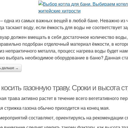
 – одна из самых важных вещей в любой бане. Неважно из ч
уда таскают воду, если ёмкость для воды не соответствует 
вуар должен вмещать в себя достаточное количество воды,
правильно подобран отделочный материал ёмкости, в которо
 из непрактичного металла, процесс нагрева воды будет нам
но выбрать необходимое оборудование в баню? Данная стат
ь дальше →
косить газонную траву. Сроки и высота с
ная трава активно растет в течение всего вегетативного пер
я стрижка газона обычно приходится на конец мая.
мероприятий составляют, ориентируясь на рекомендации с
е внимание следует уделить такому фактору, как высота тр