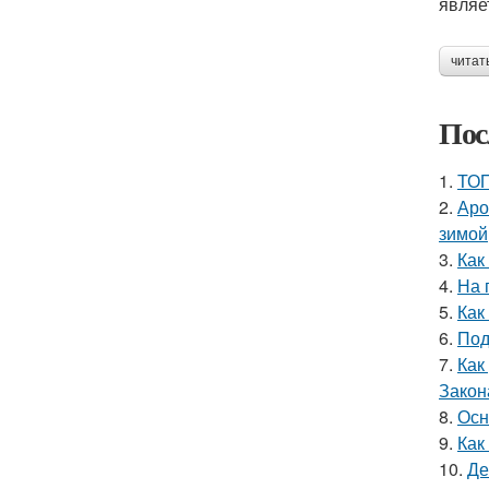
являе
читат
Пос
1.
ТОП
2.
Аро
зимой
3.
Как
4.
На 
5.
Как
6.
Под
7.
Как
Закон
8.
Осн
9.
Как
10.
Де