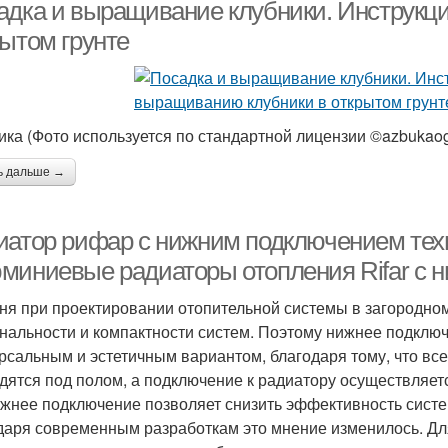
адка и выращивание клубники. Инструкц
рытом грунте
ика (Фото используется по стандартной лицензии ©azbukaog
ь дальше →
иатор рифар с нижним подключением техн
миниевые радиаторы отопления Rifar с 
ня при проектировании отопительной системы в загородно
нальности и компактности систем. Поэтому нижнее подклю
рсальным и эстетичным вариантом, благодаря тому, что в
дятся под полом, а подключение к радиатору осуществляетс
ижнее подключение позволяет снизить эффективность систе
даря современным разработкам это мнение изменилось. Дл