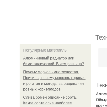
Тех
Популярные материалы
Алюминиевый радиатор или
биметаллический. В чем разница?
Почему морковь многохвостая.
Причины, почему морковь корявая
и рогатая и методы выращивания
Техн
ровных корнеплодов
Алюми
Слива ромен описание сорта.
Облад
Какие сорта слив наиболее
преим