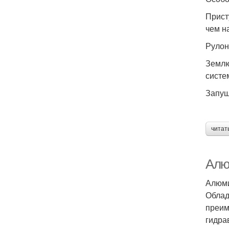
Прист
чем на
Рулон
Землю
систе
Запущ
читат
Алю
Алюми
Облад
преим
гидра