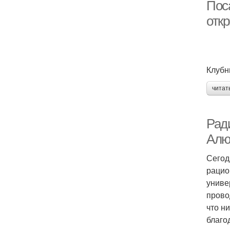
Пос
отк
Клубн
читат
Рад
Алю
Сегод
рацио
униве
прово
что н
благо