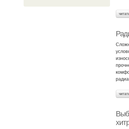
читат
Рад
Сложн
услов
износ
прочн
комфо
радиа
читат
Выб
хит