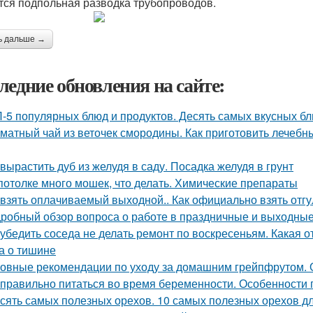
тся подпольная разводка трубопроводов.
ь дальше →
ледние обновления на сайте:
-5 популярных блюд и продуктов. Десять самых вкусных б
матный чай из веточек смородины. Как приготовить лечебн
 вырастить дуб из желудя в саду. Посадка желудя в грунт
потолке много мошек, что делать. Химические препараты
 взять оплачиваемый выходной.. Как официально взять отгу
робный обзор вопроса о работе в праздничные и выходные
 убедить соседа не делать ремонт по воскресеньям. Какая 
а о тишине
овные рекомендации по уходу за домашним грейпфрутом.
 правильно питаться во время беременности. Особенности
сять самых полезных орехов. 10 самых полезных орехов д