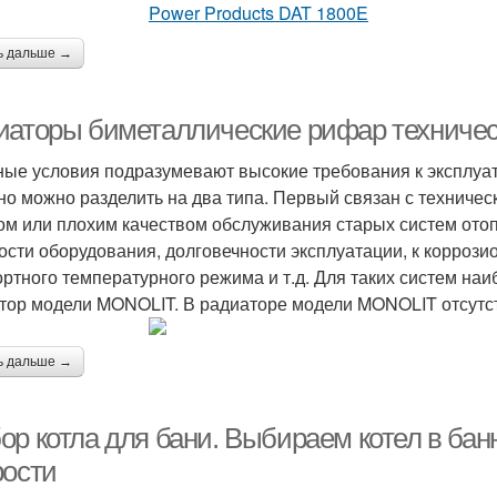
ь дальше →
иаторы биметаллические рифар техничес
ые условия подразумевают высокие требования к эксплуа
но можно разделить на два типа. Первый связан с техничес
ом или плохим качеством обслуживания старых систем ото
ости оборудования, долговечности эксплуатации, к корроз
ртного температурного режима и т.д. Для таких систем н
тор модели MONOLIT. В радиаторе модели MONOLIT отсутст
ь дальше →
ор котла для бани. Выбираем котел в ба
рости