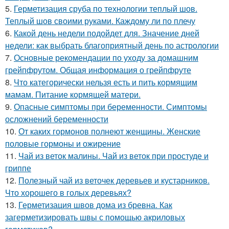
5.
Герметизация сруба по технологии теплый шов.
Теплый шов своими руками. Каждому ли по плечу
6.
Какой день недели подойдет для. Значение дней
недели: как выбрать благоприятный день по астрологии
7.
Основные рекомендации по уходу за домашним
грейпфрутом. Общая информация о грейпфруте
8.
Что категорически нельзя есть и пить кормящим
мамам. Питание кормящей матери.
9.
Опасные симптомы при беременности. Симптомы
осложнений беременности
10.
От каких гормонов полнеют женщины. Женские
половые гормоны и ожирение
11.
Чай из веток малины. Чай из веток при простуде и
гриппе
12.
Полезный чай из веточек деревьев и кустарников.
Что хорошего в голых деревьях?
13.
Герметизация швов дома из бревна. Как
загерметизировать швы с помощью акриловых