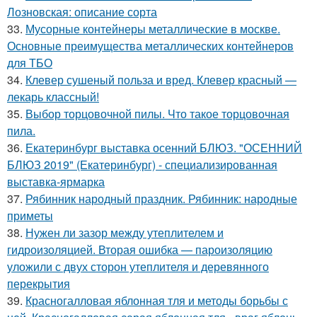
Лозновская: описание сорта
33.
Мусорные контейнеры металлические в москве.
Основные преимущества металлических контейнеров
для ТБО
34.
Клевер сушеный польза и вред. Клевер красный —
лекарь классный!
35.
Выбор торцовочной пилы. Что такое торцовочная
пила.
36.
Екатеринбург выставка осенний БЛЮЗ. "ОСЕННИЙ
БЛЮЗ 2019" (Екатеринбург) - специализированная
выставка-ярмарка
37.
Рябинник народный праздник. Рябинник: народные
приметы
38.
Нужен ли зазор между утеплителем и
гидроизоляцией. Вторая ошибка — пароизоляцию
уложили с двух сторон утеплителя и деревянного
перекрытия
39.
Красногалловая яблонная тля и методы борьбы с