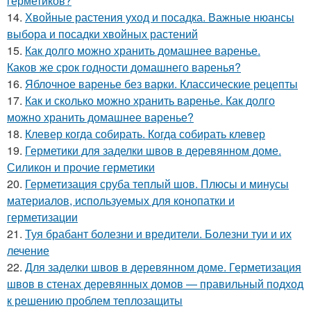
герметиков?
14.
Хвойные растения уход и посадка. Важные нюансы
выбора и посадки хвойных растений
15.
Как долго можно хранить домашнее варенье.
Каков же срок годности домашнего варенья?
16.
Яблочное варенье без варки. Классические рецепты
17.
Как и сколько можно хранить варенье. Как долго
можно хранить домашнее варенье?
18.
Клевер когда собирать. Когда собирать клевер
19.
Герметики для заделки швов в деревянном доме.
Силикон и прочие герметики
20.
Герметизация сруба теплый шов. Плюсы и минусы
материалов, используемых для конопатки и
герметизации
21.
Туя брабант болезни и вредители. Болезни туи и их
лечение
22.
Для заделки швов в деревянном доме. Герметизация
швов в стенах деревянных домов — правильный подход
к решению проблем теплозащиты