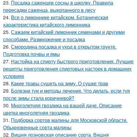
23.
Посадка саженцев сосны в школку. Правила
пересадки саженца, выкопанного в лесу
24.
Все о лимоннике китайском. Ботаническая
характеристика китайского лимонника
25.
Сажаем китайский лимонник семенами и другими
способами. Размножение и посадка
26.
Смородина посадка и уход в открытом грунте.
Подготовка почвы и ямы
27.
Настойка на спирту быстрого приготовления. Лучшие
рецепты приготовления спиртовых настоек в домашних
условиях
28.
Какие травы сушить на зиму. О сушке трав
29.
Болезни туи и методы лечения. Что делать, если туя
после зимы стала коричневой?
30.
Многолетняя гвоздика на вашей даче. Описание
цветка многолетняя гвоздика
31.
Подборка сортов малины для Московской области.
Обыкновенные сорта малины
32.
Вишня лозновская описание сорта. Вишня