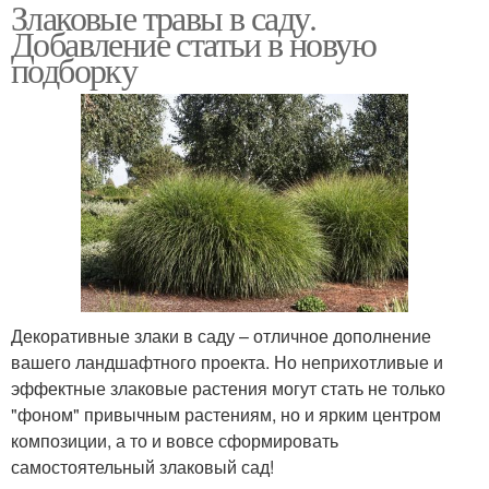
Злаковые травы в саду.
Применение в
Декоративная трава
Добавление статьи в новую
ландшафтном дизайне
подборку
Травы в
Декоративные травы
кормопроизводстве
Декоративные злаки в саду – отличное дополнение
вашего ландшафтного проекта. Но неприхотливые и
эффектные злаковые растения могут стать не только
"фоном" привычным растениям, но и ярким центром
композиции, а то и вовсе сформировать
самостоятельный злаковый сад!