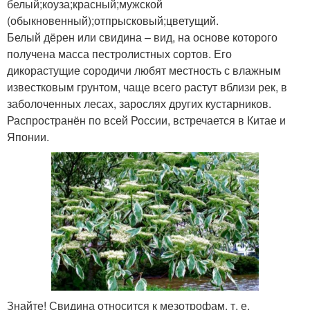
белый;коуза;красный;мужской
(обыкновенный);отпрысковый;цветущий.
Белый дёрен или свидина – вид, на основе которого
получена масса пестролистных сортов. Его
дикорастущие сородичи любят местность с влажным
известковым грунтом, чаще всего растут вблизи рек, в
заболоченных лесах, зарослях других кустарников.
Распространён по всей России, встречается в Китае и
Японии.
Знайте! Свидина относится к мезотрофам, т. е.