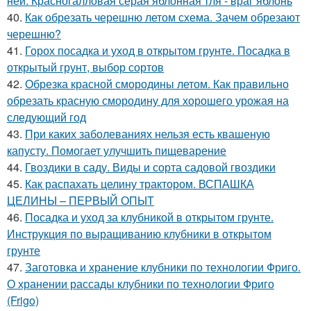
ней. Красногалловая серая яблонная тля - враг яблонь
40.
Как обрезать черешню летом схема. Зачем обрезают
черешню?
41.
Горох посадка и уход в открытом грунте. Посадка в
открытый грунт, выбор сортов
42.
Обрезка красной смородины летом. Как правильно
обрезать красную смородину для хорошего урожая на
следующий год
43.
При каких заболеваниях нельзя есть квашеную
капусту. Помогает улучшить пищеварение
44.
Гвоздики в саду. Виды и сорта садовой гвоздики
45.
Как распахать целину трактором. ВСПАШКА
ЦЕЛИНЫ – ПЕРВЫЙ ОПЫТ
46.
Посадка и уход за клубникой в открытом грунте.
Инструкция по выращиванию клубники в открытом
грунте
47.
Заготовка и хранение клубники по технологии Фриго.
О хранении рассады клубники по технологии Фриго
(Frigo)