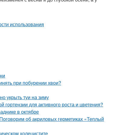
ени
ринять при побурении хвои?
но укрыть туи на зиму
й гортензии для активного роста и цветения?
аднике в октябре
 Поговорим об акриловых герметиках «Теплый
ническом холецистите