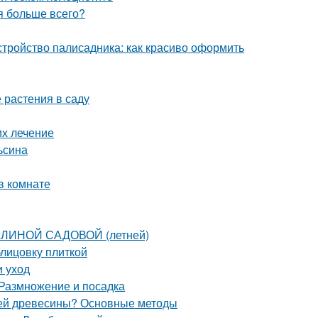
ия больше всего?
стройство палисадника: как красиво оформить
 растения в саду
их лечение
ьсина
в комнате
АЛИНОЙ САДОВОЙ (летней)
блицовку плиткой
и уход
 Размножение и посадка
елей древесины? Основные методы