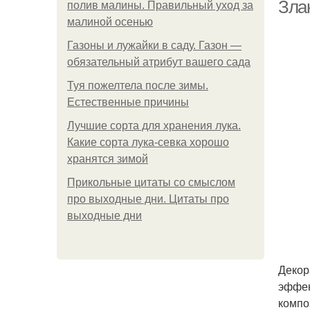
к
Зла
полив малины. Правильный уход за
малиной осенью
Газоны и лужайки в саду. Газон —
обязательный атрибут вашего сада
Туя пожелтела после зимы.
Естественные причины
Лучшие сорта для хранения лука.
Какие сорта лука-севка хорошо
хранятся зимой
Прикольные цитаты со смыслом
про выходные дни. Цитаты про
выходные дни
Декор
эффек
компо