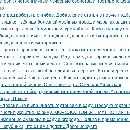
утовик лиственничный лечебные свойства и противопоказан
го
ноград работы в октябре. Добавление статьи в новую подб
глядная таблица болезней хвойных пород и меры их защит
лина сорта для Подмосковья урожайные. Какую малину по
блица совместимости плодовых деревьев и кустарников в 
вых деревьев и кустарников
к красить правильно забор. Покраска металлического забор
мпресс с горчицей с медом. Рецепт медово горчичных леп
тки лилии, что с ними делать. Способы размножения лилий
жно ли сажать в октябре плодовые деревья. Какие деревья
к маленький, как называется. Как выглядит лук многоярусн
рта степной вишни. Описание сорта Степная Ашинская
сорный контейнер уличный металлический объем. Ассорти
оград Плюс»
к правильно выращивать гортензию в саду. Посадка гортен
гнолия укрытие на зиму. МОРОЗОСТОЙКИЕ МАГНОЛИИ
именение аммиака в саду и огороде. Польза и применение
ы клубники, что с ними делать. Деление куста