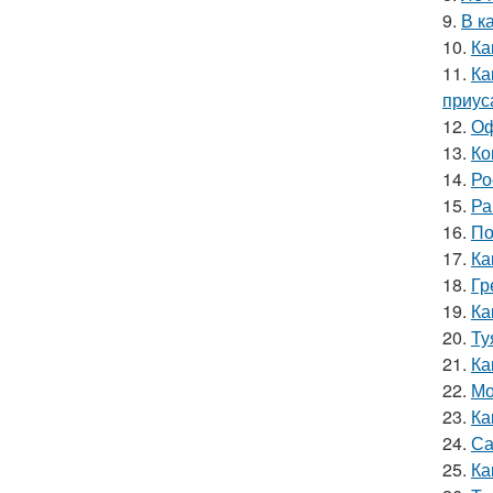
9.
В к
10.
Ка
11.
Ка
приус
12.
Оф
13.
Ко
14.
Ро
15.
Ра
16.
По
17.
Ка
18.
Гр
19.
Ка
20.
Ту
21.
Ка
22.
Мо
23.
Ка
24.
Са
25.
Ка