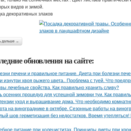
орых видов и зимой.
ка декоративных злаков
ь дальше →
ледние обновления на сайте:
езни печени и правильное питание. Диета при болезни печ
уи изнутри хвоя рыжего цвета.. Проблема с туей. Что предп
вы лечебные свойства. Как правильно хранить сливу?
ь осенних процедур для успешной зимовки туи. Как правиль
тензии уход и выращивание дома. Что необходимо комнатно
ота на винограднике в октябре. Сезонные работы на виногр
лый шов герметизация без недостатков. Время утепляться!
ебное питание при холециститах. Принципы диеты при хро