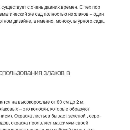
существует с очень давних времен. С тех пор
ематический же сад полностью из злаков – один
тном дизайне, а именно, монокультурного сада,
спользования злаков в
тся на высокорослые от 80 см до 2 м,
злаковых – это колоски, которые образуют
нием). Окраска листьев бывает зеленой , серо-
идов, окраска проявляет максимум своей
неизменен с весны и до глубокой осени, а у