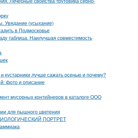
ия. Лечебные свойства трутовика серно-
орку
ы. Увядание (усыхание)
садить в Подмосковье
саду таблица. Наилучшая совместимость
а
ешек
 и кустарники лучше сажать осенью и почему?
ый: фото и описание
мент мусорных контейнеров в каталоге ООО
зии для пышного цветения
: БИОЛОГИЧЕСКИЙ ПОРТРЕТ
 аммиака