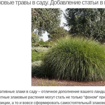
ормопроизводстве
ковые травы в саду. Добавление статьи в
ативные злаки в саду – отличное дополнение вашего ланд
тные злаковые растения могут стать не только "фоном" пр
зиции, а то и вовсе сформировать самостоятельный злаков