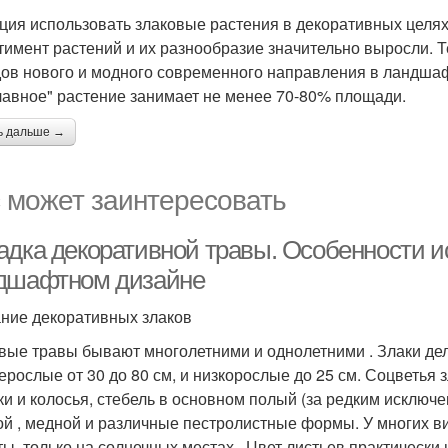
ция использовать злаковые растения в декоративных целях 
тимент растений и их разнообразие значительно выросли. Т
дов нового и модного современного направления в ландшаф
главное" растение занимает не менее 70-80% площади.
ь дальше →
 может заинтересовать
адка декоративной травы. Особенности и
дшафтном дизайне
ние декоративных злаков
вые травы бывают многолетними и однолетними . Злаки деля
ерослые от 30 до 80 см, и низкорослые до 25 см. Соцветья 
ки и колосья, стебель в основном полый (за редким исключе
ой , медной и различные пестролистные формы. У многих в
ты, только на солнечных местах . Цвет листьев практически 