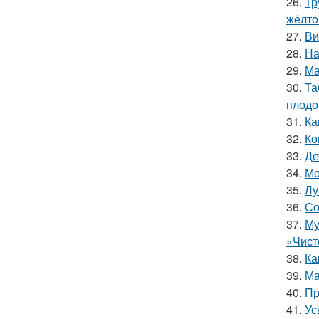
26.
Тр
жёлто
27.
Ви
28.
На
29.
Ма
30.
Та
плодо
31.
Ка
32.
Ко
33.
Де
34.
Мо
35.
Лу
36.
Со
37.
Му
«Чист
38.
Ка
39.
Ма
40.
Пр
41.
Ус