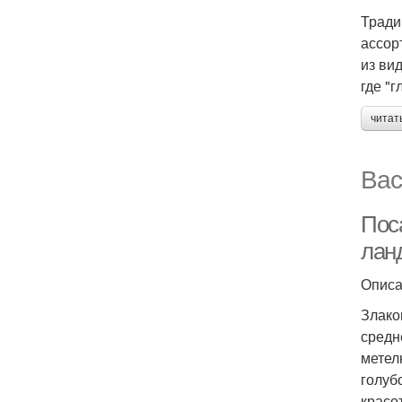
Тради
ассор
из ви
где "
читат
Вас
Пос
лан
Описа
Злако
средн
метел
голуб
красо