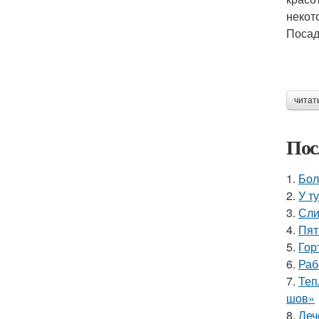
некот
Посад
читат
Пос
1.
Бол
2.
У т
3.
Сли
4.
Пят
5.
Гор
6.
Раб
7.
Теп
шов»
8.
Леч