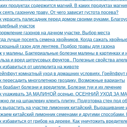
аких продуктах содержится магний. В каких продуктах магн
к сеять газонную траву. От чего зависит густота посева?
к украсить палисадник перед домом своими руками. Благоу
адебный участок
ормление газонов на дачном участке. Выбор места
гда лучше посеять семена хвойников. Когда сажать хвойные
скошный газон для лентяев. Подбор травы для газона
к у малины. Бактериальные болезни малины в картинках и 
льза и вред цитрусовых фруктов.. Полезные свойства апел
к избавиться от целлюлита на животе
ейпфрут комнатный уход в домашних условиях. Грейпфрут 
к пересадить многолетнюю гвоздику. Возможные варианты
я брабант болезни и вредители. Болезни туи и их лечение
к ухаживать ЗА МАЛИНОЙ осенью. ОСЕННИЙ УХОД ЗА М
жно ли на шпаклевку клеить плитку. Подготовка стен под о
к вырастить на участке лимонник китайский. Выращивание 
жаем китайский лимонник семенами и другими способами.
к избавиться от грибов на дереве. Как уничтожить вредит