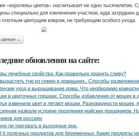
ия «королевы цветов» насчитывает не одно тысячелетие. 
ены специально для озеленения участков, куда затруднен 
 плотным цветущим ковром, не требующим особого ухода.
ь дальше →
ледние обновления на сайте:
вы лечебные свойства. Как правильно хранить сливу?
 вырастить тую из семян в домашних.. Способы размножен
тензии уход и выращивание дома. Что необходимо комнатно
ки в цветочных горшках. Способы избавления от мошек в
тья изменили цвет и летают мошки. Разновидности мошек,
сиянам назвали условие продления майских праздников. Н
ников для россиян
но ли торговать в выходные дни.
-5 полезных продуктов для беременных. Какие продукты 