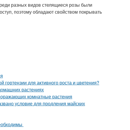
Среди разных видов стелящиеся розы были
доступ, поэтому обладают свойством покрывать
ия
й гортензии для активного роста и цветения?
 домашних растениях
 поражающих комнатные растения
азвано условие для продления майских
необходимы