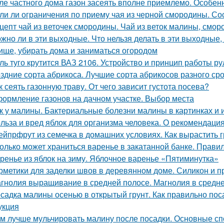
ле частного дома газон засеять вполне приемлемо. Особен
ли ли ограничения по приему чая из черной смородины. Со
цепт чай из веточек смородины. Чай из веток малины, смо
жно ли в эти выходные. Что нельзя делать в эти выходные, 
ище, убирать дома и заниматься огородом
ль туго крутится ВАЗ 2106. Устройство и принцип работы р
здние сорта абрикоса. Лучшие сорта абрикосов разного ср
к сеять газонную траву. От чего зависит густота посева?
ормление газонов на дачном участке. Выбор места
к у малины. Бактериальные болезни малины в картинках и 
льза и вред яблок для организма человека. О рекомендаци
ейпрфрут из семечка в домашних условиях. Как вырастить г
олько может храниться варенье в закатанной банке. Прави
ренье из яблок на зиму. Яблочное варенье «Пятиминутка»
рметики для заделки швов в деревянном доме. Силикон и п
гнолия выращивание в средней полосе. Магнолия в средне
садка малины осенью в открытый грунт. Как правильно п
укция
м лучше мульчировать малину после посадки. Основные сп