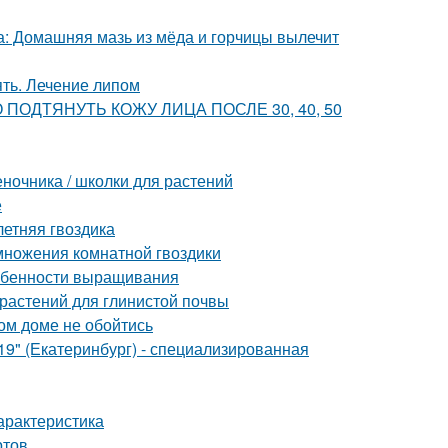
са: Домашняя мазь из мёда и горчицы вылечит
ять. Лечение липом
ВНО ПОДТЯНУТЬ КОЖУ ЛИЦА ПОСЛЕ 30, 40, 50
еночника / школки для растений
е
летняя гвоздика
множения комнатной гвоздики
собенности выращивания
 растений для глинистой почвы
ом доме не обойтись
" (Екатеринбург) - специализированная
арактеристика
ртов