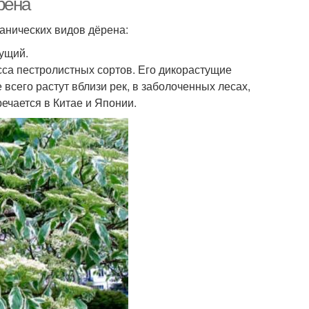
рена
нических видов дёрена:
ущий.
сса пестролистных сортов. Его дикорастущие
всего растут вблизи рек, в заболоченных лесах,
речается в Китае и Японии.