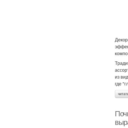
Декор
эффек
компо
Тради
ассор
из ви
где "
читат
Поч
выр