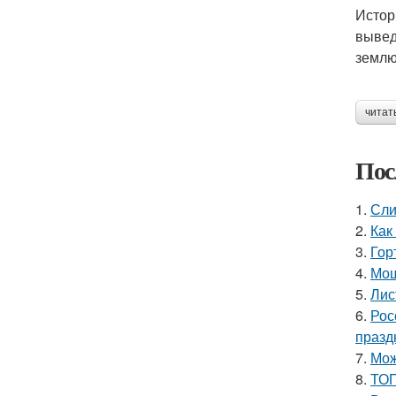
Истор
вывед
землю
читат
Пос
1.
Сли
2.
Как
3.
Гор
4.
Мош
5.
Лис
6.
Рос
празд
7.
Мож
8.
ТОП