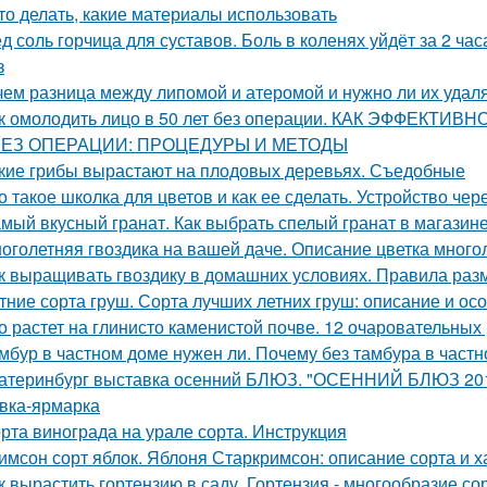
это делать, какие материалы использовать
д соль горчица для суставов. Боль в коленях уйдёт за 2 ча
з
чем разница между липомой и атеромой и нужно ли их удал
к омолодить лицо в 50 лет без операции. КАК ЭФФЕКТИ
БЕЗ ОПЕРАЦИИ: ПРОЦЕДУРЫ И МЕТОДЫ
кие грибы вырастают на плодовых деревьях. Съедобные
о такое школка для цветов и как ее сделать. Устройство чер
мый вкусный гранат. Как выбрать спелый гранат в магазин
оголетняя гвоздика на вашей даче. Описание цветка много
к выращивать гвоздику в домашних условиях. Правила раз
тние сорта груш. Сорта лучших летних груш: описание и о
о растет на глинисто каменистой почве. 12 очаровательных
мбур в частном доме нужен ли. Почему без тамбура в частн
атеринбург выставка осенний БЛЮЗ. "ОСЕННИЙ БЛЮЗ 2019
вка-ярмарка
рта винограда на урале сорта. Инструкция
имсон сорт яблок. Яблоня Старкримсон: описание сорта и х
к вырастить гортензию в саду. Гортензия - многообразие со