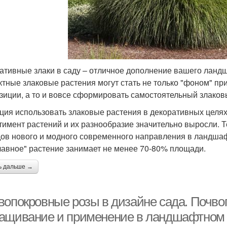
ативные злаки в саду – отличное дополнение вашего ланд
тные злаковые растения могут стать не только "фоном" пр
зиции, а то и вовсе сформировать самостоятельный злаков
ция использовать злаковые растения в декоративных целях 
тимент растений и их разнообразие значительно выросли. Т
дов нового и модного современного направления в ландшаф
главное" растение занимает не менее 70-80% площади.
ь дальше →
вопокровные розы в дизайне сада. Почвоп
ащивание и применение в ландшафтном