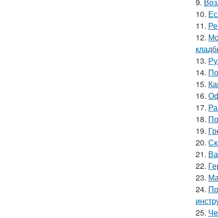
9.
Воз
10.
Ес
11.
Ре
12.
Мо
кладб
13.
Ру
14.
По
15.
Ка
16.
Оф
17.
Ра
18.
По
19.
Гр
20.
Ск
21.
Ва
22.
Ге
23.
Ма
24.
По
инстр
25.
Че