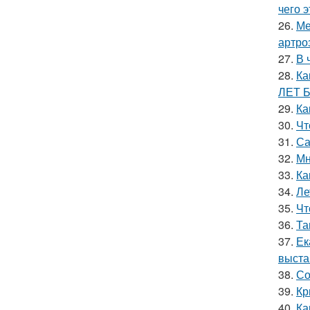
чего 
26.
Ме
артро
27.
В 
28.
Ка
ЛЕТ 
29.
Ка
30.
Чт
31.
Са
32.
Мн
33.
Ка
34.
Ле
35.
Чт
36.
Та
37.
Ек
выста
38.
Со
39.
Кр
40.
Ка