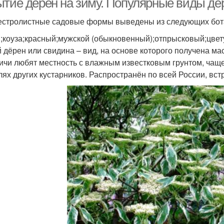
ытие дерен на зиму. Популярные виды дё
естролистные садовые формы выведены из следующих бота
;коуза;красный;мужской (обыкновенный);отпрысковый;цвет
 дёрен или свидина – вид, на основе которого получена ма
ичи любят местность с влажным известковым грунтом, чаще 
лях других кустарников. Распространён по всей России, вст