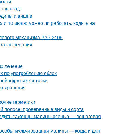
ности
став ягод
родины и вишни
9 и 10 июля: можно ли работать, ходить на
улевого механизма ВАЗ 2106
ока созревания
их лечение
ях по употреблению яблок
рейпфрут из косточки
ла хранения
рочие герметики
й полосе: проверенные виды и сорта
осадить саженцы малины осенью — пошаговая
особы мульчирования малины — когда и для