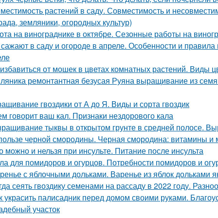
местимость растений в саду. Совместимость и несовместимо
рада, земляники, огородных культур)
ота на винограднике в октябре. Сезонные работы на виногр
 сажают в саду и огороде в апреле. Особенности и правила
еле
 избавиться от мошек в цветах комнатных растений. Виды 
ляника ремонтантная безусая Руяна выращивание из семян
ащивание гвоздики от А до Я. Виды и сорта гвоздик
ем говорит ваш кал. Признаки нездорового кала
ращивание тыквы в открытом грунте в средней полосе. В
пользе черной смородины. Черная смородина: витамины и
о можно и нельзя при инсульте. Питание после инсульта
ла для помидоров и огурцов. Потребности помидоров и огу
ренье с яблочными дольками. Варенье из яблок дольками я
гда сеять гвоздику семенами на рассаду в 2022 году. Разно
к украсить палисадник перед домом своими руками. Благоу
адебный участок