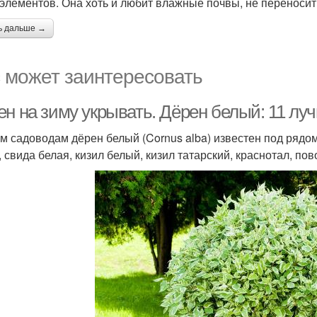
элементов. Она хоть и любит влажные почвы, не переносит
ь дальше →
 может заинтересовать
ен на зиму укрывать. Дёрен белый: 11 л
м садоводам дёрен белый (Cornus alba) известен под рядо
, свида белая, кизил белый, кизил татарский, краснотал, по