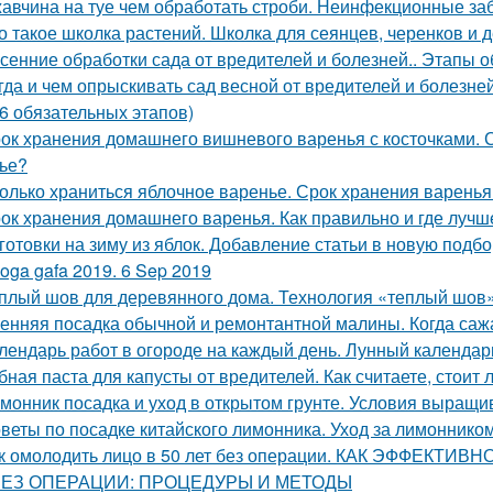
авчина на туе чем обработать строби. Неинфекционные за
о такое школка растений. Школка для сеянцев, черенков и 
сенние обработки сада от вредителей и болезней.. Этапы 
гда и чем опрыскивать сад весной от вредителей и болез
(6 обязательных этапов)
ок хранения домашнего вишневого варенья с косточками. С
ье?
олько храниться яблочное варенье. Срок хранения варенья
ок хранения домашнего варенья. Как правильно и где лучш
готовки на зиму из яблок. Добавление статьи в новую подбо
oga gafa 2019. 6 Sep 2019
плый шов для деревянного дома. Технология «теплый шов
енняя посадка обычной и ремонтантной малины. Когда саж
лендарь работ в огороде на каждый день. Лунный календарь
бная паста для капусты от вредителей. Как считаете, стоит
монник посадка и уход в открытом грунте. Условия выращи
веты по посадке китайского лимонника. Уход за лимоннико
к омолодить лицо в 50 лет без операции. КАК ЭФФЕКТИ
БЕЗ ОПЕРАЦИИ: ПРОЦЕДУРЫ И МЕТОДЫ