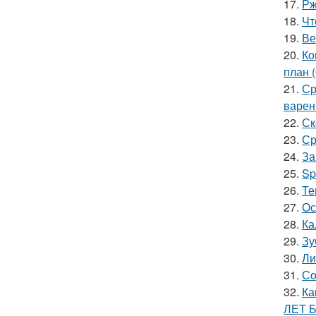
17.
Рж
18.
Чт
19.
Ве
20.
Ко
план 
21.
Ср
варен
22.
Ск
23.
Ср
24.
За
25.
Sp
26.
Те
27.
Ос
28.
Ка
29.
Зу
30.
Ли
31.
Со
32.
Ка
ЛЕТ 