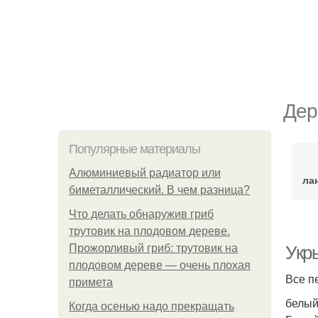
Дер
Популярные материалы
Алюминиевый радиатор или
ла
биметаллический. В чем разница?
Что делать обнаружив гриб
трутовик на плодовом дереве.
Прожорливый гриб: трутовик на
Укр
плодовом дереве — очень плохая
Все п
примета
белый
Когда осенью надо прекращать