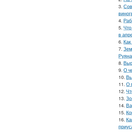
3.
Сов
виног
4.
Раб
5.
Что
в апр
6.
Как
7.
Зем
Руяна
8.
Выр
9.
О ч
10.
Вы
11.
О 
12.
Чт
13.
Зо
14.
Ва
15.
Ко
16.
Ка
приус