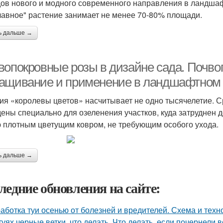
дов нового и модного современного направления в ландшаф
главное" растение занимает не менее 70-80% площади.
ь дальше →
вопокровные розы в дизайне сада. Почвоп
ащивание и применение в ландшафтном
ия «королевы цветов» насчитывает не одно тысячелетие. 
ены специально для озеленения участков, куда затруднен 
 плотным цветущим ковром, не требующим особого ухода.
ь дальше →
ледние обновления на сайте:
аботка туи осенью от болезней и вредителей. Схема и техн
туях черные ветки, что делать. Что делать, если почернели в