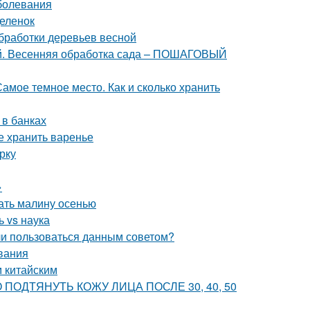
болевания
деленок
обработки деревьев весной
ней. Весенняя обработка сада – ПОШАГОВЫЙ
амое темное место. Как и сколько хранить
 в банках
е хранить варенье
рку
»
ать малину осенью
 vs наука
 ли пользоваться данным советом?
вания
м китайским
ВНО ПОДТЯНУТЬ КОЖУ ЛИЦА ПОСЛЕ 30, 40, 50