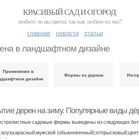
КРАСИВЫЙ САД И ОГОРОД
любите ли вы цветы, так как любим их мы?
главная
новости
статьи
ена в ландшафтном дизайне
Применение в
Формы из дерена
Изго
ндшафтном дизайне
ытие дерен на зиму. Популярные виды дё
естролистные садовые формы выведены из следующих бота
;коуза;красный;мужской (обыкновенный);отпрысковый;цвет