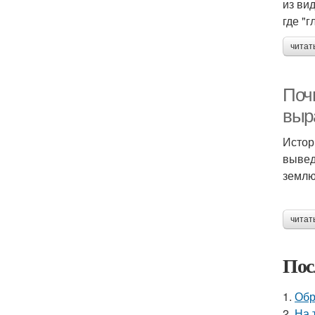
из ви
где "
читат
Поч
выр
Истор
вывед
землю
читат
Пос
1.
Обр
2.
На 