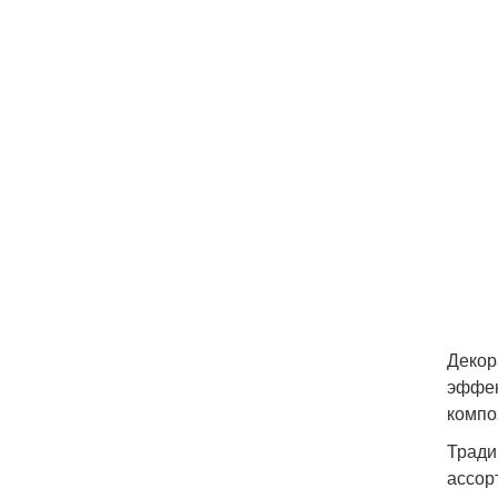
Декор
эффек
компо
Тради
ассор