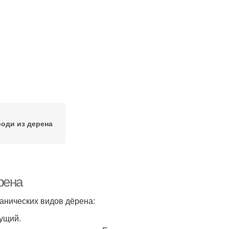
роди из дерена
рена
нических видов дёрена:
ущий.