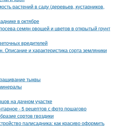
сть растений в саду (деревьев, кустарников,
аднике в октябре
 посева семян овощей и цветов в открытый грунт
цветочных вредителей
. Описание и характеристика сорта земляники
ыращивание тыквы
 минералы
рцов на дачном участке
нтарное - 5 рецептов с фото пошагово
образие сортов гвоздики
стройство палисадника: как красиво оформить