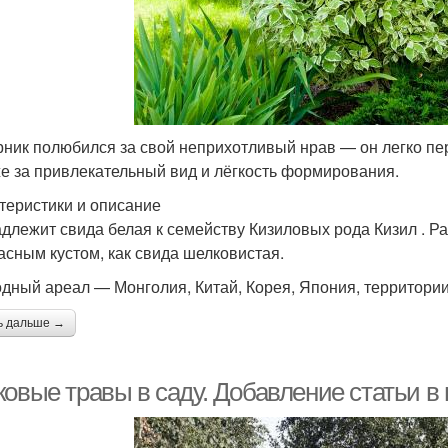
рник полюбился за свой неприхотливый нрав — он легко пер
же за привлекательный вид и лёгкость формирования.
теристики и описание
длежит свида белая к семейству Кизиловых рода Кизил . Ра
асным кустом, как свида шелковистая.
дный ареал — Монголия, Китай, Корея, Япония, территории
ь дальше →
ковые травы в саду. Добавление статьи в