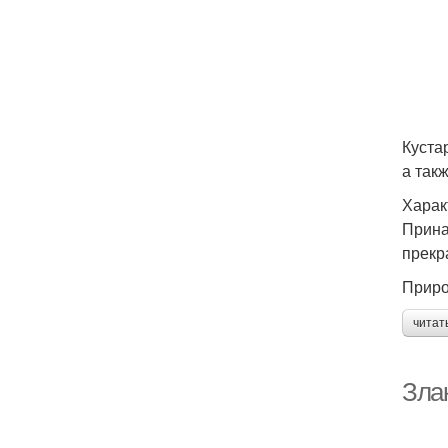
Куста
а так
Харак
Прина
прекр
Приро
читат
Зла