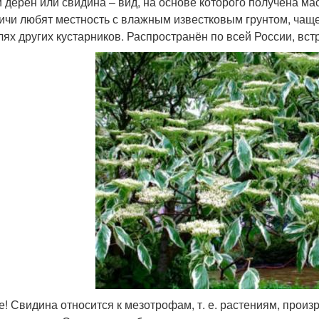
 дёрен или свидина – вид, на основе которого получена ма
ичи любят местность с влажным известковым грунтом, чаще 
лях других кустарников. Распространён по всей России, вст
е! Свидина относится к мезотрофам, т. е. растениям, прои