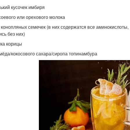
ький кусочек имбиря
 соевого или орехового молока
л. конопляных семечек (в них содержатся все аминокислоты,
ись без них)
ка корицы
. мёда/кокосового сахара/сиропа топинамбура