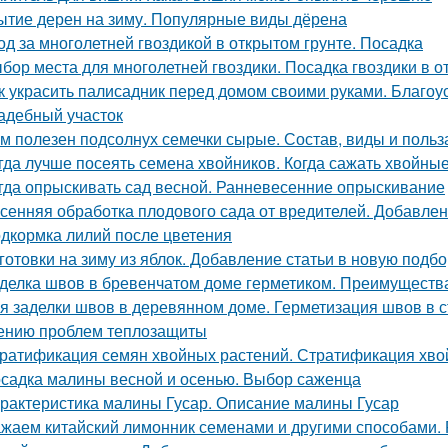
ытие дерен на зиму. Популярные виды дёрена
од за многолетней гвоздикой в открытом грунте. Посадка
бор места для многолетней гвоздики. Посадка гвоздики в о
к украсить палисадник перед домом своими руками. Благоу
адебный участок
м полезен подсолнух семечки сырые. Состав, виды и польз
гда лучше посеять семена хвойников. Когда сажать хвойные
гда опрыскивать сад весной. Ранневесенние опрыскивание
сенняя обработка плодового сада от вредителей. Добавлен
дкормка лилий после цветения
готовки на зиму из яблок. Добавление статьи в новую подбо
делка швов в бревенчатом доме герметиком. Преимуществ
я заделки швов в деревянном доме. Герметизация швов в
ению проблем теплозащиты
ратификация семян хвойных растений. Стратификация хво
садка малины весной и осенью. Выбор саженца
рактеристика малины Гусар. Описание малины Гусар
жаем китайский лимонник семенами и другими способами.