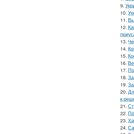
9.
Укр
10.
Ух
11.
Вы
12.
Ка
приус
13.
Че
14.
Ко
15.
Ко
16.
Ве
17.
По
18.
За
19.
За
20.
Дл
к реш
21.
Ст
22.
По
23.
Ха
24.
Са