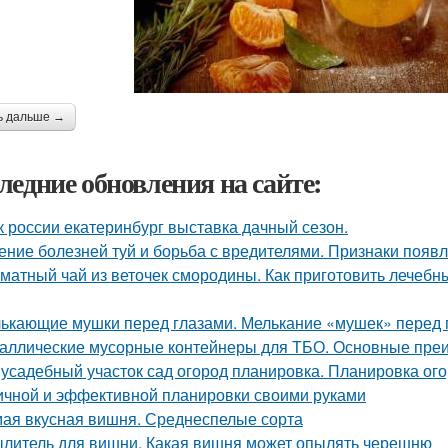
ь дальше →
ледние обновления на сайте:
к россии екатеринбург выставка дачный сезон.
ение болезней туй и борьба с вредителями. Признаки появл
матный чай из веточек смородины. Как приготовить лечебн
ькающие мушки перед глазами. Мелькание «мушек» перед 
аллические мусорные контейнеры для ТБО. Основные пре
усадебный участок сад огород планировка. Планировка ого
ичной и эффективной планировки своими руками
ая вкусная вишня. Среднеспелые сорта
литель для вишни. Какая вишня может опылять черешню