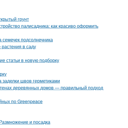
ткрытый грунт
стройство палисадника: как красиво оформить
а семечек подсолнечника
 растения в саду
ие статьи в новую подборку
рку
а заделки швов герметиками
 стенах деревянных домов — правильный подход
йных по Greenpeace
 Размножение и посадка