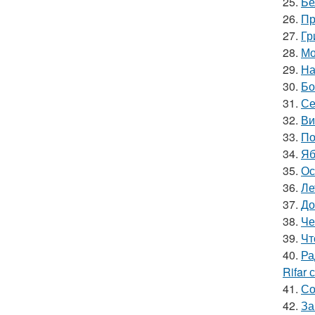
25.
Бе
26.
Пр
27.
Гр
28.
Мо
29.
На
30.
Бо
31.
Се
32.
Ви
33.
По
34.
Яб
35.
Ос
36.
Ле
37.
До
38.
Че
39.
Чт
40.
Ра
Rifar
41.
Со
42.
За