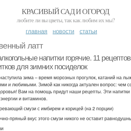
КРАСИВЫЙ САД И ОГОРОД
любите ли вы цветы, так как любим их мы?
главная
новости
статьи
венный латт
алкогольные напитки горячие. 11 рецепто
итков для зимних посиделок
 наступила зима – время морозных прогулок, катаний на лы
ями и любимыми. Зимой как никогда актуален вопрос: чем со
доровья! Вам на помощь придут наши рецепты. Эти напитки н
 энергии и витаминов.
гревающий смузи с имбирем и корицей (на 2 порции)
чно-пряный вкус этого смузи никого не оставит равнодушн
ши