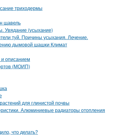
исание триходермы
ен щавель
ы. Увядание (усыхание)
ители туй. Причины усыхания. Лечение.
нению дымовой шашки Климат
о и описанием
сортов (МОИП)
шка
е
 растений для глинистой почвы
еристики. Алюминиевые радиаторы отопления
ило, что делать?