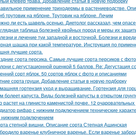
лый клевер трава. Добавление статьи в новую подборку
авильное применение триходермы в растениеводстве. Оп
иб трутовик на яблоне. Трутовик на яблоне. Лечим
жно ли есть щавель осенью. Диетолог рассказал, чем опас
глядная таблица болезней хвойных пород и меры их защит
лезни и лечение туи западной и восточной. Болезни и вред
рная шашка при какой температуре. Инструкция по приме
шня лучшие сорта.
здние сорта персика. Самые лучшие сорта персиков с фот
лони с дегустационной оценкой 5 баллов. Re: Дегустация 
енний сорт яблок. 50 сортов яблок с фото и описаниями
тние сорта груши. Добавление статьи в новую подборку
машняя гортензия уход и выращивание. Гортензия для гор
м болеет капуста. Виды болезней капусты в открытом грунт
о растет на глинисто каменистой почве. 12 очаровательных
диатор рифар с нижним подключением технические характ
 с нижним подключением
рта степной вишни. Описание сорта Степная Ашинская
бродило варенье клубничное варенье. Если варенье заброд