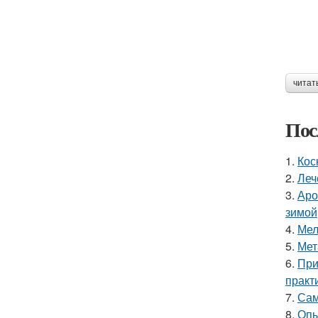
читат
Пос
1.
Кос
2.
Леч
3.
Аро
зимой
4.
Мел
5.
Мет
6.
При
практ
7.
Сам
8.
Опы