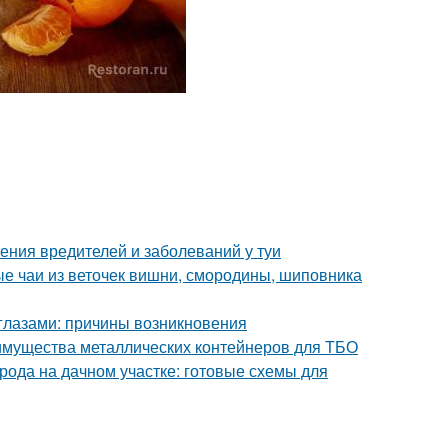
ения вредителей и заболеваний у туи
ые чаи из веточек вишни, смородины, шиповника
глазами: причины возникновения
имущества металлических контейнеров для ТБО
рода на дачном участке: готовые схемы для