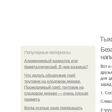
Тык
Без
Популярные материалы
нап
Алюминиевый радиатор или
Вот и
биметаллический. В чем разница?
друзь
Что делать обнаружив гриб
для з
трутовик на плодовом дереве.
заряд
Прожорливый гриб: трутовик на
1. Со
плодовом дереве — очень плохая
примета
Сливо
Когда осенью надо прекращать
2 гру