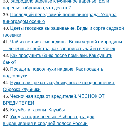
38.
Забродило варенье клубничное варенье. Если
варенье забродило, что делать?
39.
Последний перед зимой полив винограда. Уход за
виноградом осенью
40.
Цветы гвоздика выращивание. Виды и сорта садовой
гвоздики
41.
Чай из веточек смородины. Ветки черной смородины
— лечебные свойства, как заваривать чай из веточек
42.
Как просушить баню после помывки. Как сушить
баню?
43.
Посадить подсолнухи на даче. Как посадить
подсолнухи
44.
Нужно ли срезать клубнику после плодоношения.
Обрезка клубники
45.
Чесночная вода от вредителей. ЧЕСНОК ОТ
ВРЕДИТЕЛЕЙ
46.
Клумбы и газоны. Клумбы
47.
Уход за годжи осенью. Выбор сорта для
выращивания в средней полосе России