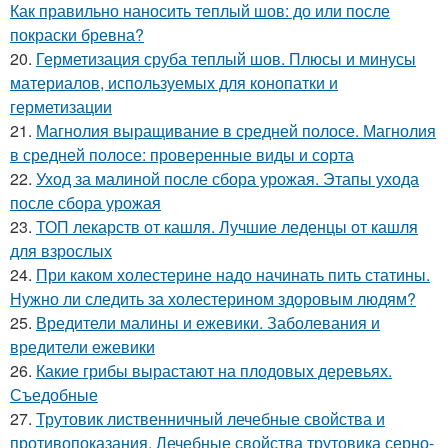
Как правильно наносить теплый шов: до или после
покраски бревна?
20.
Герметизация сруба теплый шов. Плюсы и минусы
материалов, используемых для конопатки и
герметизации
21.
Магнолия выращивание в средней полосе. Магнолия
в средней полосе: проверенные виды и сорта
22.
Уход за малиной после сбора урожая. Этапы ухода
после сбора урожая
23.
ТОП лекарств от кашля. Лучшие леденцы от кашля
для взрослых
24.
При каком холестерине надо начинать пить статины.
Нужно ли следить за холестерином здоровым людям?
25.
Вредители малины и ежевики. Заболевания и
вредители ежевики
26.
Какие грибы вырастают на плодовых деревьях.
Съедобные
27.
Трутовик лиственничный лечебные свойства и
противопоказания. Лечебные свойства трутовика серно-