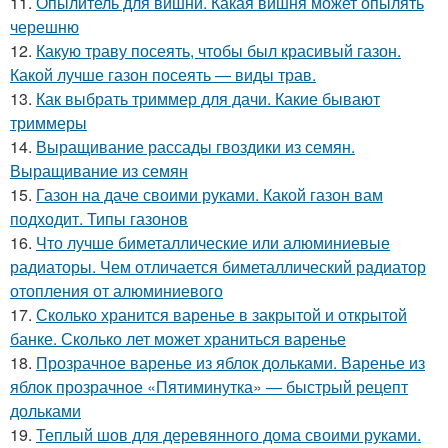
11.
Опылитель для вишни. Какая вишня может опылять
черешню
12.
Какую траву посеять, чтобы был красивый газон.
Какой лучше газон посеять — виды трав.
13.
Как выбрать триммер для дачи. Какие бывают
триммеры
14.
Выращивание рассады гвоздики из семян.
Выращивание из семян
15.
Газон на даче своими руками. Какой газон вам
подходит. Типы газонов
16.
Что лучше биметаллические или алюминиевые
радиаторы. Чем отличается биметаллический радиатор
отопления от алюминиевого
17.
Сколько хранится варенье в закрытой и открытой
банке. Сколько лет может храниться варенье
18.
Прозрачное варенье из яблок дольками. Варенье из
яблок прозрачное «Пятиминутка» — быстрый рецепт
дольками
19.
Теплый шов для деревянного дома своими руками.