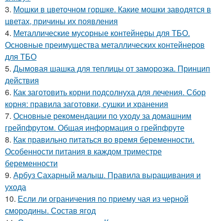
3.
Мошки в цветочном горшке. Какие мошки заводятся в
цветах, причины их появления
4.
Металлические мусорные контейнеры для ТБО.
Основные преимущества металлических контейнеров
для ТБО
5.
Дымовая шашка для теплицы от заморозка. Принцип
действия
6.
Как заготовить корни подсолнуха для лечения. Сбор
корня: правила заготовки, сушки и хранения
7.
Основные рекомендации по уходу за домашним
грейпфрутом. Общая информация о грейпфруте
8.
Как правильно питаться во время беременности.
Особенности питания в каждом триместре
беременности
9.
Арбуз Сахарный малыш. Правила выращивания и
ухода
10.
Если ли ограничения по приему чая из черной
смородины. Состав ягод