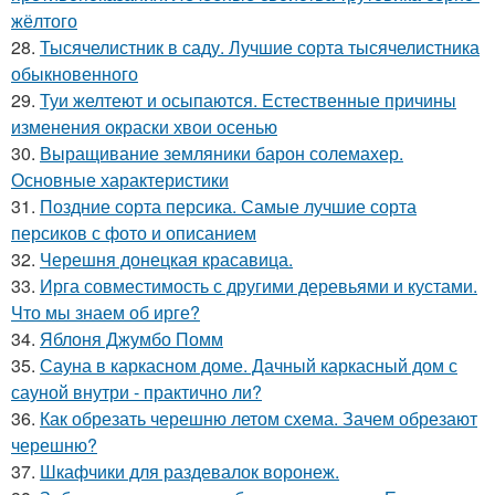
жёлтого
28.
Тысячелистник в саду. Лучшие сорта тысячелистника
обыкновенного
29.
Туи желтеют и осыпаются. Естественные причины
изменения окраски хвои осенью
30.
Выращивание земляники барон солемахер.
Основные характеристики
31.
Поздние сорта персика. Самые лучшие сорта
персиков с фото и описанием
32.
Черешня донецкая красавица.
33.
Ирга совместимость с другими деревьями и кустами.
Что мы знаем об ирге?
34.
Яблоня Джумбо Помм
35.
Сауна в каркасном доме. Дачный каркасный дом с
сауной внутри - практично ли?
36.
Как обрезать черешню летом схема. Зачем обрезают
черешню?
37.
Шкафчики для раздевалок воронеж.