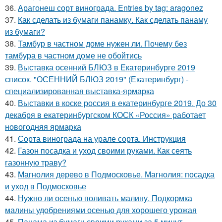
36.
Арагонеш сорт винограда. Entries by tag: aragonez
37.
Как сделать из бумаги панамку. Как сделать панаму
из бумаги?
38.
Тамбур в частном доме нужен ли. Почему без
тамбура в частном доме не обойтись
39.
Выставка осенний БЛЮЗ в Екатеринбурге 2019
список. "ОСЕННИЙ БЛЮЗ 2019" (Екатеринбург) -
специализированная выставка-ярмарка
40.
Выставки в коске россия в екатеринбурге 2019. До 30
декабря в екатеринбургском КОСК «Россия» работает
новогодняя ярмарка
41.
Сорта винограда на урале сорта. Инструкция
42.
Газон посадка и уход своими руками. Как сеять
газонную траву?
43.
Магнолия дерево в Подмосковье. Магнолия: посадка
и уход в Подмосковье
44.
Нужно ли осенью поливать малину. Подкормка
малины удобрениями осенью для хорошего урожая
45.
Панама из бумаги своими руками за 5 минут