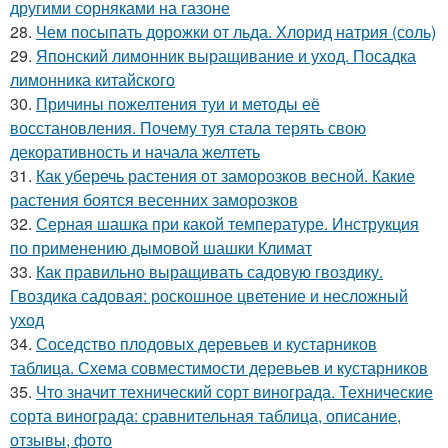
другими сорняками на газоне
28.
Чем посыпать дорожки от льда. Хлорид натрия (соль)
29.
Японский лимонник выращивание и уход. Посадка
лимонника китайского
30.
Причины пожелтения туи и методы её
восстановления. Почему туя стала терять свою
декоративность и начала желтеть
31.
Как уберечь растения от заморозков весной. Какие
растения боятся весенних заморозков
32.
Серная шашка при какой температуре. Инструкция
по применению дымовой шашки Климат
33.
Как правильно выращивать садовую гвоздику.
Гвоздика садовая: роскошное цветение и несложный
уход
34.
Соседство плодовых деревьев и кустарников
таблица. Схема совместимости деревьев и кустарников
35.
Что значит технический сорт винограда. Технические
сорта винограда: сравнительная таблица, описание,
отзывы, фото