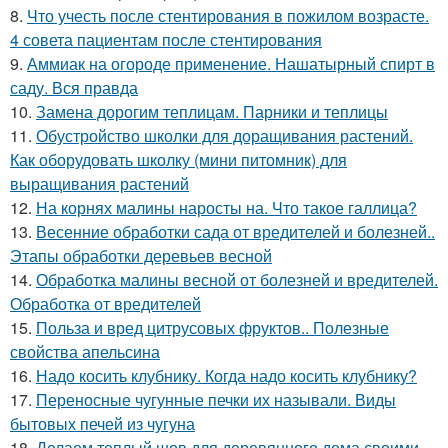
8.
Что учесть после стентирования в пожилом возрасте.
4 совета пациентам после стентирования
9.
Аммиак на огороде применение. Нашатырный спирт в
саду. Вся правда
10.
Замена дорогим теплицам. Парники и теплицы
11.
Обустройство школки для доращивания растений.
Как оборудовать школку (мини питомник) для
выращивания растений
12.
На корнях малины наросты на. Что такое галлица?
13.
Весенние обработки сада от вредителей и болезней..
Этапы обработки деревьев весной
14.
Обработка малины весной от болезней и вредителей.
Обработка от вредителей
15.
Польза и вред цитрусовых фруктов.. Полезные
свойства апельсина
16.
Надо косить клубнику. Когда надо косить клубнику?
17.
Переносные чугунные печки их называли. Виды
бытовых печей из чугуна
18.
Делаем теплый шов для деревянного дома своими