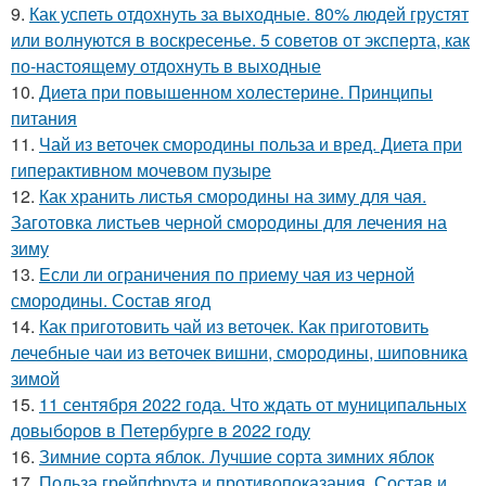
9.
Как успеть отдохнуть за выходные. 80% людей грустят
или волнуются в воскресенье. 5 советов от эксперта, как
по-настоящему отдохнуть в выходные
10.
Диета при повышенном холестерине. Принципы
питания
11.
Чай из веточек смородины польза и вред. Диета при
гиперактивном мочевом пузыре
12.
Как хранить листья смородины на зиму для чая.
Заготовка листьев черной смородины для лечения на
зиму
13.
Если ли ограничения по приему чая из черной
смородины. Состав ягод
14.
Как приготовить чай из веточек. Как приготовить
лечебные чаи из веточек вишни, смородины, шиповника
зимой
15.
11 сентября 2022 года. Что ждать от муниципальных
довыборов в Петербурге в 2022 году
16.
Зимние сорта яблок. Лучшие сорта зимних яблок
17.
Польза грейпфрута и противопоказания. Состав и