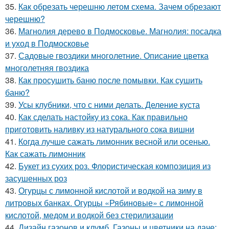
35.
Как обрезать черешню летом схема. Зачем обрезают
черешню?
36.
Магнолия дерево в Подмосковье. Магнолия: посадка
и уход в Подмосковье
37.
Садовые гвоздики многолетние. Описание цветка
многолетняя гвоздика
38.
Как просушить баню после помывки. Как сушить
баню?
39.
Усы клубники, что с ними делать. Деление куста
40.
Как сделать настойку из сока. Как правильно
приготовить наливку из натурального сока вишни
41.
Когда лучше сажать лимонник весной или осенью.
Как сажать лимонник
42.
Букет из сухих роз. Флористическая композиция из
засушенных роз
43.
Огурцы с лимонной кислотой и водкой на зиму в
литровых банках. Огурцы «Рябиновые» с лимонной
кислотой, медом и водкой без стерилизации
44.
Дизайн газонов и клумб. Газоны и цветники на даче: