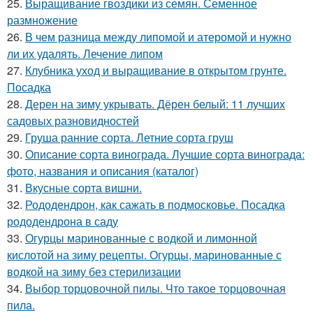
25.
Выращивание гвоздики из семян. Семенное
размножение
26.
В чем разница между липомой и атеромой и нужно
ли их удалять. Лечение липом
27.
Клубника уход и выращивание в открытом грунте.
Посадка
28.
Дерен на зиму укрывать. Дёрен белый: 11 лучших
садовых разновидностей
29.
Груша ранние сорта. Летние сорта груш
30.
Описание сорта винограда. Лучшие сорта винограда:
фото, названия и описания (каталог)
31.
Вкусные сорта вишни.
32.
Рододендрон, как сажать в подмосковье. Посадка
рододендрона в саду
33.
Огурцы маринованные с водкой и лимонной
кислотой на зиму рецепты. Огурцы, маринованные с
водкой на зиму без стерилизации
34.
Выбор торцовочной пилы. Что такое торцовочная
пила.