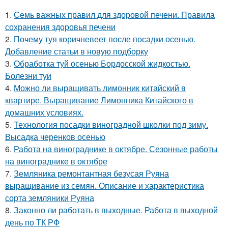
1.
Семь важных правил для здоровой печени. Правила
сохранения здоровья печени
2.
Почему туя коричневеет после посадки осенью.
Добавление статьи в новую подборку
3.
Обработка туй осенью Бордосской жидкостью.
Болезни туи
4.
Можно ли выращивать лимонник китайский в
квартире. Выращивание Лимонника Китайского в
домашних условиях.
5.
Технология посадки виноградной школки под зиму.
Высадка черенков осенью
6.
Работа на винограднике в октябре. Сезонные работы
на винограднике в октябре
7.
Земляника ремонтантная безусая Руяна
выращивание из семян. Описание и характеристика
сорта земляники Руяна
8.
Законно ли работать в выходные. Работа в выходной
день по ТК РФ