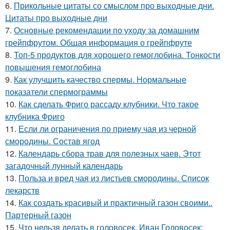
6.
Прикольные цитаты со смыслом про выходные дни.
Цитаты про выходные дни
7.
Основные рекомендации по уходу за домашним
грейпфрутом. Общая информация о грейпфруте
8.
Топ-5 продуктов для хорошего гемоглобина. Тонкости
повышения гемоглобина
9.
Как улучшить качество спермы. Нормальные
показатели спермограммы
10.
Как сделать Фриго рассаду клубники. Что такое
клубника Фриго
11.
Если ли ограничения по приему чая из черной
смородины. Состав ягод
12.
Календарь сбора трав для полезных чаев. Этот
загадочный лунный календарь
13.
Польза и вред чая из листьев смородины. Список
лекарств
14.
Как создать красивый и практичный газон своими..
Партерный газон
15.
Что нельзя делать в головосек. Иван Головосек: