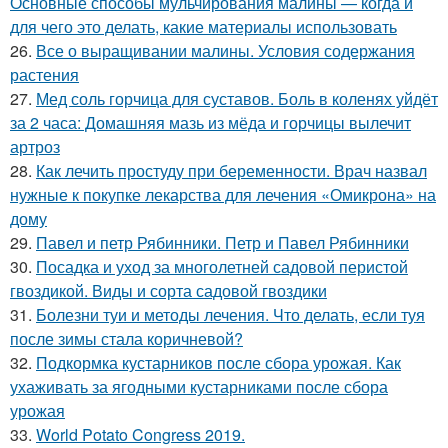
Основные способы мульчирования малины — когда и
для чего это делать, какие материалы использовать
26.
Все о выращивании малины. Условия содержания
растения
27.
Мед соль горчица для суставов. Боль в коленях уйдёт
за 2 часа: Домашняя мазь из мёда и горчицы вылечит
артроз
28.
Как лечить простуду при беременности. Врач назвал
нужные к покупке лекарства для лечения «Омикрона» на
дому
29.
Павел и петр Рябинники. Петр и Павел Рябинники
30.
Посадка и уход за многолетней садовой перистой
гвоздикой. Виды и сорта садовой гвоздики
31.
Болезни туи и методы лечения. Что делать, если туя
после зимы стала коричневой?
32.
Подкормка кустарников после сбора урожая. Как
ухаживать за ягодными кустарниками после сбора
урожая
33.
World Potato Congress 2019.