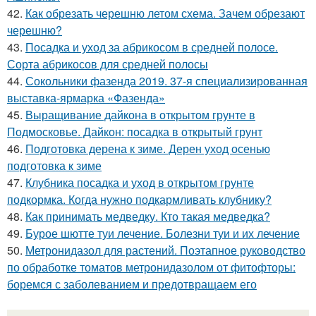
42.
Как обрезать черешню летом схема. Зачем обрезают
черешню?
43.
Посадка и уход за абрикосом в средней полосе.
Сорта абрикосов для средней полосы
44.
Сокольники фазенда 2019. 37-я специализированная
выставка-ярмарка «Фазенда»
45.
Выращивание дайкона в открытом грунте в
Подмосковье. Дайкон: посадка в открытый грунт
46.
Подготовка дерена к зиме. Дерен уход осенью
подготовка к зиме
47.
Клубника посадка и уход в открытом грунте
подкормка. Когда нужно подкармливать клубнику?
48.
Как принимать медведку. Кто такая медведка?
49.
Бурое шютте туи лечение. Болезни туи и их лечение
50.
Метронидазол для растений. Поэтапное руководство
по обработке томатов метронидазолом от фитофторы:
боремся с заболеванием и предотвращаем его