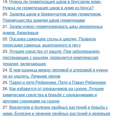
19.
Нужна ли герметизация швов в брусовом доме.
Нужна ли герметизация швов в доме из бруса?
20.
Заделка швов в бревенчатом доме герметиком.
Преимущества заделки швов герметиками
21.
Зачем нужно герметизировать швы деревянных
домов. Акриловые
22.
Посадка саженцев сосны в школку. Правила
пересадки саженца, выкопанного в лесу
23.
Лучшее средство от кашля. При заболеваниях,
протекающих с кашлем, проводится комплексная
терапия, включающая:
24.
В чем разница между липомой и атеромой и нужно
ли их удалять. Лечение липом
25.
Павел и петр Рябинники. Петр и Павел Рябинники
26.
Как избавится от одуванчиков на газоне. Лучшие
химические средства в борьбе с одуванчиками и
другими сорняками на газоне
27.
Вредители и болезни хвойных растений и борьба с
ними. Болезни и лечение хвойных растений и деревьев