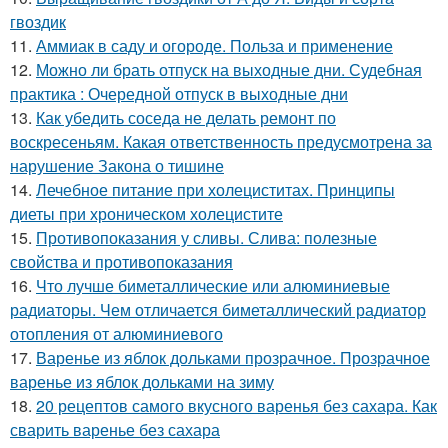
гвоздик
11.
Аммиак в саду и огороде. Польза и применение
12.
Можно ли брать отпуск на выходные дни. Судебная
практика : Очередной отпуск в выходные дни
13.
Как убедить соседа не делать ремонт по
воскресеньям. Какая ответственность предусмотрена за
нарушение Закона о тишине
14.
Лечебное питание при холециститах. Принципы
диеты при хроническом холецистите
15.
Противопоказания у сливы. Слива: полезные
свойства и противопоказания
16.
Что лучше биметаллические или алюминиевые
радиаторы. Чем отличается биметаллический радиатор
отопления от алюминиевого
17.
Варенье из яблок дольками прозрачное. Прозрачное
варенье из яблок дольками на зиму
18.
20 рецептов самого вкусного варенья без сахара. Как
сварить варенье без сахара