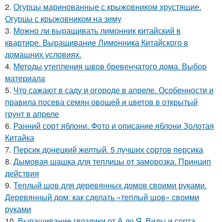
2.
Огурцы маринованные с крыжовником хрустящие.
Огурцы с крыжовником на зиму
3.
Можно ли выращивать лимонник китайский в
квартире. Выращивание Лимонника Китайского в
домашних условиях.
4.
Методы утепления швов бревенчатого дома. Выбор
материала
5.
Что сажают в саду и огороде в апреле. Особенности и
правила посева семян овощей и цветов в открытый
грунт в апреле
6.
Ранний сорт яблони. Фото и описание яблони Золотая
Китайка
7.
Персик донецкий желтый. 5 лучших сортов персика
8.
Дымовая шашка для теплицы от заморозка. Принцип
действия
9.
Теплый шов для деревянных домов своими руками.
Деревянный дом: как сделать «теплый шов» своими
руками
10.
Выращивание гвоздики от А до Я. Виды и сорта