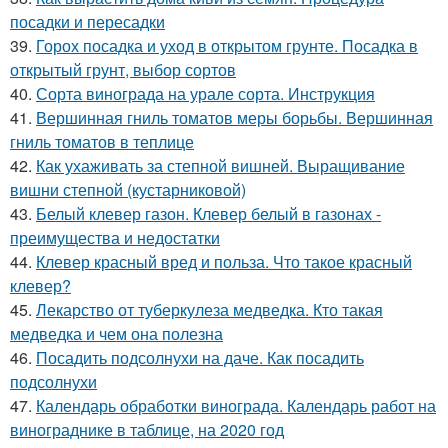
посадки и пересадки
39.
Горох посадка и уход в открытом грунте. Посадка в
открытый грунт, выбор сортов
40.
Сорта винограда на урале сорта. Инструкция
41.
Вершинная гниль томатов меры борьбы. Вершинная
гниль томатов в теплице
42.
Как ухаживать за степной вишней. Выращивание
вишни степной (кустарниковой)
43.
Белый клевер газон. Клевер белый в газонах -
преимущества и недостатки
44.
Клевер красный вред и польза. Что такое красный
клевер?
45.
Лекарство от туберкулеза медведка. Кто такая
медведка и чем она полезна
46.
Посадить подсолнухи на даче. Как посадить
подсолнухи
47.
Календарь обработки винограда. Календарь работ на
винограднике в таблице, на 2020 год