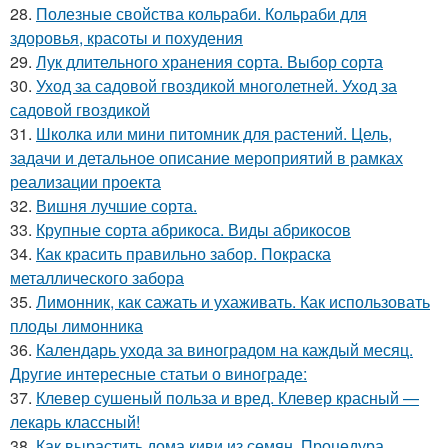
28.
Полезные свойства кольраби. Кольраби для
здоровья, красоты и похудения
29.
Лук длительного хранения сорта. Выбор сорта
30.
Уход за садовой гвоздикой многолетней. Уход за
садовой гвоздикой
31.
Школка или мини питомник для растений. Цель,
задачи и детальное описание мероприятий в рамках
реализации проекта
32.
Вишня лучшие сорта.
33.
Крупные сорта абрикоса. Виды абрикосов
34.
Как красить правильно забор. Покраска
металлического забора
35.
Лимонник, как сажать и ухаживать. Как использовать
плоды лимонника
36.
Календарь ухода за виноградом на каждый месяц.
Другие интересные статьи о винограде:
37.
Клевер сушеный польза и вред. Клевер красный —
лекарь классный!
38.
Как вырастить дома киви из семян. Процедура