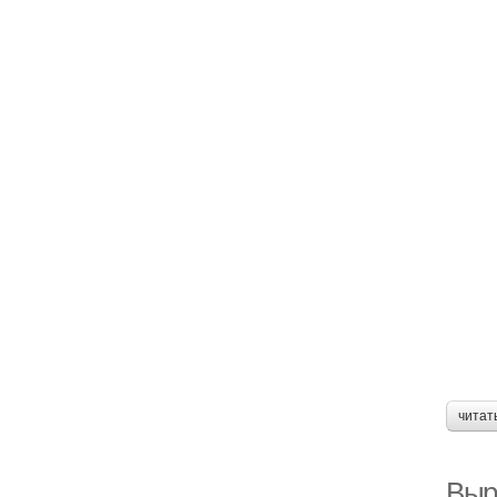
читат
Выр