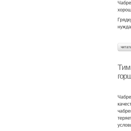
Чабре
хорош
Грядк
нужда
читат
Тим
гор
Чабре
качес
чабре
теряе
услов