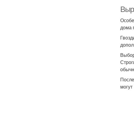
Выр
Особе
дома 
Гвозд
допол
Выбор
Строг
обычн
После
могут