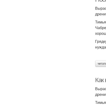
Вырас
дрени
Тимья
Чабре
хорош
Грядк
нужда
читат
Как
Вырас
дрени
Тимья