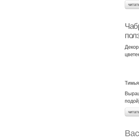
читат
Чаб
пол
Декор
цвете
Тимья
Выращ
подой
читат
Вас