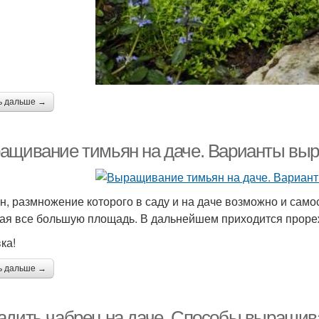
ь дальше →
ащивание тимьян на даче. Варианты выр
н, размножение которого в саду и на даче возможно и само
ая все большую площадь. В дальнейшем приходится прореж
ка!
ь дальше →
адить чабрец на даче. Способы выращив