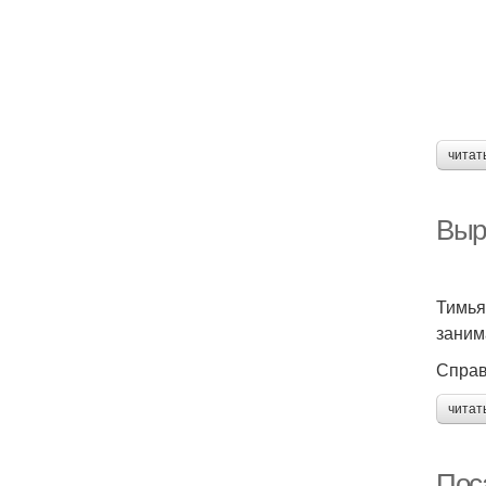
читат
Выр
Тимья
заним
Справ
читат
Пос