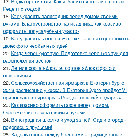
17.
Водка против тли. Как избавиться от тли на розах:
Рецепт с водкой
18.
Как украсить палисадник перед домом своими
руками. Благоустройство палисадника: как красиво
оформить приусадебный участок
19.
Как украсить газон на участке. Газоны и цветники на
даче: фото необычных идей
20.
Когда черенкуют тую. Подготовка черенков туи для
размножения весной
21.
Летние сорта яблок. 50 сортов яблок с фото и
описаниями
22.
Сельскохозяйственная ярмарка в Екатеринбурге
2019 расписание у коска. В Екатеринбурге пройдет VI
православная ярмарка «Рождественский подарок»
23.
Как красиво оформить газон перед домом.
Оформление газона своими руками
24.
Виноградная школка и уход за ней. Сад и огород -
поделись с друзьями!
25.
Заделка швов между бревнами – традиционные