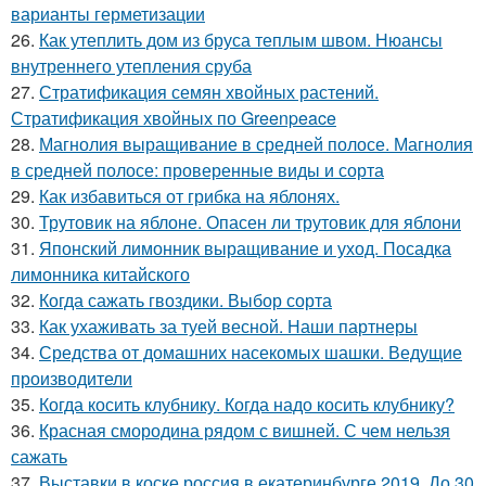
варианты герметизации
26.
Как утеплить дом из бруса теплым швом. Нюансы
внутреннего утепления сруба
27.
Стратификация семян хвойных растений.
Стратификация хвойных по Greenpeace
28.
Магнолия выращивание в средней полосе. Магнолия
в средней полосе: проверенные виды и сорта
29.
Как избавиться от грибка на яблонях.
30.
Трутовик на яблоне. Опасен ли трутовик для яблони
31.
Японский лимонник выращивание и уход. Посадка
лимонника китайского
32.
Когда сажать гвоздики. Выбор сорта
33.
Как ухаживать за туей весной. Наши партнеры
34.
Средства от домашних насекомых шашки. Ведущие
производители
35.
Когда косить клубнику. Когда надо косить клубнику?
36.
Красная смородина рядом с вишней. С чем нельзя
сажать
37.
Выставки в коске россия в екатеринбурге 2019. До 30