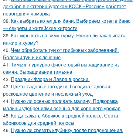
декабря в екатеринбургском КОСК «Россия» работает
новогодняя ярмарка
38.
Как выбрать котел для бани. Выбираем котел в баню
— секреты и житейские хитрости
39.
Как укрывать на зиму хурму. Нужно ли закапывать
инжир и хурму?
40.
Чем обработать туи от грибковых заболеваний.
Болезни туи и их лечение
41.
Тимьян пурпурно фиолетовый выращивание из
семян. Выращивание тимьяна
42.
Праздник Флора и Лавра в россии.
43.
Цветы садовые гвоздики. Гвоздика садовая:
роскошное цветение и несложный уход
44.
Нужно ли осенью поливать малину. Подкормка
малины удобрениями осенью для хорошего урожая
45.
Когда сажать Абрикос в средней полосе. Сорта
абрикосов для средней полосы
46.
Нужно ли срезать клубнику после плодоношения.