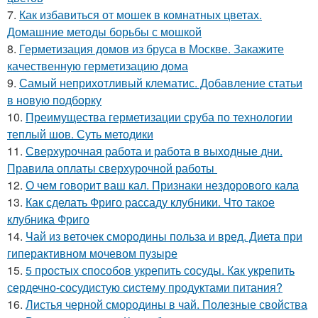
7.
Как избавиться от мошек в комнатных цветах.
Домашние методы борьбы с мошкой
8.
Герметизация домов из бруса в Москве. Закажите
качественную герметизацию дома
9.
Самый неприхотливый клематис. Добавление статьи
в новую подборку
10.
Преимущества герметизации сруба по технологии
теплый шов. Суть методики
11.
Сверхурочная работа и работа в выходные дни.
Правила оплаты сверхурочной работы
12.
О чем говорит ваш кал. Признаки нездорового кала
13.
Как сделать Фриго рассаду клубники. Что такое
клубника Фриго
14.
Чай из веточек смородины польза и вред. Диета при
гиперактивном мочевом пузыре
15.
5 простых способов укрепить сосуды. Как укрепить
сердечно-сосудистую систему продуктами питания?
16.
Листья черной смородины в чай. Полезные свойства