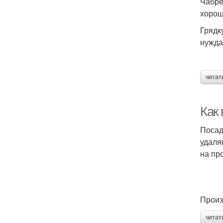
Чабре
хорош
Грядк
нужда
читат
Как
Посад
удаля
на пр
Произ
читат