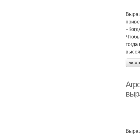
Выращ
приве
«Когд
Чтобы
тогда
высея
читат
Агр
выр
Выращ