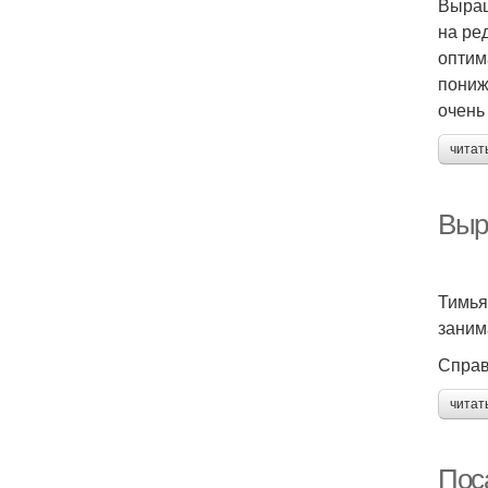
Выращ
на ре
оптим
пониж
очень
читат
Выр
Тимья
заним
Справ
читат
Пос