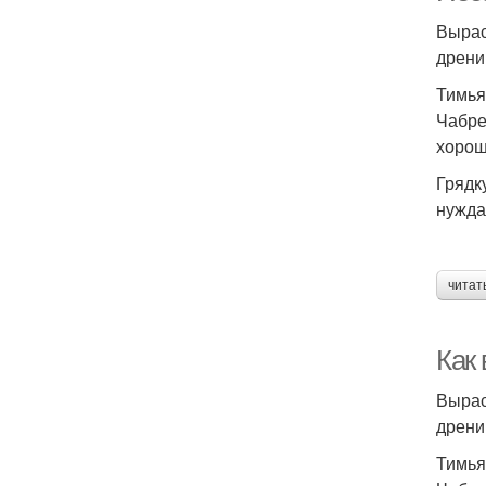
Вырас
дрени
Тимья
Чабре
хорош
Грядк
нужда
читат
Как
Вырас
дрени
Тимья