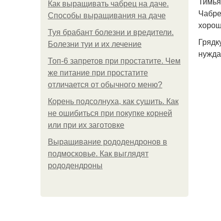
Тимья
Как выращивать чабрец на даче.
Чабре
Способы выращивания на даче
хорош
Туя брабант болезни и вредители.
Грядк
Болезни туи и их лечение
нужда
Топ-6 запретов при простатите. Чем
же питание при простатите
отличается от обычного меню?
Корень подсолнуха, как сушить. Как
не ошибиться при покупке корней
или при их заготовке
Выращивание рододендронов в
подмосковье. Как выглядят
рододендроны