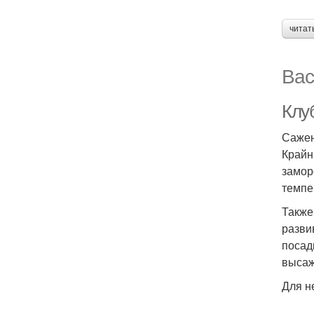
читат
Вас
Клу
Сажен
Крайн
замор
темпе
Также
разви
посад
высаж
Для н