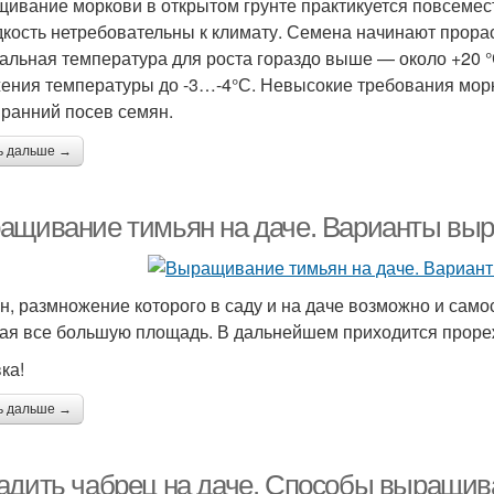
ивание моркови в открытом грунте практикуется повсеместн
дкость нетребовательны к климату. Семена начинают прора
альная температура для роста гораздо выше — около +20 
ения температуры до -3…-4°С. Невысокие требования мор
 ранний посев семян.
ь дальше →
ащивание тимьян на даче. Варианты выр
н, размножение которого в саду и на даче возможно и само
ая все большую площадь. В дальнейшем приходится прореж
ка!
ь дальше →
адить чабрец на даче. Способы выращив