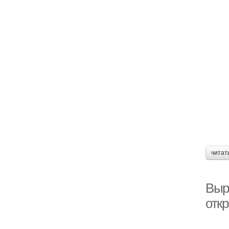
читат
Выр
отк