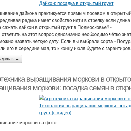
ивание дайкона практикуется прямым посевом в открытый гр
редливая редька имеет свойство идти в стрелку если длина
а сажать дайкон в открытый грунт в Подмосковье?»
 ответить на этот вопрос однозначно необходимо чётко знат
 можно назвать чёткую дату. Если вы выбрали сорта «Полу
ли его в середине мая, то к концу июля будете с гарантир
ь дальше →
отехника выращивания моркови в открытом
ащивания моркови: посадка семян в откры
ивание моркови на фото