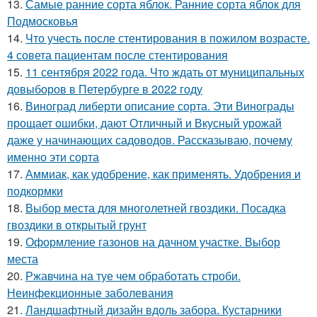
13.
Самые ранние сорта яблок. Ранние сорта яблок для
Подмосковья
14.
Что учесть после стентирования в пожилом возрасте.
4 совета пациентам после стентирования
15.
11 сентября 2022 года. Что ждать от муниципальных
довыборов в Петербурге в 2022 году
16.
Виноград либерти описание сорта. Эти Винограды
прощает ошибки, дают Отличный и Вкусный урожай
даже у начинающих садоводов. Рассказываю, почему
именно эти сорта
17.
Аммиак, как удобрение, как применять. Удобрения и
подкормки
18.
Выбор места для многолетней гвоздики. Посадка
гвоздики в открытый грунт
19.
Оформление газонов на дачном участке. Выбор
места
20.
Ржавчина на туе чем обработать строби.
Неинфекционные заболевания
21.
Ландшафтный дизайн вдоль забора. Кустарники