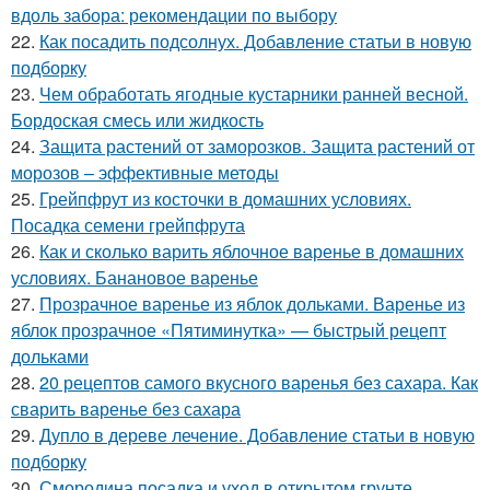
вдоль забора: рекомендации по выбору
22.
Как посадить подсолнух. Добавление статьи в новую
подборку
23.
Чем обработать ягодные кустарники ранней весной.
Бордоская смесь или жидкость
24.
Защита растений от заморозков. Защита растений от
морозов – эффективные методы
25.
Грейпфрут из косточки в домашних условиях.
Посадка семени грейпфрута
26.
Как и сколько варить яблочное варенье в домашних
условиях. Банановое варенье
27.
Прозрачное варенье из яблок дольками. Варенье из
яблок прозрачное «Пятиминутка» — быстрый рецепт
дольками
28.
20 рецептов самого вкусного варенья без сахара. Как
сварить варенье без сахара
29.
Дупло в дереве лечение. Добавление статьи в новую
подборку
30.
Смородина посадка и уход в открытом грунте.