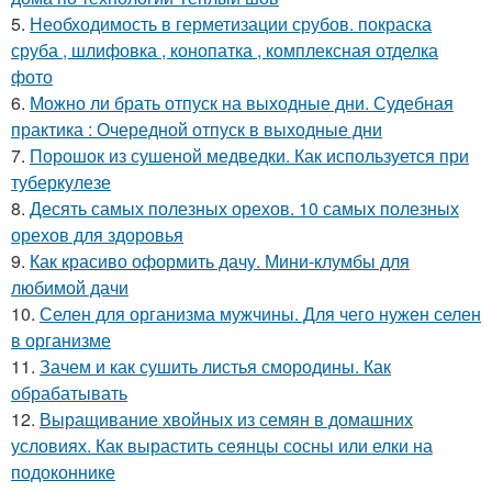
5.
Необходимость в герметизации срубов. покраска
сруба , шлифовка , конопатка , комплексная отделка
фото
6.
Можно ли брать отпуск на выходные дни. Судебная
практика : Очередной отпуск в выходные дни
7.
Порошок из сушеной медведки. Как используется при
туберкулезе
8.
Десять самых полезных орехов. 10 самых полезных
орехов для здоровья
9.
Как красиво оформить дачу. Мини-клумбы для
любимой дачи
10.
Селен для организма мужчины. Для чего нужен селен
в организме
11.
Зачем и как сушить листья смородины. Как
обрабатывать
12.
Выращивание хвойных из семян в домашних
условиях. Как вырастить сеянцы сосны или елки на
подоконнике