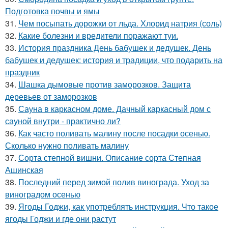
Подготовка почвы и ямы
31.
Чем посыпать дорожки от льда. Хлорид натрия (соль)
32.
Какие болезни и вредители поражают туи.
33.
История праздника День бабушек и дедушек. День
бабушек и дедушек: история и традиции, что подарить на
праздник
34.
Шашка дымовые против заморозков. Защита
деревьев от заморозков
35.
Сауна в каркасном доме. Дачный каркасный дом с
сауной внутри - практично ли?
36.
Как часто поливать малину после посадки осенью.
Сколько нужно поливать малину
37.
Сорта степной вишни. Описание сорта Степная
Ашинская
38.
Последний перед зимой полив винограда. Уход за
виноградом осенью
39.
Ягоды Годжи, как употреблять инструкция. Что такое
ягоды Годжи и где они растут