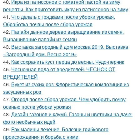
40.
Икра из патиссонов с томатной пастой на зиму
рецепты. Как приготовить икру из патиссонов на зиму
41.
Что делать с грядками после уборки урожая.
Обработка почвы после сбора урожая
42.
Папайя дынное дерево выращивание из семян.
Выращивание папайи из семян
43.
Выставка загородный дом москва 2019. Выставка
«Загородный дом. Весна 2019»
44.
Как сохранить куст перца до весны. Чудо-перчик
45.
Чесночная вода от вредителей. ЧЕСНОК ОТ
ВРЕДИТЕЛЕЙ
46.
Букет из сухих роз. Флористическая композиция из
засушенных роз
47.
Огород после сбора урожая. Чем удобрить почву
осенью после уборки урожая
48.
Дизайн газонов и клумб. Газоны и цветники на даче:
фото необычных идей
49.
Рак малины лечение. Болезни грибкового
происхождения и борьба с ними