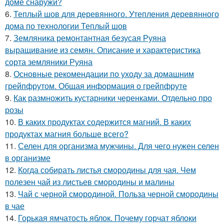
доме снаружи?
6.
Теплый шов для деревянного. Утепления деревянного
дома по технологии Теплый шов
7.
Земляника ремонтантная безусая Руяна
выращивание из семян. Описание и характеристика
сорта земляники Руяна
8.
Основные рекомендации по уходу за домашним
грейпфрутом. Общая информация о грейпфруте
9.
Как размножить кустарники черенками. Отдельно про
розы
10.
В каких продуктах содержится магний. В каких
продуктах магния больше всего?
11.
Селен для организма мужчины. Для чего нужен селен
в организме
12.
Когда собирать листья смородины для чая. Чем
полезен чай из листьев смородины и малины
13.
Чай с черной смородиной. Польза черной смородины
в чае
14.
Горькая ямчатость яблок. Почему горчат яблоки