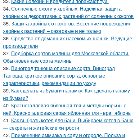
33.
Какие болезни и вредители поражают туи.
34.
Солнечные ожоги у хвойных. Надёжная защита
хвойных и декоративных растений от солнечных ожогов
35.
Защита хвойных от ожогов. Весенние повреждения
хвойных растений – ожоговые и не только
36.
Средства от домашних насекомых шашки. Ведущие
производители
37.
Подборка сортов малины для Московской области.
Обыкновенные сорта малины
38.
Виноград танюша описание сорта. Виноград
Танюша: краткое описание сорта, основные
характеристики, рекомендации по уходу
39.
Как сделать из бумаги панамку. Как сделать панаму
из бумаги?
40.
Красногалловая яблонная тля и методы борьбы с
ней. Красногалловая серая яблонная тля - враг яблонь
41.
Как выбрать котел для бани. Выбираем котел в баню
— секреты и житейские хитрости
42.
Применение аммиака в саду и огороде. Польза и