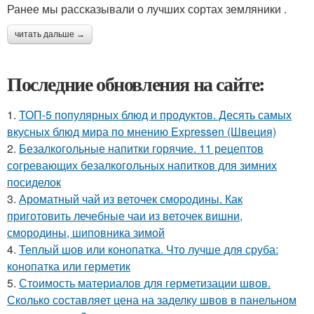
Ранее мы рассказывали о лучших сортах земляники .
читать дальше →
Последние обновления на сайте:
1.
ТОП-5 популярных блюд и продуктов. Десять самых
вкусных блюд мира по мнению Expressen (Швеция)
2.
Безалкогольные напитки горячие. 11 рецептов
согревающих безалкогольных напитков для зимних
посиделок
3.
Ароматный чай из веточек смородины. Как
приготовить лечебные чаи из веточек вишни,
смородины, шиповника зимой
4.
Теплый шов или конопатка. Что лучше для сруба:
конопатка или герметик
5.
Стоимость материалов для герметизации швов.
Сколько составляет цена на заделку швов в панельном