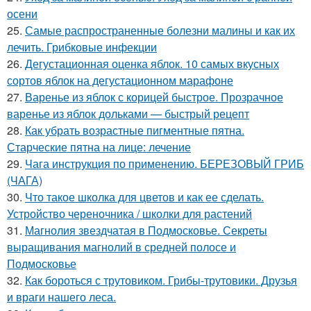
осени
25.
Самые распространенные болезни малины и как их
лечить. Грибковые инфекции
26.
Дегустационная оценка яблок. 10 самых вкусных
сортов яблок на дегустационном марафоне
27.
Варенье из яблок с корицей быстрое. Прозрачное
варенье из яблок дольками — быстрый рецепт
28.
Как убрать возрастные пигментные пятна.
Старческие пятна на лице: лечение
29.
Чага инструкция по применению. БЕРЕЗОВЫЙ ГРИБ
(ЧАГА)
30.
Что такое школка для цветов и как ее сделать.
Устройство череночника / школки для растений
31.
Магнолия звездчатая в Подмосковье. Секреты
выращивания магнолий в средней полосе и
Подмосковье
32.
Как бороться с трутовиком. Грибы-трутовики. Друзья
и враги нашего леса.