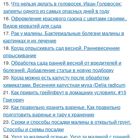
15.
Что нельзя делать в головосек. Иван Головосек:
запреты одного из самых опасных дней в году
16.
Оформление красивого газона с цветами своими..
Видов кроватей для сада
17.
Рак у малины. Бактериальные болезни малины в
картинках и их лечение
18.
Когда опрыскивать сад весной. Ранневесенние
опрыскивание
19.
Обработка сада ранней весной от вредителей и
болезней. Добавление статьи в новую подборку
20.
Когда можно есть капусту после обработки
химикатами. Весенняя капустная муха (Delia radicum
21.
Как привить грейпфрут в домашних условиях. #15
Григорич
22.
Как правильно хранить варенье. Как правильно
подготовить варенье и тару к хранению
23.
Сроки и способы посадки малины в открытый грунт.
Способы и схемы посадки
24.
Уход за малиной осенью. Уход за малиной с ранней