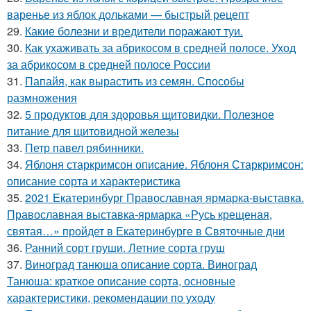
варенье из яблок дольками — быстрый рецепт
29.
Какие болезни и вредители поражают туи.
30.
Как ухаживать за абрикосом в средней полосе. Уход
за абрикосом в средней полосе России
31.
Папайя, как вырастить из семян. Способы
размножения
32.
5 продуктов для здоровья щитовидки. Полезное
питание для щитовидной железы
33.
Петр павел рябинники.
34.
Яблоня старкримсон описание. Яблоня Старкримсон:
описание сорта и характеристика
35.
2021 Екатеринбург Православная ярмарка-выставка.
Православная выставка-ярмарка «Русь крещеная,
святая…» пройдет в Екатеринбурге в Святочные дни
36.
Ранний сорт груши. Летние сорта груш
37.
Виноград танюша описание сорта. Виноград
Танюша: краткое описание сорта, основные
характеристики, рекомендации по уходу