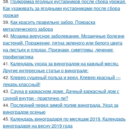
38.
Подкормка ягодных кустарников после сбора урожая.
Как ухаживать за ягодными кустарниками после сбора
урожая
39.
Как красить правильно забор. Покраска
металлического забора
40.
Мозаика вирусное заболевание. Мозаичные болезни
растений. Поражение, пятна зеленого или белого цвета
на листьях и плодах. Признаки, симптомы, лечение,
профилактика
41.
Календарь ухода за виноградом на каждый месяц.
Другие интересные статьи о винограде:
42.
Клевер сушеный польза и вред. Клевер красный —
лекарь классный!
43.
Сауна в каркасном доме. Дачный каркасный дом с
сауной внутри - практично ли?
44.
Последний перед зимой полив винограда. Уход за
виноградом осенью
45.
Календарь виноградаря по месяцам 2019. Календарь
виноградаря на весну 2019 года