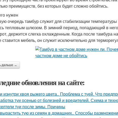
лько преимуществ, без которых будет сложно обойтись.
его нужен
вую очередь тамбур служит для стабилизации температур
сь тепловым шлюзом. В зимний период, попадающий в него в
рот, держится слегка охлажденным. Когда после тамбура на
е ставится мебель, он служит исключительно для терморегу
ь дальше →
ледние обновления на сайте:
уи изнутри хвоя рыжего цвета.. Проблема с туей. Что предп
аботка туи осенью от болезней и вредителей. Схема и техн
елтели туи после зимы. Причины
 вырастить тую из семян в домашних.. Способы размножен