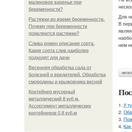
малиновое варенье при
неско
беременности?
Для ч
Растяжки во время беременности.
В пер
Почему при беременности
являя
появляются растяжки?
наобо
Слива ромен описание сорта.
нем н
Какие сорта слив наиболее
подходят для дачи
Весенняя обработка сада от
читат
болезней и вредителей. Обработка
смородины и крыжовника весной
Пос
Контейнер мусорный
металлический 8 куб м.
1.
У т
Ассортимент металлических
2.
Обр
контейнеров 0,8 куб.м
3.
Пож
4.
Как