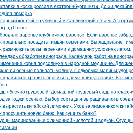
ставки в коске россия в екатеринбурге 2019. До 30 декабр
одняя ярмарка
сорный контейнер уличный металлический объем. Ассорти
оград Плюс»
бродило варенье клубничное варенье. Если варенье заброд
к правильно посадить тимьян семенами. Выращивание тим
к размножить розы черенками в домашних условиях летом.
лендарь обработки винограда. Календарь работ на виноград
именение корня подсолнуха в народной медицине. Для жен
жно ли осенью поливать малину. Подкормка малины удобр
к правильно хранить персики в домашних условиях. Как мож
бов
др яблочно грушевый. Домашний грушевый сидр по класси
од за годжи осенью. Выбор сорта для выращивания в сред
к вырастить китайский лимонник. Уход за лимонником китай
к просушить новую баню. Как сушить баню?
урцы маринованные с лимонной кислотой и водкой. Огурцы,
лизации