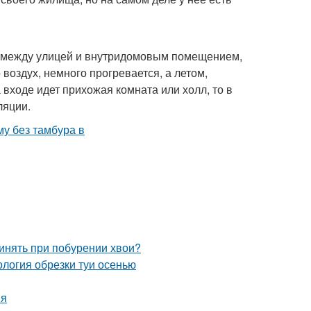
ы между улицей и внутридомовым помещением,
оздух, немного прогревается, а летом,
 входе идет прихожая комната или холл, то в
ляции.
ринять при побурении хвои?
ология обрезки туи осенью
ия