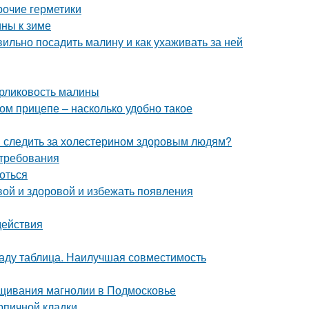
рочие герметики
ины к зиме
ильно посадить малину и как ухаживать за ней
арликовость малины
ом прицепе – насколько удобно такое
и следить за холестерином здоровым людям?
 требования
роться
вой и здоровой и избежать появления
действия
саду таблица. Наилучшая совместимость
щивания магнолии в Подмосковье
рпичной кладки