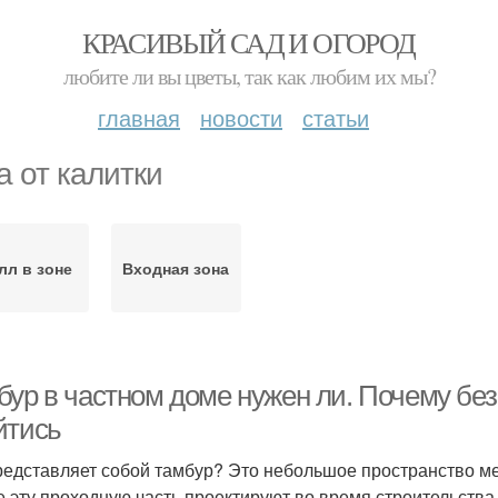
КРАСИВЫЙ САД И ОГОРОД
любите ли вы цветы, так как любим их мы?
главная
новости
статьи
а от калитки
лл в зоне
Входная зона
бур в частном доме нужен ли. Почему без
йтись
редставляет собой тамбур? Это небольшое пространство м
е эту проходную часть проектируют во время строительства 