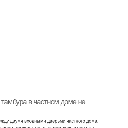
 тамбура в частном доме не
ежду двумя входными дверьми частного дома.
своего жилища, но на самом деле у нее есть