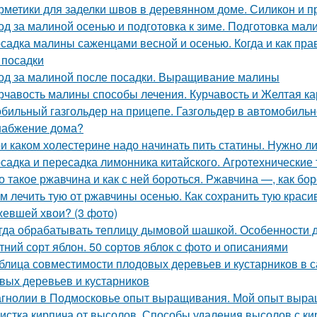
рметики для заделки швов в деревянном доме. Силикон и п
од за малиной осенью и подготовка к зиме. Подготовка мал
садка малины саженцами весной и осенью. Когда и как прав
 посадки
од за малиной после посадки. Выращивание малины
рчавость малины способы лечения. Курчавость и Желтая к
бильный газгольдер на прицепе. Газгольдер в автомобильн
набжение дома?
и каком холестерине надо начинать пить статины. Нужно л
садка и пересадка лимонника китайского. Агротехнические
о такое ржавчина и как с ней бороться. Ржавчина —, как бо
м лечить тую от ржавчины осенью. Как сохранить тую краси
евшей хвои? (3 фото)
гда обрабатывать теплицу дымовой шашкой. Особенности 
тний сорт яблон. 50 сортов яблок с фото и описаниями
блица совместимости плодовых деревьев и кустарников в 
вых деревьев и кустарников
гнолии в Подмосковье опыт выращивания. Мой опыт выра
истка кирпича от высолов. Способы удаления высолов с ки