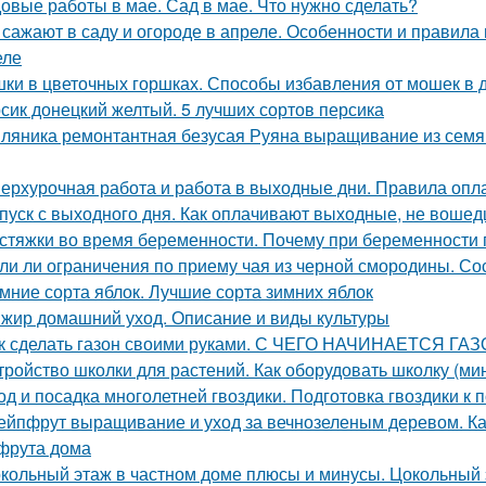
овые работы в мае. Сад в мае. Что нужно сделать?
 сажают в саду и огороде в апреле. Особенности и правила
еле
ки в цветочных горшках. Способы избавления от мошек в
сик донецкий желтый. 5 лучших сортов персика
ляника ремонтантная безусая Руяна выращивание из семян
ерхурочная работа и работа в выходные дни. Правила оп
пуск с выходного дня. Как оплачивают выходные, не вошед
стяжки во время беременности. Почему при беременности
ли ли ограничения по приему чая из черной смородины. Со
мние сорта яблок. Лучшие сорта зимних яблок
жир домашний уход. Описание и виды культуры
к сделать газон своими руками. С ЧЕГО НАЧИНАЕТСЯ ГА
тройство школки для растений. Как оборудовать школку (м
од и посадка многолетней гвоздики. Подготовка гвоздики к п
ейпфрут выращивание и уход за вечнозеленым деревом. К
фрута дома
кольный этаж в частном доме плюсы и минусы. Цокольный 