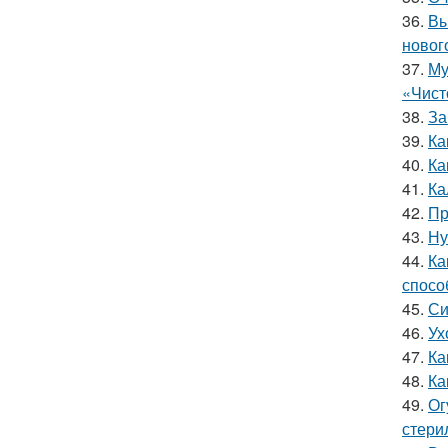
36.
Вы
новог
37.
Му
«Чист
38.
За
39.
Ка
40.
Ка
41.
Ка
42.
Пр
43.
Ну
44.
Ка
спосо
45.
Си
46.
Ух
47.
Ка
48.
Ка
49.
Ог
стери