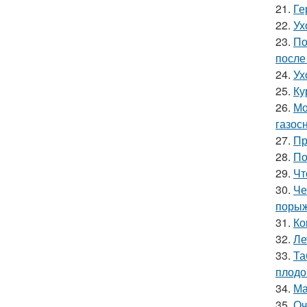
21.
Ге
22.
Ух
23.
По
после
24.
Ух
25.
Ку
26.
Мо
газос
27.
Пр
28.
По
29.
Чт
30.
Че
порыж
31.
Ко
32.
Ле
33.
Та
плодо
34.
Ма
35.
Оч