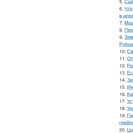
5.
Сад
6.
Что
в апр
7.
Мош
8.
Пер
9.
Зем
Руяна
10.
Св
11.
От
12.
Ра
13.
Ес
14.
Зи
15.
Ин
16.
Ка
17.
Ус
18.
Ух
19.
Гр
грейп
20.
Цо