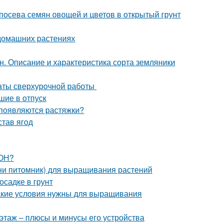
 посева семян овощей и цветов в открытый грунт
 домашних растениях
. Описание и характеристика сорта земляники
латы сверхурочной работы
шие в отпуск
 появляются растяжки?
став ягод
ЗОН?
ини питомник) для выращивания растений
осадке в грунт
акие условия нужны для выращивания
этаж – плюсы и минусы его устройства