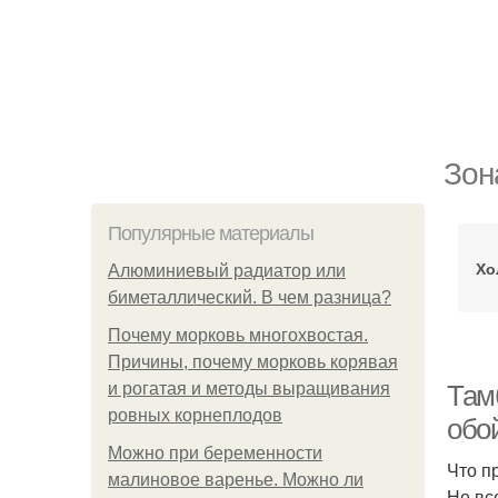
Зон
Популярные материалы
Хо
Алюминиевый радиатор или
биметаллический. В чем разница?
Почему морковь многохвостая.
Причины, почему морковь корявая
и рогатая и методы выращивания
Там
ровных корнеплодов
обо
Можно при беременности
Что п
малиновое варенье. Можно ли
Не вс