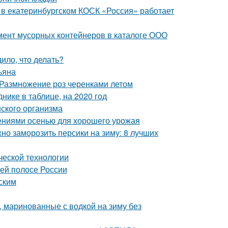
я в екатеринбургском КОСК «Россия» работает
мент мусорных контейнеров в каталоге ООО
ило, что делать?
ьяна
 Размножение роз черенками летом
нике в таблице, на 2020 год
ского организма
ениями осенью для хорошего урожая
но заморозить персики на зиму: 8 лучших
ческой технологии
ней полосе России
ским
 маринованные с водкой на зиму без