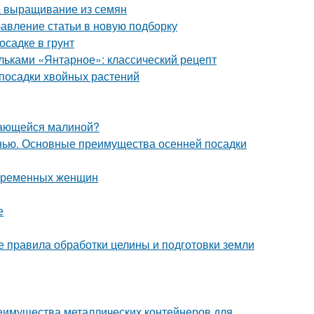
а выращивание из семян
бавление статьи в новую подборку
осадке в грунт
ольками «Янтарное»: классический рецепт
посадки хвойных растений
стающейся малиной?
нью. Основные преимущества осенней посадки
беременных женщин
е
 правила обработки целины и подготовки земли
еимущества металлических контейнеров для