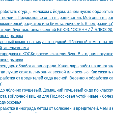
работать огурцы молоком с йодом. Зачем нужно обрабатыв
гнолии в Подмосковье опыт выращивания. Мой опыт выра
юминиевый радиатор или биметаллический. В чем разница
атеринбург выставка осенний БЛЮЗ. "ОСЕННИЙ БЛЮЗ 2019
вка-ярмарка
лочный компот на зиму с гвоздикой. Яблочный компот на з
й, апельсинами
спродажа в КОСКе россия екатеринбург. Выгодная покупка
вка-ярмарка
лендарь обработки винограда. Календарь работ на виноград
гда лучше сажать лимонник весной или осенью. Как сажать
работка от вредителей сада весной. Весенняя обработка
в)
др яблочно грушевый. Домашний грушевый сидр по класси
рта войлочной вишни для Подмосковья устойчивые к болезн
одмосковья
работка винограда летом от болезней и вредителей. Чем и 