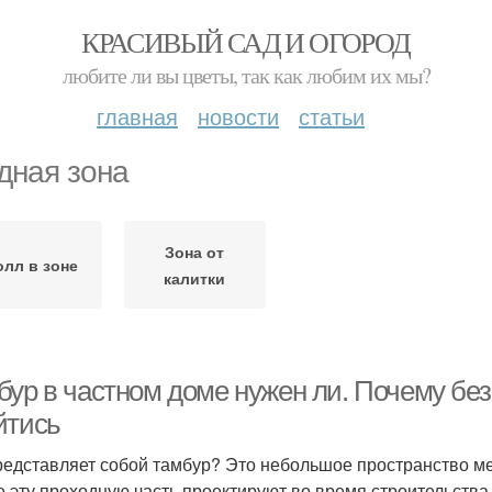
КРАСИВЫЙ САД И ОГОРОД
любите ли вы цветы, так как любим их мы?
главная
новости
статьи
дная зона
Зона от
олл в зоне
калитки
бур в частном доме нужен ли. Почему без
йтись
редставляет собой тамбур? Это небольшое пространство м
е эту проходную часть проектируют во время строительства 