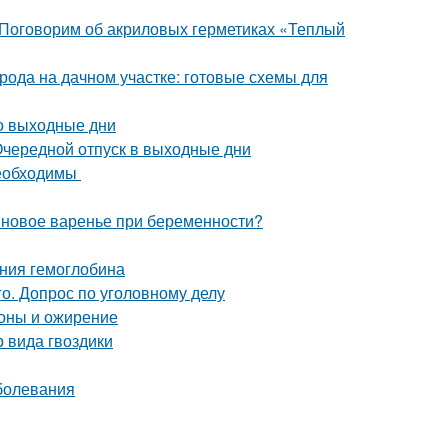
 Поговорим об акриловых герметиках «Теплый
рода на дачном участке: готовые схемы для
о выходные дни
 Очередной отпуск в выходные дни
необходимы
новое варенье при беременности?
ения гемоглобина
о. Допрос по уголовному делу
оны и ожирение
 вида гвоздики
болевания