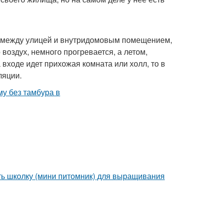
ы между улицей и внутридомовым помещением,
оздух, немного прогревается, а летом,
 входе идет прихожая комната или холл, то в
ляции.
ать школку (мини питомник) для выращивания