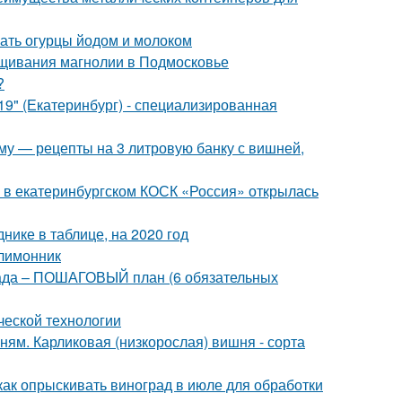
ать огурцы йодом и молоком
щивания магнолии в Подмосковье
?
" (Екатеринбург) - специализированная
иму — рецепты на 3 литровую банку с вишней,
: в екатеринбургском КОСК «Россия» открылась
нике в таблице, на 2020 год
 лимонник
 сада – ПОШАГОВЫЙ план (6 обязательных
ческой технологии
ям. Карликовая (низкорослая) вишня - сорта
как опрыскивать виноград в июле для обработки