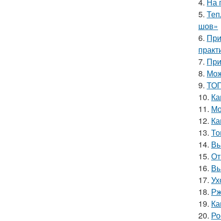
4.
На 
5.
Теп
шов»
6.
При
практ
7.
При
8.
Мож
9.
ТОП
10.
Ка
11.
Мо
12.
Ка
13.
То
14.
Вы
15.
От
16.
Вы
17.
Ух
18.
Рж
19.
Ка
20.
Ро