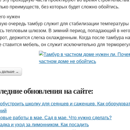
лько преимуществ, без которых будет сложно обойтись.
его нужен
вую очередь тамбур служит для стабилизации температур
сь тепловым шлюзом. В зимний период, попадающий в него в
рот, держится слегка охлажденным. Когда после тамбура на
е ставится мебель, он служит исключительно для терморегу
ь дальше →
ледние обновления на сайте:
 обустроить школку для сеянцев и саженцев. Как оборудов
ний
овые работы в мае. Сад в мае. Что нужно сделать?
адка и уход за лимонником. Как посадить