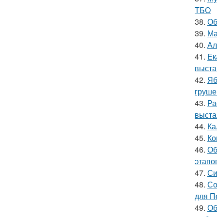
ТБО
38.
Об
39.
Ма
40.
Ал
41.
Ек
выста
42.
Яб
груше
43.
Ра
выста
44.
Ка
45.
Ко
46.
Об
этапо
47.
Си
48.
Со
для П
49.
Об