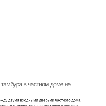
 тамбура в частном доме не
ежду двумя входными дверьми частного дома.
своего жилища, но на самом деле у нее есть