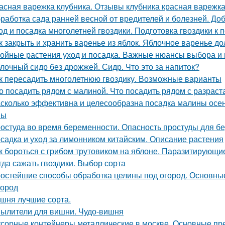
асная варежка клубника. Отзывы клубника красная варежк
работка сада ранней весной от вредителей и болезней. До
од и посадка многолетней гвоздики. Подготовка гвоздики к п
к закрыть и хранить варенье из яблок. Яблочное варенье д
ойные растения уход и посадка. Важные нюансы выбора и 
лочный сидр без дрожжей. Сидр. Что это за напиток?
к пересадить многолетнюю гвоздику. Возможные варианты
о посадить рядом с малиной. Что посадить рядом с разра
сколько эффективна и целесообразна посадка малины осе
ны
остуда во время беременности. Опасность простуды для 
садка и уход за лимонником китайским. Описание растения
к бороться с грибом трутовиком на яблоне. Паразитирующи
гда сажать гвоздики. Выбор сорта
остейшие способы обработка целины под огород. Основные
город
шня лучшие сорта.
ылители для вишни. Чудо-вишня
сорные контейнеры металлические в москве. Основные пр