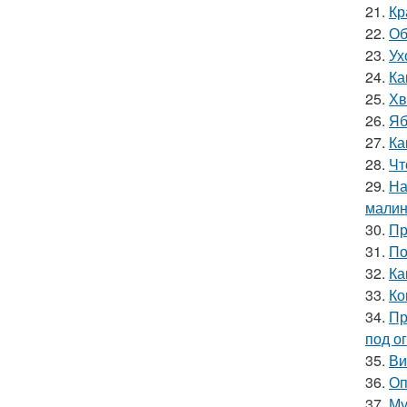
21.
Кр
22.
Об
23.
Ух
24.
Ка
25.
Хв
26.
Яб
27.
Ка
28.
Чт
29.
На
мали
30.
Пр
31.
По
32.
Ка
33.
Ко
34.
Пр
под о
35.
Ви
36.
Оп
37.
Му