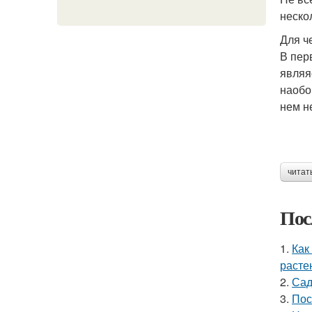
неско
Для ч
В пер
являя
наобо
нем н
читат
Пос
1.
Как
расте
2.
Сад
3.
Пос