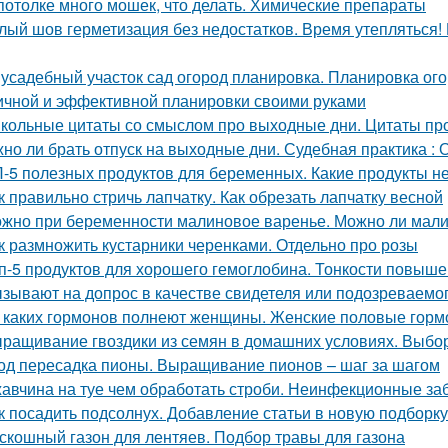
потолке много мошек, что делать. Химические препараты
лый шов герметизация без недостатков. Время утепляться!
усадебный участок сад огород планировка. Планировка ого
ичной и эффективной планировки своими руками
кольные цитаты со смыслом про выходные дни. Цитаты пр
но ли брать отпуск на выходные дни. Судебная практика :
-5 полезных продуктов для беременных. Какие продукты 
к правильно стричь лапчатку. Как обрезать лапчатку весной
жно при беременности малиновое варенье. Можно ли мали
к размножить кустарники черенками. Отдельно про розы
п-5 продуктов для хорошего гемоглобина. Тонкости повыш
зывают на допрос в качестве свидетеля или подозреваемог
 каких гормонов полнеют женщины. Женские половые горм
ращивание гвоздики из семян в домашних условиях. Выбор
од пересадка пионы. Выращивание пионов – шаг за шагом
авчина на туе чем обработать строби. Неинфекционные за
к посадить подсолнух. Добавление статьи в новую подборку
скошный газон для лентяев. Подбор травы для газона