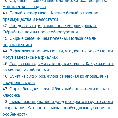
40.
Садовые гвоздики многолетние. Описание цветка
многолетняя гвоздика
41.
Белый клевер газон. Клевер белый в газонах -
преимущества и недостатки
42.
Что делать с грядками после уборки урожая.
Обработка почвы после сбора урожая
43.
Сырые семечки чем полезны. Польза семян
подсолнечника
44.
В фиалках завелись мошки, что делать. Какие мошки
могут завестись на фиалках
45.
Уход за молодыми саженцами яблонь. Как ухаживать
за молодыми яблонями
46.
Букет из сухих роз. Флористическая композиция из
засушенных роз
47.
Сорт яблок для сока. Яблочный сок — неизменная
классика
48.
Тыква выращивание и уход в открытом грунте сроки
созревания. Как растет тыква: необходимые условия и
особенности