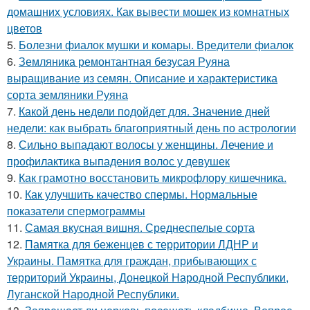
домашних условиях. Как вывести мошек из комнатных
цветов
5.
Болезни фиалок мушки и комары. Вредители фиалок
6.
Земляника ремонтантная безусая Руяна
выращивание из семян. Описание и характеристика
сорта земляники Руяна
7.
Какой день недели подойдет для. Значение дней
недели: как выбрать благоприятный день по астрологии
8.
Сильно выпадают волосы у женщины. Лечение и
профилактика выпадения волос у девушек
9.
Как грамотно восстановить микрофлору кишечника.
10.
Как улучшить качество спермы. Нормальные
показатели спермограммы
11.
Самая вкусная вишня. Среднеспелые сорта
12.
Памятка для беженцев с территории ЛДНР и
Украины. Памятка для граждан, прибывающих с
территорий Украины, Донецкой Народной Республики,
Луганской Народной Республики.