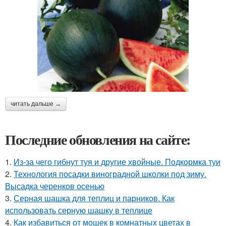
читать дальше →
Последние обновления на сайте:
1.
Из-за чего гибнут туя и другие хвойные. Подкормка туи
2.
Технология посадки виноградной школки под зиму.
Высадка черенков осенью
3.
Серная шашка для теплиц и парников. Как
использовать серную шашку в теплице
4.
Как избавиться от мошек в комнатных цветах в