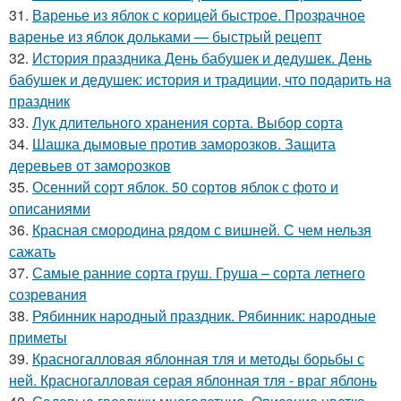
31.
Варенье из яблок с корицей быстрое. Прозрачное
варенье из яблок дольками — быстрый рецепт
32.
История праздника День бабушек и дедушек. День
бабушек и дедушек: история и традиции, что подарить на
праздник
33.
Лук длительного хранения сорта. Выбор сорта
34.
Шашка дымовые против заморозков. Защита
деревьев от заморозков
35.
Осенний сорт яблок. 50 сортов яблок с фото и
описаниями
36.
Красная смородина рядом с вишней. С чем нельзя
сажать
37.
Самые ранние сорта груш. Груша – сорта летнего
созревания
38.
Рябинник народный праздник. Рябинник: народные
приметы
39.
Красногалловая яблонная тля и методы борьбы с
ней. Красногалловая серая яблонная тля - враг яблонь