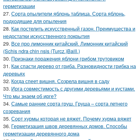
герметизации
27.
Сорта опылители яблонь таблица. Сорта яблонь,
подходящие для опыления
28.
Как постелить искусственный газон. Преимущества и
недостатки искусственного покрытия
29.
Все про лимонник китайский. Лимонник китайский
(Schis ndra chin nsis (Turcz.)Baill.)
30.
Признаки поражения яблони грибом трутовиком
31.
Как спасти дерево от гриба. Разновидности грибка на
деревьях
32.
Когда спеет вишня. Созрела вишня в саду
33.
Ирга совместимость с другими деревьями и кустами.
Что мы знаем об ирге?
34.
Самые ранние сорта груш. Груша – сорта летнего
созревания
35.
Сорт хурмы которая не вяжет. Почему хурма вяжет
36.
Герметизация швов деревянных домов. Способы
герметизации деревянного дома