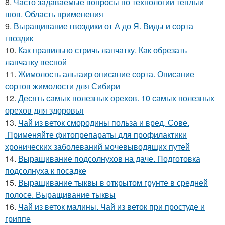
8.
Часто задаваемые вопросы по технологии теплый
шов. Область применения
9.
Выращивание гвоздики от А до Я. Виды и сорта
гвоздик
10.
Как правильно стричь лапчатку. Как обрезать
лапчатку весной
11.
Жимолость альтаир описание сорта. Описание
сортов жимолости для Сибири
12.
Десять самых полезных орехов. 10 самых полезных
орехов для здоровья
13.
Чай из веток смородины польза и вред. Сове.
Применяйте фитопрепараты для профилактики
хронических заболеваний мочевыводящих путей
14.
Выращивание подсолнухов на даче. Подготовка
подсолнуха к посадке
15.
Выращивание тыквы в открытом грунте в средней
полосе. Выращивание тыквы
16.
Чай из веток малины. Чай из веток при простуде и
гриппе