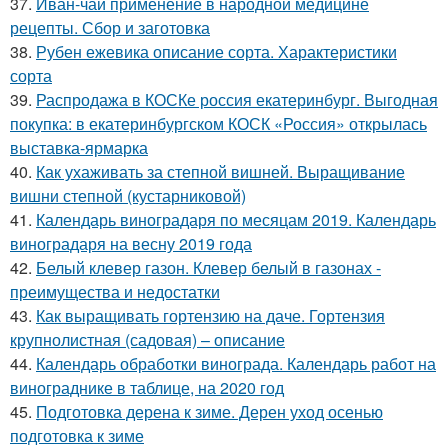
37.
Иван-чай применение в народной медицине
рецепты. Сбор и заготовка
38.
Рубен ежевика описание сорта. Характеристики
сорта
39.
Распродажа в КОСКе россия екатеринбург. Выгодная
покупка: в екатеринбургском КОСК «Россия» открылась
выставка-ярмарка
40.
Как ухаживать за степной вишней. Выращивание
вишни степной (кустарниковой)
41.
Календарь виноградаря по месяцам 2019. Календарь
виноградаря на весну 2019 года
42.
Белый клевер газон. Клевер белый в газонах -
преимущества и недостатки
43.
Как выращивать гортензию на даче. Гортензия
крупнолистная (садовая) – описание
44.
Календарь обработки винограда. Календарь работ на
винограднике в таблице, на 2020 год
45.
Подготовка дерена к зиме. Дерен уход осенью
подготовка к зиме