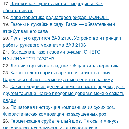
17.
Зачем и как сушить листья смородины. Как
обрабатывать
18.
Характеристика радиаторов рифар. MONOLIT
19.
Газоны и лужайки в саду. Газон — обязательный
атрибут вашего сада
20.
Руль туго крутится ВАЗ 2106. Устройство и принцип
работы рулевого механизма ВАЗ 2106
21.
Как сделать газон своими руками. С ЧЕГО
НАЧИНАЕТСЯ ГАЗОН?
22.
Летний сорт яблок сладкие. Общая характеристика
23.
Как и сколько варить варенье из яблок на зиму.
Варенье из яблок: самые вкусные рецепты на зиму
24.
Какие плодовые деревья нельзя сажать рядом друг с
другом таблица. Какие плодовые деревья можно сажать
рядом
25.
Пошаговая инструкция композиция из сухих роз.
Флористическая композиция из засушенных роз
26.
Герметизация сруба теплый шов. Плюсы и минусы
материалов, используемых для конопатки и