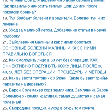
Как правильно наносить теплый шов: до или после
покраски бревна?
19.
Туя брабант болезни и вредители. Болезни туи и их
лечение
20.
Уход за малиной летом. Добавление статьи в новую
подборку
21.
Заболевания малины и как с ними бороться.
ОСНОВНЫЕ БОЛЕЗНИ МАЛИНЫ И КАК С НИМИ
ПРАВИЛЬНО БОРОТЬСЯ
22.
Как омолодить лицо в 50 лет без операции. КАК
ЭФФЕКТИВНО ПОДТЯНУТЬ КОЖУ ЛИЦА ПОСЛЕ 30,
40, 50 ЛЕТ БЕЗ ОПЕРАЦИИ: ПРОЦЕДУРЫ И МЕТОДЫ
23.
Как вывести трутовик с яблони. Какие бывают грибы-
паразиты на деревьях?
24.
Барон Солемахер сорт земляники. Земляника Барон
Солемахер - самая красивая, самая душистая и самая
полезная!
25.
Смородина посадка и уход в открытом грунте.