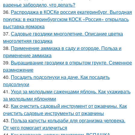
варенье забродило, что делать?
36.
Распродажа в КОСКе россия екатеринбург. Выгодная
покупка: в екатеринбургском КОСК «Россия» открылась
выставка-ярмарка
37.
Садовые гвоздики многолетние. Описание цветка
многолетняя гвоздика
38.
Применение аммиака в саду и огороде. Польза и
применение аммиака
39.
Выращивание гвоздики в открытом грунте. Семенное
размножение
40.
Посадить подсолнухи на даче. Как посадить
подсолнухи
41.
Уход за молодыми саженцами яблонь. Как ухаживать
за молодыми яблонями
42.
Как очистить садовый инструмент от ржавчины. Как
очистить садовые инструменты от ржавчины
43.
Польза капусты кольраби для организма человека.
От чего помогает излечиться
44.
Как распахать целину трактором. ВСПАШКА