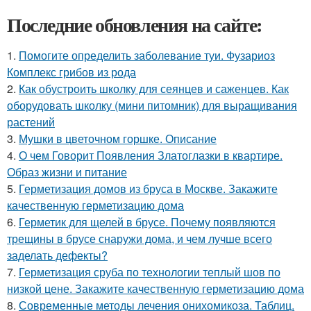
Последние обновления на сайте:
1.
Помогите определить заболевание туи. Фузариоз
Комплекс грибов из рода
2.
Как обустроить школку для сеянцев и саженцев. Как
оборудовать школку (мини питомник) для выращивания
растений
3.
Мушки в цветочном горшке. Описание
4.
О чем Говорит Появления Златоглазки в квартире.
Образ жизни и питание
5.
Герметизация домов из бруса в Москве. Закажите
качественную герметизацию дома
6.
Герметик для щелей в брусе. Почему появляются
трещины в брусе снаружи дома, и чем лучше всего
заделать дефекты?
7.
Герметизация сруба по технологии теплый шов по
низкой цене. Закажите качественную герметизацию дома
8.
Современные методы лечения онихомикоза. Таблиц.