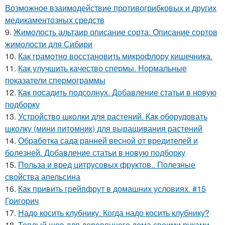
Возможное взаимодействие противогрибковых и других
медикаментозных средств
9.
Жимолость альтаир описание сорта. Описание сортов
жимолости для Сибири
10.
Как грамотно восстановить микрофлору кишечника.
11.
Как улучшить качество спермы. Нормальные
показатели спермограммы
12.
Как посадить подсолнух. Добавление статьи в новую
подборку
13.
Устройство школки для растений. Как оборудовать
школку (мини питомник) для выращивания растений
14.
Обработка сада ранней весной от вредителей и
болезней. Добавление статьи в новую подборку
15.
Польза и вред цитрусовых фруктов.. Полезные
свойства апельсина
16.
Как привить грейпфрут в домашних условиях. #15
Григорич
17.
Надо косить клубнику. Когда надо косить клубнику?
18.
Теплый шов для деревянного дома своими руками.