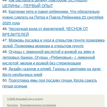
ЦЕЛИНЫ – ПЕРВЫЙ ОПЫТ
45.
Картинки петр и павел рябинники. Что обязательно
нужно сделать на Петра и Павла Рябинника 23 сентября
2020 года
46.
Чесночная вода от вредителей. ЧЕСНОК ОТ
ВРЕДИТЕЛЕЙ
47.
Морковь посадка и уход в открытом грунте подкормка
золой. Подкормка моркови в открытом грунте
48.
Огурцы с лимонной кислотой и водкой на зиму в
литровых банках. Огурцы «Рябиновые» с лимонной
кислотой, медом и водкой без стерилизации
49.
Дизайн газонов и клумб. Газоны и цветники на даче:
фото необычных идей
50.
Подготовка ямы под посадку груши. Когда сажать
груши осенью
© 2026 Красивый сад и огород
Контакты
Пользовательское соглашение