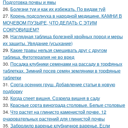
Подготовка почвы и ямы
26.
Болезни туи и как их избежать. По видам туй
27.
Корень подсолнуха в народной медицине. КАМНИ В
МОЧЕВОМ ПУЗЫРЕ, ЧТО ДЕЛАТЬ С ЭТИМ
СОКРОВИЩЕМ?
28.
Наглядная таблица болезней хвойных пород и меры
их защиты. Увядание (усыхание)
29.
Какие травы нельзя смешивать друг с другом
таблица. Фитотерапия не во вред
30.
Посадка клубники семенами на рассаду в торфяных
таблетках. Зимний посев семян земляники в торфяные
таблетки
31.
Сорта осенних груш. Добавление статьи в новую
подборку
32.
Когда спеет вишня. Созрела вишня в саду
33.
Красные сорта винограда столовые. Белые столовые
34.
Что растет на глинисто каменистой почве. 12
очаровательных растений для глинистой почвы
35.
Забродило варенье клубничное варенье. Если