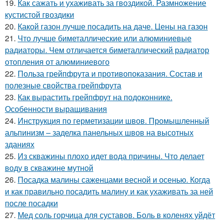
19.
Как сажать и ухаживать за гвоздикой. Размножение
кустистой гвоздики
20.
Какой газон лучше посадить на даче. Цены на газон
21.
Что лучше биметаллические или алюминиевые
радиаторы. Чем отличается биметаллический радиатор
отопления от алюминиевого
22.
Польза грейпфрута и противопоказания. Состав и
полезные свойства грейпфрута
23.
Как вырастить грейпфрут на подоконнике.
Особенности выращивания
24.
Инструкция по герметизации швов. Промышленный
альпинизм – заделка панельных швов на высотных
зданиях
25.
Из скважины плохо идет вода причины. Что делает
воду в скважине мутной
26.
Посадка малины саженцами весной и осенью. Когда
и как правильно посадить малину и как ухаживать за ней
после посадки
27.
Мед соль горчица для суставов. Боль в коленях уйдёт