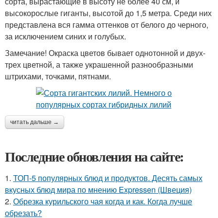
сорта, вырастающие в высоту не более 40 см, и
высокорослые гиганты, высотой до 1,5 метра. Среди них
представлена вся гамма оттенков от белого до черного,
за исключением синих и голубых.
Замечание! Окраска цветов бывает однотонной и двух-
трех цветной, а также украшенной разнообразными
штрихами, точками, пятнами.
читать дальше →
Последние обновления на сайте:
1.
ТОП-5 популярных блюд и продуктов. Десять самых
вкусных блюд мира по мнению Expressen (Швеция)
2.
Обрезка курильского чая когда и как. Когда лучше
обрезать?