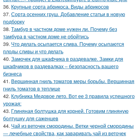
36.
Крупные сорта абрикоса. Виды абрикосов
37.
Сорта осенних груш. Добавление статьи в новую
подборку
38.
Тамбур в частном доме нужен ли. Почему без
тамбура в частном доме не обойтись
39.
Что делать осыпается слива. Почему осыпаются
плоды сливы и что делать
40.
Замочек для шкафчика в раздевалке. Замки для
шкафчиков в раздевалках – безопасность вашего
бизнеса
41.
Вершинная гниль томатов меры борьбы. Вершинная
гниль томатов в теплице
42.
Клубника Медовое лето. Вот ее 3 правила успешного
урожая:
43.
Глиняная болтушка для корней. Готовим глиняную
болтушку для саженцев
44.
Чай из веточек смородины. Ветки черной смородины
— лечебные свойства, как заваривать чай из веточек