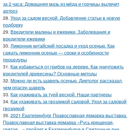
за 2 часа: Домашняя мазь из мёда и горчицы вылечит
артроз
28.
Уход за садом весной. Добавление статьи в новую
подборку
29.
Вредители малины и ежевики. Заболевания и
вредители ежевики
30.
Лимонник китайский посадка и уход осенью. Как
сажать лимонник осенью — сроки и особенности
процедуры
31.
Как избавиться от грибов на дереве. Как уничтожить
вредителей древесины? Основные методы
32.
Можно ли есть щавель осенью. Диетолог рассказал,
чем опасен щавель
33.
Как ухаживать за туей весной. Наши партнеры
34.
Как ухаживать за гвоздикой садовой. Уход за садовой
гвоздикой
35.
2021 Екатеринбург Православная ярмарка-выставка.
Православная выставка-ярмарка «Русь крещеная,
святая…» пройдет в Екатеринбурге в Святочные дни