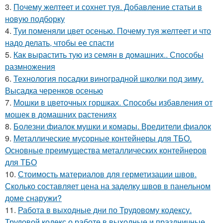
3.
Почему желтеет и сохнет туя. Добавление статьи в
новую подборку
4.
Туи поменяли цвет осенью. Почему туя желтеет и что
надо делать, чтобы ее спасти
5.
Как вырастить тую из семян в домашних.. Способы
размножения
6.
Технология посадки виноградной школки под зиму.
Высадка черенков осенью
7.
Мошки в цветочных горшках. Способы избавления от
мошек в домашних растениях
8.
Болезни фиалок мушки и комары. Вредители фиалок
9.
Металлические мусорные контейнеры для ТБО.
Основные преимущества металлических контейнеров
для ТБО
10.
Стоимость материалов для герметизации швов.
Сколько составляет цена на заделку швов в панельном
доме снаружи?
11.
Работа в выходные дни по Трудовому кодексу.
Трудовой кодекс о работе в выходные и праздничные