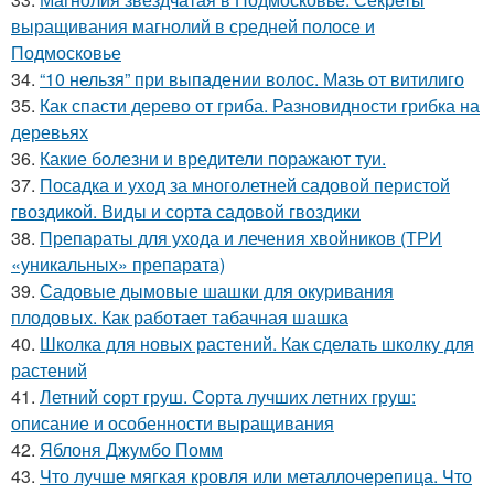
выращивания магнолий в средней полосе и
Подмосковье
34.
“10 нельзя” при выпадении волос. Мазь от витилиго
35.
Как спасти дерево от гриба. Разновидности грибка на
деревьях
36.
Какие болезни и вредители поражают туи.
37.
Посадка и уход за многолетней садовой перистой
гвоздикой. Виды и сорта садовой гвоздики
38.
Препараты для ухода и лечения хвойников (ТРИ
«уникальных» препарата)
39.
Садовые дымовые шашки для окуривания
плодовых. Как работает табачная шашка
40.
Школка для новых растений. Как сделать школку для
растений
41.
Летний сорт груш. Сорта лучших летних груш:
описание и особенности выращивания
42.
Яблоня Джумбо Помм
43.
Что лучше мягкая кровля или металлочерепица. Что