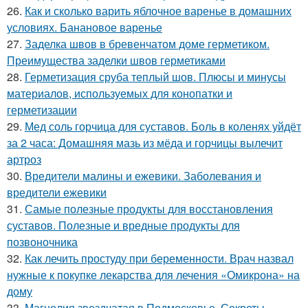
26.
Как и сколько варить яблочное варенье в домашних
условиях. Банановое варенье
27.
Заделка швов в бревенчатом доме герметиком.
Преимущества заделки швов герметиками
28.
Герметизация сруба теплый шов. Плюсы и минусы
материалов, используемых для конопатки и
герметизации
29.
Мед соль горчица для суставов. Боль в коленях уйдёт
за 2 часа: Домашняя мазь из мёда и горчицы вылечит
артроз
30.
Вредители малины и ежевики. Заболевания и
вредители ежевики
31.
Самые полезные продукты для восстановления
суставов. Полезные и вредные продукты для
позвоночника
32.
Как лечить простуду при беременности. Врач назвал
нужные к покупке лекарства для лечения «Омикрона» на
дому
33.
Магнолия звездчатая в Подмосковье. Секреты