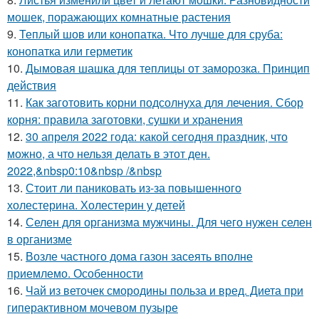
мошек, поражающих комнатные растения
9.
Теплый шов или конопатка. Что лучше для сруба:
конопатка или герметик
10.
Дымовая шашка для теплицы от заморозка. Принцип
действия
11.
Как заготовить корни подсолнуха для лечения. Сбор
корня: правила заготовки, сушки и хранения
12.
30 апреля 2022 года: какой сегодня праздник, что
можно, а что нельзя делать в этот ден.
2022,&nbsp0:10&nbsp /&nbsp
13.
Стоит ли паниковать из-за повышенного
холестерина. Холестерин у детей
14.
Селен для организма мужчины. Для чего нужен селен
в организме
15.
Возле частного дома газон засеять вполне
приемлемо. Особенности
16.
Чай из веточек смородины польза и вред. Диета при
гиперактивном мочевом пузыре