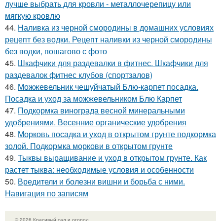
лучше выбрать для кровли - металлочерепицу или
мягкую кровлю
44.
Наливка из черной смородины в домашних условиях
рецепт без водки. Рецепт наливки из черной смородины
без водки, пошагово с фото
45.
Шкафчики для раздевалки в фитнес. Шкафчики для
раздевалок фитнес клубов (спортзалов)
46.
Можжевельник чешуйчатый Блю-карпет посадка.
Посадка и уход за можжевельником Блю Карпет
47.
Подкормка винограда весной минеральными
удобрениями. Весенние органические удобрения
48.
Морковь посадка и уход в открытом грунте подкормка
золой. Подкормка моркови в открытом грунте
49.
Тыквы выращивание и уход в открытом грунте. Как
растет тыква: необходимые условия и особенности
50.
Вредители и болезни вишни и борьба с ними.
Навигация по записям
© 2026 Красивый сад и огород