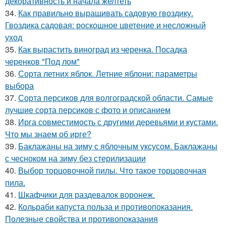
декоративность и начала желтеть
34.
Как правильно выращивать садовую гвоздику.
Гвоздика садовая: роскошное цветение и несложный
уход
35.
Как вырастить виноград из черенка. Посадка
черенков "Под лом"
36.
Сорта летних яблок. Летние яблони: параметры
выбора
37.
Сорта персиков для волгоградской области. Самые
лучшие сорта персиков с фото и описанием
38.
Ирга совместимость с другими деревьями и кустами.
Что мы знаем об ирге?
39.
Баклажаны на зиму с яблочным уксусом. Баклажаны
с чесноком на зиму без стерилизации
40.
Выбор торцовочной пилы. Что такое торцовочная
пила.
41.
Шкафчики для раздевалок воронеж.
42.
Кольраби капуста польза и противопоказания.
Полезные свойства и противопоказания