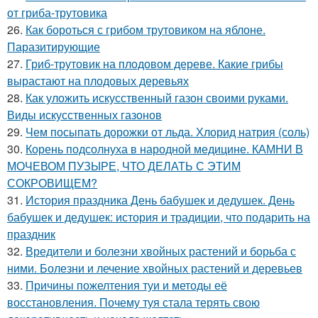
от гриба-трутовика
26.
Как бороться с грибом трутовиком на яблоне.
Паразитирующие
27.
Гриб-трутовик на плодовом дереве. Какие грибы
вырастают на плодовых деревьях
28.
Как уложить искусственный газон своими руками.
Виды искусственных газонов
29.
Чем посыпать дорожки от льда. Хлорид натрия (соль)
30.
Корень подсолнуха в народной медицине. КАМНИ В
МОЧЕВОМ ПУЗЫРЕ, ЧТО ДЕЛАТЬ С ЭТИМ
СОКРОВИЩЕМ?
31.
История праздника День бабушек и дедушек. День
бабушек и дедушек: история и традиции, что подарить на
праздник
32.
Вредители и болезни хвойных растений и борьба с
ними. Болезни и лечение хвойных растений и деревьев
33.
Причины пожелтения туи и методы её
восстановления. Почему туя стала терять свою