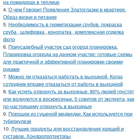
на помидорах в теплице
4.
О чем Говорит Появления Златоглазки в квартире.
Образ жизни и питание
5.
Необходимость в герметизации срубов. покраска
сруба , шлифовка , конопатка , комплексная отделка
фото
6.
Приусадебный участок сад огород планировка.
Планировка огорода на дачном участке: готовые схемы
для практичной и эффективной планировки своими
руками
7.
Можно ли отказаться работать в выходной. Когда
сотрудник вправе отказаться от работы в выходной
8.
Как успеть отдохнуть за выходные. 80% людей грустят
или волнуются в воскресенье. 5 советов от эксперта, как
по-настоящему отдохнуть в выходные
9.
Порошок из сушеной медведки. Как используется при
туберкулезе
10.
Лучшие продукты для восстановления хрящей и
суставов. Хондропротекторы