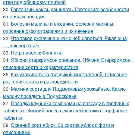
стен под облицовку плиткой
30.
Гортензии, как выращивать. Гортензия: особенности
и порядок посадки
31.
Болезни малины и ежевики. Болезни малины:
описание с фотографиями и их лечение
32.
Что такое ржавчина и как с ней бороться. Ржавчина
—, как бороться
33.
Петр павел рябинники.
34.
Яблоня старкримсон описание. Яблоня Старкримсон:
описание сорта и характеристика
35.
Как ухаживать за гвоздикой многолетней. Описание
растения: сорта и разновидности
36.
Малина сорта для Подмосковья урожайные. Какую
малину посадить в Подмосковье
37.
Посадка клубники семенами на рассаду в торфяных
таблетках. Зимний посев семян земляники в торфяные
таблетки
38.
Осенний сорт яблок. 50 сортов яблок с фото и
описаниями