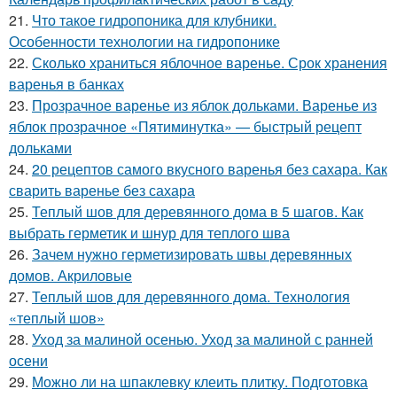
21.
Что такое гидропоника для клубники.
Особенности технологии на гидропонике
22.
Сколько храниться яблочное варенье. Срок хранения
варенья в банках
23.
Прозрачное варенье из яблок дольками. Варенье из
яблок прозрачное «Пятиминутка» — быстрый рецепт
дольками
24.
20 рецептов самого вкусного варенья без сахара. Как
сварить варенье без сахара
25.
Теплый шов для деревянного дома в 5 шагов. Как
выбрать герметик и шнур для теплого шва
26.
Зачем нужно герметизировать швы деревянных
домов. Акриловые
27.
Теплый шов для деревянного дома. Технология
«теплый шов»
28.
Уход за малиной осенью. Уход за малиной с ранней
осени
29.
Можно ли на шпаклевку клеить плитку. Подготовка