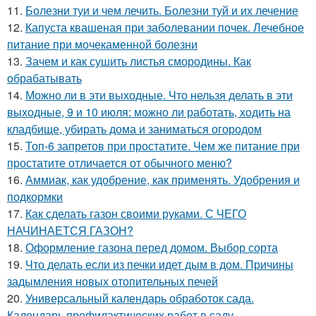
11.
Болезни туи и чем лечить. Болезни туй и их лечение
12.
Капуста квашеная при заболевании почек. Лечебное
питание при мочекаменной болезни
13.
Зачем и как сушить листья смородины. Как
обрабатывать
14.
Можно ли в эти выходные. Что нельзя делать в эти
выходные, 9 и 10 июля: можно ли работать, ходить на
кладбище, убирать дома и заниматься огородом
15.
Топ-6 запретов при простатите. Чем же питание при
простатите отличается от обычного меню?
16.
Аммиак, как удобрение, как применять. Удобрения и
подкормки
17.
Как сделать газон своими руками. С ЧЕГО
НАЧИНАЕТСЯ ГАЗОН?
18.
Оформление газона перед домом. Выбор сорта
19.
Что делать если из печки идет дым в дом. Причины
задымления новых отопительных печей
20.
Универсальный календарь обработок сада.
Календарь профилактических работ в саду