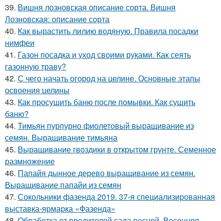
39.
Вишня лозновская описание сорта. Вишня
Лозновская: описание сорта
40.
Как вырастить лилию водяную. Правила посадки
нимфеи
41.
Газон посадка и уход своими руками. Как сеять
газонную траву?
42.
С чего начать огород на целине. Основные этапы
освоения целины
43.
Как просушить баню после помывки. Как сушить
баню?
44.
Тимьян пурпурно фиолетовый выращивание из
семян. Выращивание тимьяна
45.
Выращивание гвоздики в открытом грунте. Семенное
размножение
46.
Папайя дынное дерево выращивание из семян.
Выращивание папайи из семян
47.
Сокольники фазенда 2019. 37-я специализированная
выставка-ярмарка «Фазенда»
48.
Обработка от вредителей сада весной. Весенняя