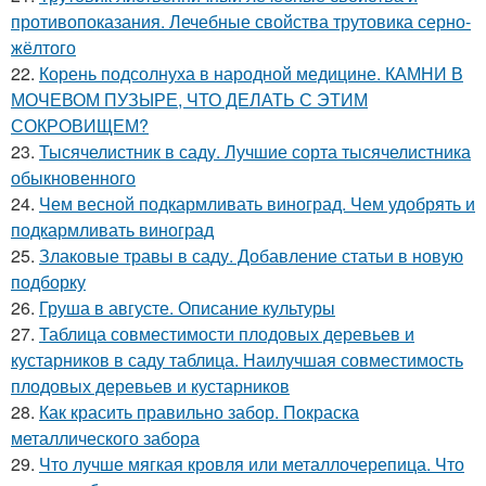
противопоказания. Лечебные свойства трутовика серно-
жёлтого
22.
Корень подсолнуха в народной медицине. КАМНИ В
МОЧЕВОМ ПУЗЫРЕ, ЧТО ДЕЛАТЬ С ЭТИМ
СОКРОВИЩЕМ?
23.
Тысячелистник в саду. Лучшие сорта тысячелистника
обыкновенного
24.
Чем весной подкармливать виноград. Чем удобрять и
подкармливать виноград
25.
Злаковые травы в саду. Добавление статьи в новую
подборку
26.
Груша в августе. Описание культуры
27.
Таблица совместимости плодовых деревьев и
кустарников в саду таблица. Наилучшая совместимость
плодовых деревьев и кустарников
28.
Как красить правильно забор. Покраска
металлического забора
29.
Что лучше мягкая кровля или металлочерепица. Что