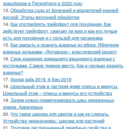
довыборов в Петербурге в 2022 году
13.
Обработка сада от болезней и вредителей ранней
весной. Этапы весенней обработки
14.
Как употреблять грейпфрут для похудения. Как
действует грейпфрут, сжигает ли жир и как его лучше
есть для похудения и с пользой для организма
15.
Как закрыть и хранить варенье из яблок. Яблочное
варенье дольками «Янтарное»: классический рецепт
16.
Срок хранения домашнего вишневого варенья с
косточками. Самое темное место. Как и сколько хранить
варенье?
17.
Spoga gafa 2019. 6 Sep 2019
18.
Цокольный этаж в частном доме плюсы и минусы.
Цокольный этаж – плюсы и минусы его устройства
19.
Зачем нужно герметизировать швы деревянных
домов. Акриловые
20.
Что такое школка для цветов и как ее сделать.
Устройство череночника / школки для растений
21.
Трутовик лиственничный лечебные свойства и