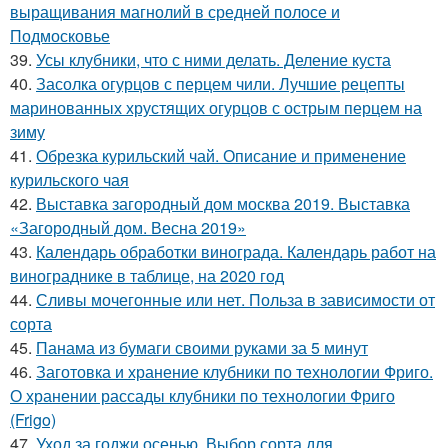
выращивания магнолий в средней полосе и
Подмосковье
39.
Усы клубники, что с ними делать. Деление куста
40.
Засолка огурцов с перцем чили. Лучшие рецепты
маринованных хрустящих огурцов с острым перцем на
зиму
41.
Обрезка курильский чай. Описание и применение
курильского чая
42.
Выставка загородный дом москва 2019. Выставка
«Загородный дом. Весна 2019»
43.
Календарь обработки винограда. Календарь работ на
винограднике в таблице, на 2020 год
44.
Сливы мочегонные или нет. Польза в зависимости от
сорта
45.
Панама из бумаги своими руками за 5 минут
46.
Заготовка и хранение клубники по технологии Фриго.
О хранении рассады клубники по технологии Фриго
(Frigo)
47.
Уход за годжи осенью. Выбор сорта для