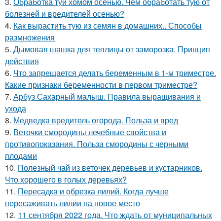
3.
Обработка туй хомом осенью. Чем обработать тую от
болезней и вредителей осенью?
4.
Как вырастить тую из семян в домашних.. Способы
размножения
5.
Дымовая шашка для теплицы от заморозка. Принцип
действия
6.
Что запрещается делать беременным в 1-м триместре.
Какие признаки беременности в первом триместре?
7.
Арбуз Сахарный малыш. Правила выращивания и
ухода
8.
Медведка вредитель огорода. Польза и вред
9.
Веточки смородины лечебные свойства и
противопоказания. Польза смородины с черными
плодами
10.
Полезный чай из веточек деревьев и кустарников.
Что хорошего в голых деревьях?
11.
Пересадка и обрезка лилий. Когда лучше
пересаживать лилии на новое место
12.
11 сентября 2022 года. Что ждать от муниципальных