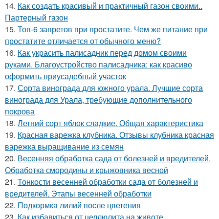
14.
Как создать красивый и практичный газон своими..
Партерный газон
15.
Топ-6 запретов при простатите. Чем же питание при
простатите отличается от обычного меню?
16.
Как украсить палисадник перед домом своими
руками. Благоустройство палисадника: как красиво
оформить приусадебный участок
17.
Сорта винограда для южного урала. Лучшие сорта
винограда для Урала, требующие дополнительного
покрова
18.
Летний сорт яблок сладкие. Общая характеристика
19.
Красная варежка клубника. Отзывы клубника красная
варежка выращивание из семян
20.
Весенняя обработка сада от болезней и вредителей.
Обработка смородины и крыжовника весной
21.
Тонкости весенней обработки сада от болезней и
вредителей. Этапы весенней обработки
22.
Подкормка лилий после цветения
23.
Как избавиться от целлюлита на животе