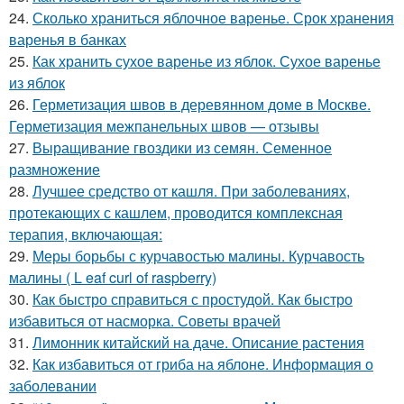
24.
Сколько храниться яблочное варенье. Срок хранения
варенья в банках
25.
Как хранить сухое варенье из яблок. Сухое варенье
из яблок
26.
Герметизация швов в деревянном доме в Москве.
Герметизация межпанельных швов — отзывы
27.
Выращивание гвоздики из семян. Семенное
размножение
28.
Лучшее средство от кашля. При заболеваниях,
протекающих с кашлем, проводится комплексная
терапия, включающая:
29.
Меры борьбы с курчавостью малины. Курчавость
малины ( L eaf curl of raspberry)
30.
Как быстро справиться с простудой. Как быстро
избавиться от насморка. Советы врачей
31.
Лимонник китайский на даче. Описание растения
32.
Как избавиться от гриба на яблоне. Информация о
заболевании