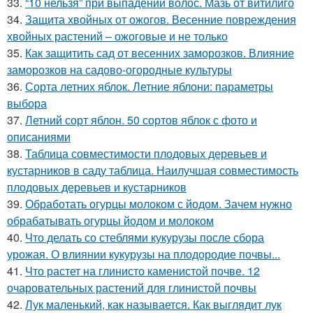
33.
“10 нельзя” при выпадении волос. Мазь от витилиго
34.
Защита хвойных от ожогов. Весенние повреждения
хвойных растений – ожоговые и не только
35.
Как защитить сад от весенних заморозков. Влияние
заморозков на садово-огородные культуры
36.
Сорта летних яблок. Летние яблони: параметры
выбора
37.
Летний сорт яблон. 50 сортов яблок с фото и
описаниями
38.
Таблица совместимости плодовых деревьев и
кустарников в саду таблица. Наилучшая совместимость
плодовых деревьев и кустарников
39.
Обработать огурцы молоком с йодом. Зачем нужно
обрабатывать огурцы йодом и молоком
40.
Что делать со стеблями кукурузы после сбора
урожая. О влиянии кукурузы на плодородие почвы...
41.
Что растет на глинисто каменистой почве. 12
очаровательных растений для глинистой почвы
42.
Лук маленький, как называется. Как выглядит лук