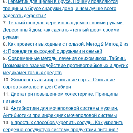
6.
Герметик для щелей в брусе. Почему появляются
трещины в брусе снаружи дома, и чем лучше всего
заделать дефекты?
7.
Теплый шов для деревянных домов своими руками.
Деревянный дом: как сделать «теплый шов» своими
руками
8.
Как провести выходные с пользой. Метод 2 Метод 2 из
4: Проведите выходной с друзьями и семьей
9.
Современные методы лечения онихомикоза. Таблиц.
Возможное взаимодействие противогрибковых и других
медикаментозных средств
10.
Жимолость альтаир описание сорта. Описание
сортов жимолости для Сибири
11.
Диета при повышенном холестерине. Принципы
питания
12.
Антибиотики для мочеполовой системы мужчин.
Антибиотики при инфекциях мочеполовой системы
13.
5 простых способов укрепить сосуды. Как укрепить
сердечно-сосудистую систему продуктами питания?