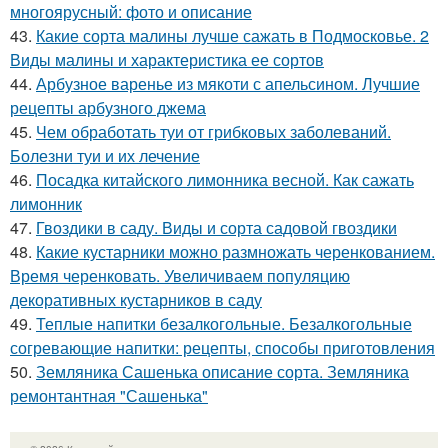
многоярусный: фото и описание
43.
Какие сорта малины лучше сажать в Подмосковье. 2
Виды малины и характеристика ее сортов
44.
Арбузное варенье из мякоти с апельсином. Лучшие
рецепты арбузного джема
45.
Чем обработать туи от грибковых заболеваний.
Болезни туи и их лечение
46.
Посадка китайского лимонника весной. Как сажать
лимонник
47.
Гвоздики в саду. Виды и сорта садовой гвоздики
48.
Какие кустарники можно размножать черенкованием.
Время черенковать. Увеличиваем популяцию
декоративных кустарников в саду
49.
Теплые напитки безалкогольные. Безалкогольные
согревающие напитки: рецепты, способы приготовления
50.
Земляника Сашенька описание сорта. Земляника
ремонтантная "Сашенька"