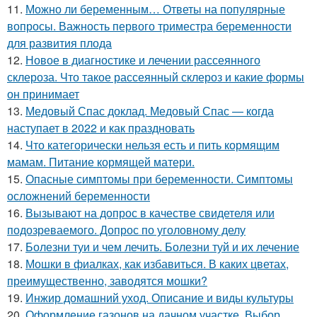
11.
Можно ли беременным… Ответы на популярные
вопросы. Важность первого триместра беременности
для развития плода
12.
Новое в диагностике и лечении рассеянного
склероза. Что такое рассеянный склероз и какие формы
он принимает
13.
Медовый Спас доклад. Медовый Спас — когда
наступает в 2022 и как праздновать
14.
Что категорически нельзя есть и пить кормящим
мамам. Питание кормящей матери.
15.
Опасные симптомы при беременности. Симптомы
осложнений беременности
16.
Вызывают на допрос в качестве свидетеля или
подозреваемого. Допрос по уголовному делу
17.
Болезни туи и чем лечить. Болезни туй и их лечение
18.
Мошки в фиалках, как избавиться. В каких цветах,
преимущественно, заводятся мошки?
19.
Инжир домашний уход. Описание и виды культуры
20.
Оформление газонов на дачном участке. Выбор