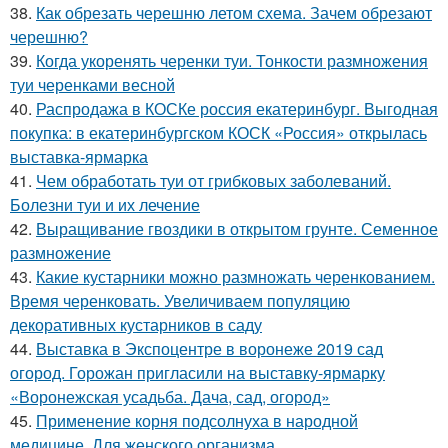
38.
Как обрезать черешню летом схема. Зачем обрезают
черешню?
39.
Когда укоренять черенки туи. Тонкости размножения
туи черенками весной
40.
Распродажа в КОСКе россия екатеринбург. Выгодная
покупка: в екатеринбургском КОСК «Россия» открылась
выставка-ярмарка
41.
Чем обработать туи от грибковых заболеваний.
Болезни туи и их лечение
42.
Выращивание гвоздики в открытом грунте. Семенное
размножение
43.
Какие кустарники можно размножать черенкованием.
Время черенковать. Увеличиваем популяцию
декоративных кустарников в саду
44.
Выставка в Экспоцентре в воронеже 2019 сад
огород. Горожан пригласили на выставку-ярмарку
«Воронежская усадьба. Дача, сад, огород»
45.
Применение корня подсолнуха в народной
медицине. Для женского организма