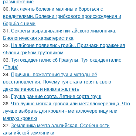
размножение
30.
Как лечить болезни малины и бороться с
вредителями. Болезни грибкового происхождения и
борьба с ними
31.
Секреты выращивания китайского лимонника.
Биологическая характеристика
32.
На яблоне появились грибы. Признаки поражения
яблони грибом трутовиком
33.
Туя окциденталис с6 Гранулы. Туя окциденталис
(Thuja)
34.
Причины пожелтения туи и методы её
восстановления. Почему туя стала терять свою
декоративность и начала желтеть
35.
Груша ранние сорта. Летние сорта груш
36.
Что лучше мягкая кровля или металлочерепица. Что
лучше выбрать для кровли - металлочерепицу или
мягкую кровлю
37.
Земляника мечта альпийская. Особенности
альпийской земляники