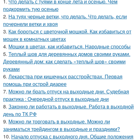
1.
Что делать с туями в конце лета и осенью. Чем
подкормить тую осенью
2.
На туях черные ветки, что делать. Что делать, если
почернели ветки и хвоя
3.
Как бороться с цветочной мошкой. Как избавиться от
мошек в комнатных цветах
4.
Мошки в цветах, как избавиться. Народные способы
5.
Теплый шов для деревянных домов своими руками.
Деревянный дом: как сделать «теплый шов» своими
руками
6.
Лекарства при кишечных расстройствах. Первая
помощь при острой диарее
7.
Можно ли брать отпуск на выходные дни. Судебная
практика : Очередной отпуск в выходные дни
8.
Законно ли работать в выходные. Работа в выходной
день по ТК РФ
9.
Можно ли торговать в выходные. Можно ли
заниматься трейдингом в выходные и праздники?
10.
Начало отпуска с выходного дня. Общие положения