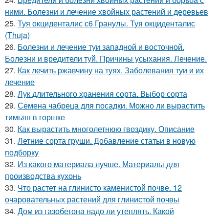
ними. Болезни и лечение хвойных растений и деревьев
25.
Туя окциденталис с6 Гранулы. Туя окциденталис
(Thuja)
26.
Болезни и лечение туи западной и восточной.
Болезни и вредители туй. Причины усыхания. Лечение.
27.
Как лечить ржавчину на туях. Заболевания туи и их
лечение
28.
Лук длительного хранения сорта. Выбор сорта
29.
Семена чабреца для посадки. Можно ли вырастить
тимьян в горшке
30.
Как вырастить многолетнюю гвоздику. Описание
31.
Летние сорта груши. Добавление статьи в новую
подборку
32.
Из какого материала лучше. Материалы для
производства кухонь
33.
Что растет на глинисто каменистой почве. 12
очаровательных растений для глинистой почвы
34.
Дом из газобетона надо ли утеплять. Какой