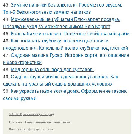
43.
Зимние напитки без алкоголя. Греемся со вкусом.
Топ-5 безалкогольных зимних напитков
44.
Можжевельник чешуйчатый Блю-карпет посадка.
Посадка и уход за можжевельником Блю Карпет
45.
Кольраби чем полезен. Полезные свойства кольраби
46.
Как поливать клубнику во время цветения и
плодоношения. Капельный полив клубники под пленкой
47.
Садовая малина Гусар. История сорта, его описание
и характеристики
48.
Мед горчица соль вода для суставов.
49.
Сидр из груш и яблок в домашних условиях. Как
сделать натуральный сидр в домашних условиях
50.
Как украсить газон возле дома. Оформление газона
своими руками
© 2026 Красивый сад и огород
Контакты
Пользовательское соглашение
Политика конфидециальности