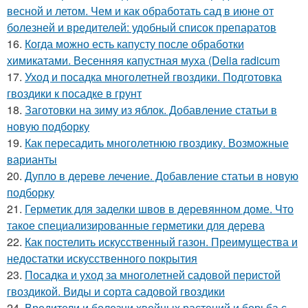
весной и летом. Чем и как обработать сад в июне от
болезней и вредителей: удобный список препаратов
16.
Когда можно есть капусту после обработки
химикатами. Весенняя капустная муха (Delia radicum
17.
Уход и посадка многолетней гвоздики. Подготовка
гвоздики к посадке в грунт
18.
Заготовки на зиму из яблок. Добавление статьи в
новую подборку
19.
Как пересадить многолетнюю гвоздику. Возможные
варианты
20.
Дупло в дереве лечение. Добавление статьи в новую
подборку
21.
Герметик для заделки швов в деревянном доме. Что
такое специализированные герметики для дерева
22.
Как постелить искусственный газон. Преимущества и
недостатки искусственного покрытия
23.
Посадка и уход за многолетней садовой перистой
гвоздикой. Виды и сорта садовой гвоздики
24.
Вредители и болезни хвойных растений и борьба с