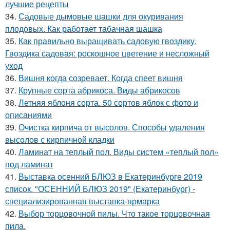
лучшие рецепты
34.
Садовые дымовые шашки для окуривания
плодовых. Как работает табачная шашка
35.
Как правильно выращивать садовую гвоздику.
Гвоздика садовая: роскошное цветение и несложный
уход
36.
Вишня когда созревает. Когда спеет вишня
37.
Крупные сорта абрикоса. Виды абрикосов
38.
Летняя яблоня сорта. 50 сортов яблок с фото и
описаниями
39.
Очистка кирпича от высолов. Способы удаления
высолов с кирпичной кладки
40.
Ламинат на теплый пол. Виды систем «теплый пол»
под ламинат
41.
Выставка осенний БЛЮЗ в Екатеринбурге 2019
список. "ОСЕННИЙ БЛЮЗ 2019" (Екатеринбург) -
специализированная выставка-ярмарка
42.
Выбор торцовочной пилы. Что такое торцовочная
пила.