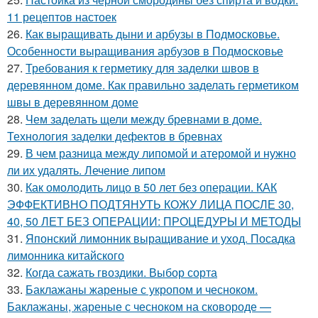
11 рецептов настоек
26.
Как выращивать дыни и арбузы в Подмосковье.
Особенности выращивания арбузов в Подмосковье
27.
Требования к герметику для заделки швов в
деревянном доме. Как правильно заделать герметиком
швы в деревянном доме
28.
Чем заделать щели между бревнами в доме.
Технология заделки дефектов в бревнах
29.
В чем разница между липомой и атеромой и нужно
ли их удалять. Лечение липом
30.
Как омолодить лицо в 50 лет без операции. КАК
ЭФФЕКТИВНО ПОДТЯНУТЬ КОЖУ ЛИЦА ПОСЛЕ 30,
40, 50 ЛЕТ БЕЗ ОПЕРАЦИИ: ПРОЦЕДУРЫ И МЕТОДЫ
31.
Японский лимонник выращивание и уход. Посадка
лимонника китайского
32.
Когда сажать гвоздики. Выбор сорта
33.
Баклажаны жареные с укропом и чесноком.
Баклажаны, жареные с чесноком на сковороде —