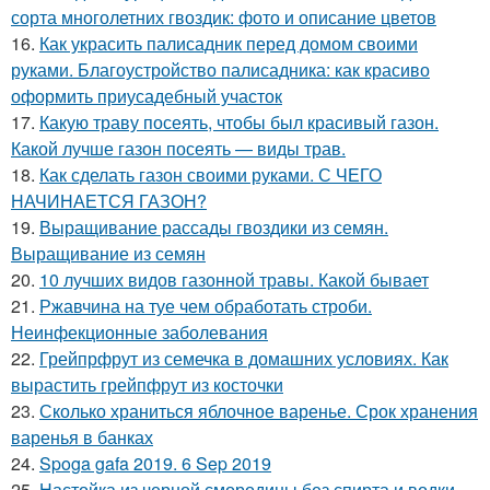
сорта многолетних гвоздик: фото и описание цветов
16.
Как украсить палисадник перед домом своими
руками. Благоустройство палисадника: как красиво
оформить приусадебный участок
17.
Какую траву посеять, чтобы был красивый газон.
Какой лучше газон посеять — виды трав.
18.
Как сделать газон своими руками. С ЧЕГО
НАЧИНАЕТСЯ ГАЗОН?
19.
Выращивание рассады гвоздики из семян.
Выращивание из семян
20.
10 лучших видов газонной травы. Какой бывает
21.
Ржавчина на туе чем обработать строби.
Неинфекционные заболевания
22.
Грейпрфрут из семечка в домашних условиях. Как
вырастить грейпфрут из косточки
23.
Сколько храниться яблочное варенье. Срок хранения
варенья в банках
24.
Spoga gafa 2019. 6 Sep 2019
25.
Настойка из черной смородины без спирта и водки.