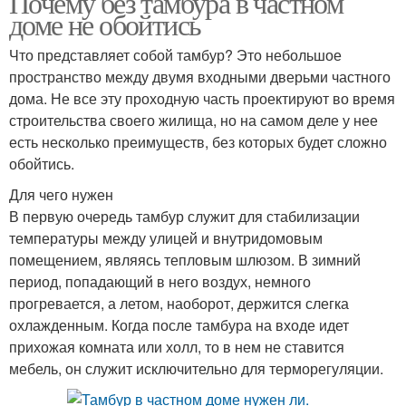
Почему без тамбура в частном
доме не обойтись
Что представляет собой тамбур? Это небольшое
Дом с темными
пространство между двумя входными дверьми частного
Тамбур в доме
перилами
дома. Не все эту проходную часть проектируют во время
строительства своего жилища, но на самом деле у нее
есть несколько преимуществ, без которых будет сложно
обойтись.
Для чего нужен
В первую очередь тамбур служит для стабилизации
температуры между улицей и внутридомовым
помещением, являясь тепловым шлюзом. В зимний
период, попадающий в него воздух, немного
прогревается, а летом, наоборот, держится слегка
охлажденным. Когда после тамбура на входе идет
прихожая комната или холл, то в нем не ставится
мебель, он служит исключительно для терморегуляции.