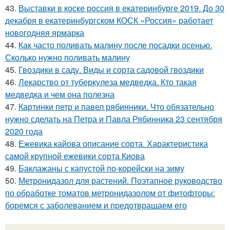
43.
Выставки в коске россия в екатеринбурге 2019. До 30
декабря в екатеринбургском КОСК «Россия» работает
новогодняя ярмарка
44.
Как часто поливать малину после посадки осенью.
Сколько нужно поливать малину
45.
Гвоздики в саду. Виды и сорта садовой гвоздики
46.
Лекарство от туберкулеза медведка. Кто такая
медведка и чем она полезна
47.
Картинки петр и павел рябинники. Что обязательно
нужно сделать на Петра и Павла Рябинника 23 сентября
2020 года
48.
Ежевика кайова описание сорта. Характеристика
самой крупной ежевики сорта Киова
49.
Баклажаны с капустой по-корейски на зиму
50.
Метронидазол для растений. Поэтапное руководство
по обработке томатов метронидазолом от фитофторы:
боремся с заболеванием и предотвращаем его