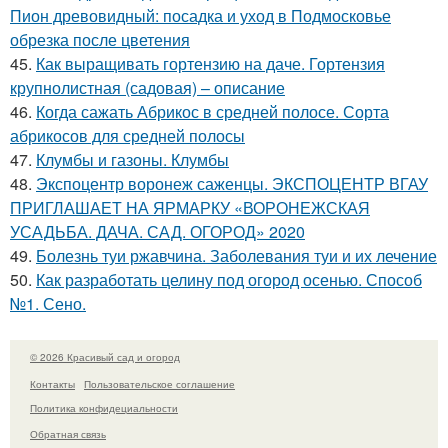
Пион древовидный: посадка и уход в Подмосковье
обрезка после цветения
45.
Как выращивать гортензию на даче. Гортензия
крупнолистная (садовая) – описание
46.
Когда сажать Абрикос в средней полосе. Сорта
абрикосов для средней полосы
47.
Клумбы и газоны. Клумбы
48.
Экспоцентр воронеж саженцы. ЭКСПОЦЕНТР ВГАУ
ПРИГЛАШАЕТ НА ЯРМАРКУ «ВОРОНЕЖСКАЯ
УСАДЬБА. ДАЧА. САД. ОГОРОД» 2020
49.
Болезнь туи ржавчина. Заболевания туи и их лечение
50.
Как разработать целину под огород осенью. Способ
№1. Сено.
© 2026 Красивый сад и огород
Контакты
Пользовательское соглашение
Политика конфидециальности
Обратная связь