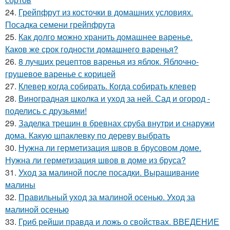
24.
Грейпфрут из косточки в домашних условиях.
Посадка семени грейпфрута
25.
Как долго можно хранить домашнее варенье.
Каков же срок годности домашнего варенья?
26.
8 лучших рецептов варенья из яблок. Яблочно-
грушевое варенье с корицей
27.
Клевер когда собирать. Когда собирать клевер
28.
Виноградная школка и уход за ней. Сад и огород -
поделись с друзьями!
29.
Заделка трещин в бревнах сруба внутри и снаружи
дома. Какую шпаклевку по дереву выбрать
30.
Нужна ли герметизация швов в брусовом доме.
Нужна ли герметизация швов в доме из бруса?
31.
Уход за малиной после посадки. Выращивание
малины
32.
Правильный уход за малиной осенью. Уход за
малиной осенью
33.
Гриб рейши правда и ложь о свойствах. ВВЕДЕНИЕ