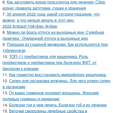
6.
Как заготовить корни подсолнуха для лечения. Сбор
корня: правила заготовки, сушки и хранения
7.
30 апреля 2022 года: какой сегодня праздник, что
можно, а что нельзя делать в этот ден.
2022,&nbsp0:10&nbsp /&nbsp
8.
Можно ли брать отпуск на выходные дни. Судебная
практика : Очередной отпуск в выходные дни
9.
Порошок из сушеной медведки. Как используется при
туберкулезе
10.
ТОП-11 пребиотиков для кишечника. Роль
пробиотиков и пребиотиков при болезнях ЖКТ: от
биологии к клинике
11.
Как грамотно восстановить микрофлору кишечника.
12.
Селен для организма мужчины. Для чего нужен селен
в организме
13.
От каких гормонов полнеют женщины. Женские
половые гормоны и ожирение
14.
Болезни туи и чем лечить. Болезни туй и их лечение
15.
Веточки смородины лечебные свойства и