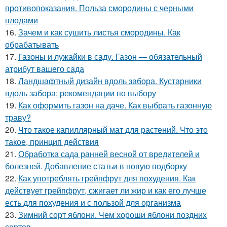
противопоказания. Польза смородины с черными
плодами
16.
Зачем и как сушить листья смородины. Как
обрабатывать
17.
Газоны и лужайки в саду. Газон — обязательный
атрибут вашего сада
18.
Ландшафтный дизайн вдоль забора. Кустарники
вдоль забора: рекомендации по выбору
19.
Как оформить газон на даче. Как выбрать газонную
траву?
20.
Что такое капиллярный мат для растений. Что это
такое, принцип действия
21.
Обработка сада ранней весной от вредителей и
болезней. Добавление статьи в новую подборку
22.
Как употреблять грейпфрут для похудения. Как
действует грейпфрут, сжигает ли жир и как его лучше
есть для похудения и с пользой для организма
23.
Зимний сорт яблони. Чем хороши яблони поздних
сортов