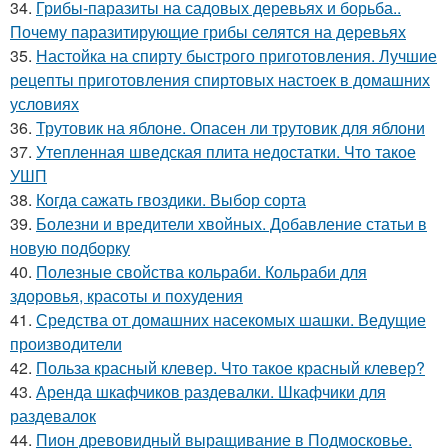
34.
Грибы-паразиты на садовых деревьях и борьба..
Почему паразитирующие грибы селятся на деревьях
35.
Настойка на спирту быстрого приготовления. Лучшие
рецепты приготовления спиртовых настоек в домашних
условиях
36.
Трутовик на яблоне. Опасен ли трутовик для яблони
37.
Утепленная шведская плита недостатки. Что такое
УШП
38.
Когда сажать гвоздики. Выбор сорта
39.
Болезни и вредители хвойных. Добавление статьи в
новую подборку
40.
Полезные свойства кольраби. Кольраби для
здоровья, красоты и похудения
41.
Средства от домашних насекомых шашки. Ведущие
производители
42.
Польза красный клевер. Что такое красный клевер?
43.
Аренда шкафчиков раздевалки. Шкафчики для
раздевалок
44.
Пион древовидный выращивание в Подмосковье.