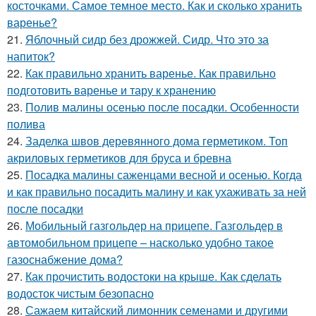
косточками. Самое темное место. Как и сколько хранить
варенье?
21.
Яблочный сидр без дрожжей. Сидр. Что это за
напиток?
22.
Как правильно хранить варенье. Как правильно
подготовить варенье и тару к хранению
23.
Полив малины осенью после посадки. Особенности
полива
24.
Заделка швов деревянного дома герметиком. Топ
акриловых герметиков для бруса и бревна
25.
Посадка малины саженцами весной и осенью. Когда
и как правильно посадить малину и как ухаживать за ней
после посадки
26.
Мобильный газгольдер на прицепе. Газгольдер в
автомобильном прицепе – насколько удобно такое
газоснабжение дома?
27.
Как прочистить водостоки на крыше. Как сделать
водосток чистым безопасно
28.
Сажаем китайский лимонник семенами и другими