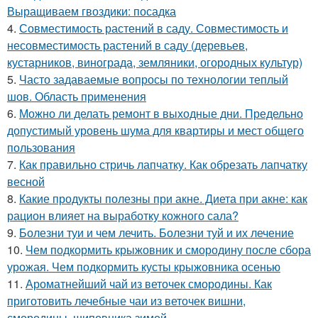
Выращиваем гвоздики: посадка
4.
Совместимость растений в саду. Совместимость и
несовместимость растений в саду (деревьев,
кустарников, винограда, земляники, огородных культур)
5.
Часто задаваемые вопросы по технологии теплый
шов. Область применения
6.
Можно ли делать ремонт в выходные дни. Предельно
допустимый уровень шума для квартиры и мест общего
пользования
7.
Как правильно стричь лапчатку. Как обрезать лапчатку
весной
8.
Какие продукты полезны при акне. Диета при акне: как
рацион влияет на выработку кожного сала?
9.
Болезни туи и чем лечить. Болезни туй и их лечение
10.
Чем подкормить крыжовник и смородину после сбора
урожая. Чем подкормить кусты крыжовника осенью
11.
Ароматнейший чай из веточек смородины. Как
приготовить лечебные чаи из веточек вишни,
смородины, шиповника зимой