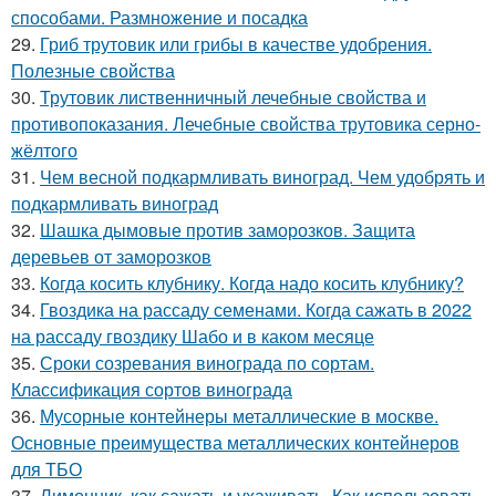
способами. Размножение и посадка
29.
Гриб трутовик или грибы в качестве удобрения.
Полезные свойства
30.
Трутовик лиственничный лечебные свойства и
противопоказания. Лечебные свойства трутовика серно-
жёлтого
31.
Чем весной подкармливать виноград. Чем удобрять и
подкармливать виноград
32.
Шашка дымовые против заморозков. Защита
деревьев от заморозков
33.
Когда косить клубнику. Когда надо косить клубнику?
34.
Гвоздика на рассаду семенами. Когда сажать в 2022
на рассаду гвоздику Шабо и в каком месяце
35.
Сроки созревания винограда по сортам.
Классификация сортов винограда
36.
Мусорные контейнеры металлические в москве.
Основные преимущества металлических контейнеров
для ТБО
37.
Лимонник, как сажать и ухаживать. Как использовать