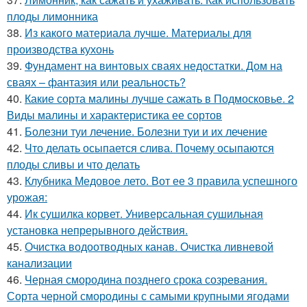
плоды лимонника
38.
Из какого материала лучше. Материалы для
производства кухонь
39.
Фундамент на винтовых сваях недостатки. Дом на
сваях – фантазия или реальность?
40.
Какие сорта малины лучше сажать в Подмосковье. 2
Виды малины и характеристика ее сортов
41.
Болезни туи лечение. Болезни туи и их лечение
42.
Что делать осыпается слива. Почему осыпаются
плоды сливы и что делать
43.
Клубника Медовое лето. Вот ее 3 правила успешного
урожая:
44.
Ик сушилка корвет. Универсальная сушильная
установка непрерывного действия.
45.
Очистка водоотводных канав. Очистка ливневой
канализации
46.
Черная смородина позднего срока созревания.
Сорта черной смородины с самыми крупными ягодами