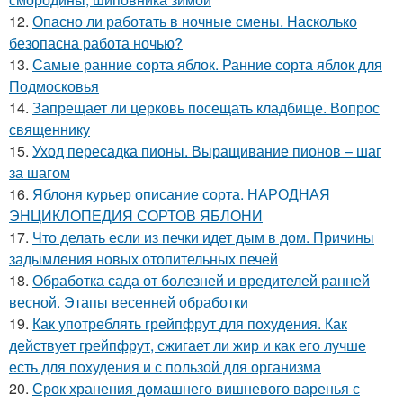
12.
Опасно ли работать в ночные смены. Насколько
безопасна работа ночью?
13.
Самые ранние сорта яблок. Ранние сорта яблок для
Подмосковья
14.
Запрещает ли церковь посещать кладбище. Вопрос
священнику
15.
Уход пересадка пионы. Выращивание пионов – шаг
за шагом
16.
Яблоня курьер описание сорта. НАРОДНАЯ
ЭНЦИКЛОПЕДИЯ СОРТОВ ЯБЛОНИ
17.
Что делать если из печки идет дым в дом. Причины
задымления новых отопительных печей
18.
Обработка сада от болезней и вредителей ранней
весной. Этапы весенней обработки
19.
Как употреблять грейпфрут для похудения. Как
действует грейпфрут, сжигает ли жир и как его лучше
есть для похудения и с пользой для организма
20.
Срок хранения домашнего вишневого варенья с