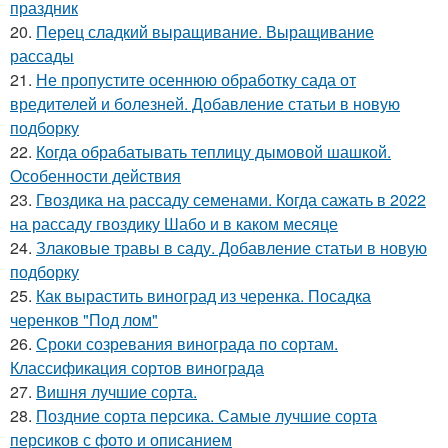
праздник
20.
Перец сладкий выращивание. Выращивание
рассады
21.
Не пропустите осеннюю обработку сада от
вредителей и болезней. Добавление статьи в новую
подборку
22.
Когда обрабатывать теплицу дымовой шашкой.
Особенности действия
23.
Гвоздика на рассаду семенами. Когда сажать в 2022
на рассаду гвоздику Шабо и в каком месяце
24.
Злаковые травы в саду. Добавление статьи в новую
подборку
25.
Как вырастить виноград из черенка. Посадка
черенков "Под лом"
26.
Сроки созревания винограда по сортам.
Классификация сортов винограда
27.
Вишня лучшие сорта.
28.
Поздние сорта персика. Самые лучшие сорта
персиков с фото и описанием