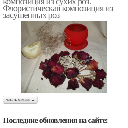
композиция из сухих роз.
Флористическая композиция из
засушенных роз
Картины из зеленых
Панно из сухоцветов
листьев
Флористические
Объемная картина
картины
Картина из сухих
листьев
читать дальше →
Последние обновления на сайте: