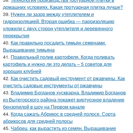
домашних условиях. Какая тротуарная плитка лучше?
39.
Нужен ли зазор между утеплителем и
гидроизоляцией. Вторая ошибка — пароизоляцию
уложили с двух сторон утеплителя и деревянного
перекрытия
40.
Как правильно посадить тимьян семенами.
Выращивание тимьяна
41.
Правильный полив картофеля. Когда поливать
картофель и нужно ли это делать – 5 советов для
хороших клубней
42.
Как очистить садовый инструмент от ржавчины. Как
очистить садовые инструменты от ржавчины
43.
Владимир Богданов хускварна. Владимир Богданов
из Вытегорского района покажет виртуозное владение
бензопилой в шоу на Первом канале
44.
Когда сажать Абрикос в средней полосе. Сорта
абрикосов для средней полосы
45.
Чабрец, как вырастить из семян. Выращивание