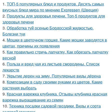
1.
ТОП-5 популярных блюд и продуктов. Десять самых
вкусных блюд мира по мнению Expressen (Швеция)
2.
Продукты для здоровья печени. Топ-5 продуктов для
здоровья печени
3.
Обработка туй осенью Бордосской жидкостью.
Болезни туи
4.
Мошки в цветочном горшке. Какие мошки заводятся в
цветах, причины их появления
5.
Как правильно стричь лапчатку. Как обрезать лапчатку
весной
6.
Польза и вред чая из листьев смородины. Список
лекарств
7.
Укрытие дерен на зиму. Популярные виды дёрена
8.
Композиции в саду своими руками из цветов. Какие
растения выбрать
9.
Красная варежка клубника. Отзывы клубника красная
варежка выращивание из семян
10.
Техника посадки садовой гвоздики. Виды и сорта
садовой гвоздики