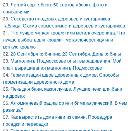
29.
Летний сорт яблон. 50 сортов яблок с фото и
описаниями
30.
Соседство плодовых деревьев и кустарников
таблица. Схема совместимости деревьев и кустарников
31.
Что лучше мягкая кровля или металлочерепица. Что
лучше выбрать для кровли - металлочерепицу или
мягкую кровлю
32.
23 Сентября рябинник. 23 Сентября. День рябины
33.
Магнолии в Подмосковье опыт выращивания. Мой
опыт выращивания магнолии в Подмосковье
34.
Герметизация швов деревянных домов. Способы
герметизации деревянного дома
35.
Печь для бани, какая лучше. Лучшие печи для бани
на дровах
36.
Алюминиевый радиатор или биметаллический. В чем
разница?
37.
Как вырастить дома киви из семян. Процедура
посадки и пересадки
38.
Технология производства тротуарной плитки в