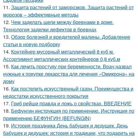
11.
Защита растений от заморозков. Защита растений от
морозов – эффективные методы
12.
Чем заделать щели между бревнами в доме.
Технология заделки дефектов в бревнах
13.
Обзор болезней и вредителей малины. Добавление
статьи в новую подборку
14.
Контейнер мусорный металлический 8 куб м.
Ассортимент металлических контейнеров 0,8 куб.м
15.
Как лечить простуду при беременности. Врач назвал
нужные к покупке лекарства для лечения «Омикрона» на
дому
16.
Как постелить искусственный газон. Преимущества и
недостатки искусственного покрытия
17.
Гриб рейши правда и ложь о свойствах. ВВЕДЕНИЕ
18.
Бефунгин инструкция по применению. Инструкция по
применению БЕФУНГИН (BEFUNGIN)
19.
История праздника День бабушек и дедушек. День
бабушек и дедушек: история и традиции, что подарить на