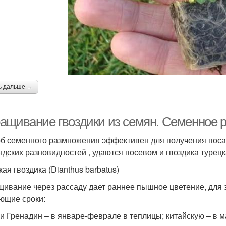
ь дальше →
ащивание гвоздики из семян. Семенное 
б семенного размножения эффективен для получения посад
ндских разновидностей , удаются посевом и гвоздика турецка
ая гвоздика (Dianthus barbatus)
ивание через рассаду дает раннее пышное цветение, для э
ющие сроки:
и Гренадин – в январе-феврале в теплицы; китайскую – в м