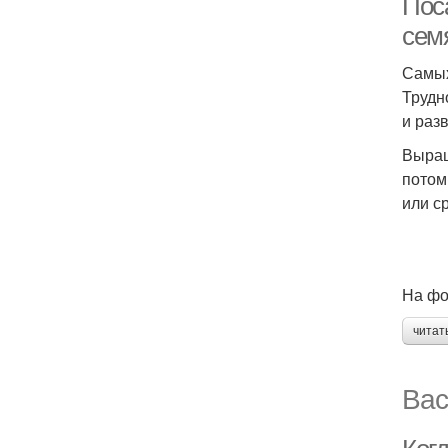
Пос
сем
Самых
Трудн
и раз
Выращ
потом
или с
На фо
читат
Вас