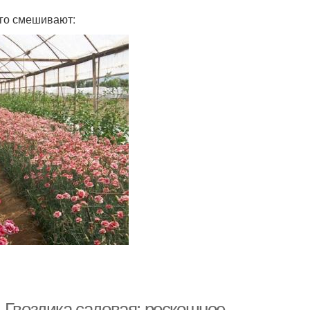
его смешивают:
 Гвоздика садовая: роскошное