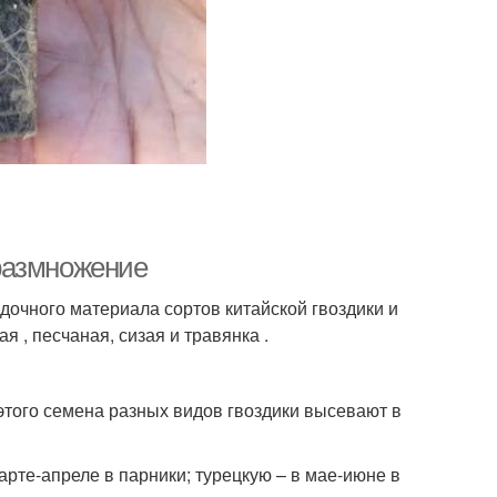
размножение
очного материала сортов китайской гвоздики и
я , песчаная, сизая и травянка .
того семена разных видов гвоздики высевают в
арте-апреле в парники; турецкую – в мае-июне в