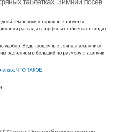
рфяных таблетках. Зимний посев
одной земляники в торфяные таблетки.
щивании рассады в торфяных таблетках всходят
нь удобно. Ведь крошечные сеянцы земляники
шим растением в больший по размеру стаканчик
и