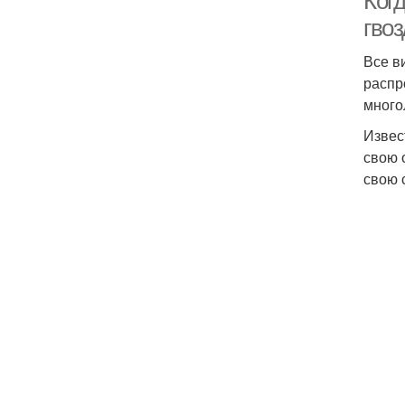
Когд
гво
Все в
распр
много
Извес
свою 
свою 