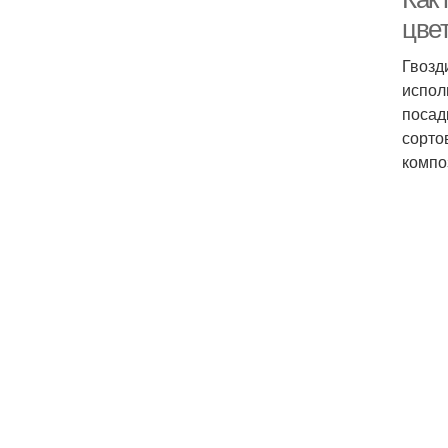
цве
Гвозд
испол
посад
сорто
компо