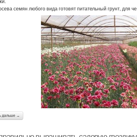
ки.
осева семян любого вида готовят питательный грунт, для ч
ь дальше →
 правильно выращивать садовую гвоздику.