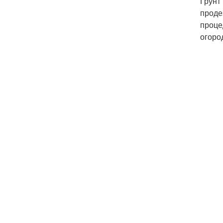
Грунт
проде
проце
огоро