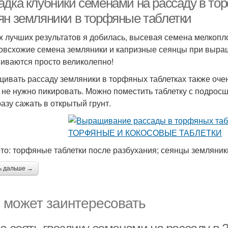
адка клубники семенами на рассаду в то
ян земляники в торфяные таблетки
 лучших результатов я добилась, высевая семена мелкопл
овсхожие семена земляники и капризные сеянцы при выра
виваются просто великолепно!
ивать рассаду земляники в торфяных таблетках также оче
 не нужно пикировать. Можно поместить таблетку с подрос
разу сажать в открытый грунт.
то: торфяные таблетки после разбухания; сеянцы земляник
ь дальше →
 может заинтересовать