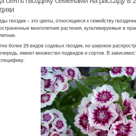
а сеять гвоздику семенами на рассаду в 2
здики
иды гвоздик – это цветы, относящиеся к семейству гвоздич
остраненные многолетние растения, культивируемые в прак
летние.
тно более 25 видов содовых гвоздик, но широкое распростра
очередь, имеют множество подвидов и сортов. В зависимос
специфику.