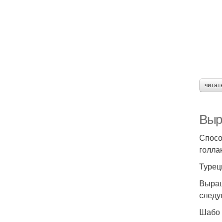
читат
Выр
Спосо
голла
Турецк
Выращ
следу
Шабо 