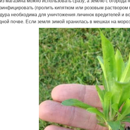
 из магазина можно использовать сразу, а землю с огорода 
зинфицировать (пролить кипятком или розовым раствором ма
дура необходима для уничтожения личинок вредителей и во
дной почве. Если земля зимой хранилась в мешках на моро