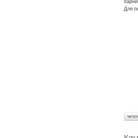
парни
Для п
читат
Как