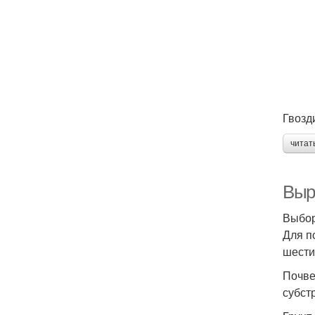
Гвозд
читат
Выр
Выбор
Для п
шести
Почве
субст