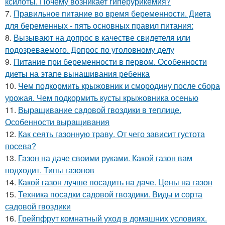
ксилоты. Почему возникает гиперурикемия?
7.
Правильное питание во время беременности. Диета
для беременных - пять основных правил питания:
8.
Вызывают на допрос в качестве свидетеля или
подозреваемого. Допрос по уголовному делу
9.
Питание при беременности в первом. Особенности
диеты на этапе вынашивания ребенка
10.
Чем подкормить крыжовник и смородину после сбора
урожая. Чем подкормить кусты крыжовника осенью
11.
Выращивание садовой гвоздики в теплице.
Особенности выращивания
12.
Как сеять газонную траву. От чего зависит густота
посева?
13.
Газон на даче своими руками. Какой газон вам
подходит. Типы газонов
14.
Какой газон лучше посадить на даче. Цены на газон
15.
Техника посадки садовой гвоздики. Виды и сорта
садовой гвоздики
16.
Грейпфрут комнатный уход в домашних условиях.