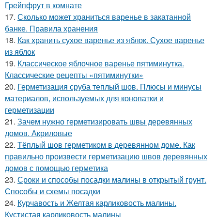
Грейпфрут в комнате
17.
Сколько может храниться варенье в закатанной
банке. Правила хранения
18.
Как хранить сухое варенье из яблок. Сухое варенье
из яблок
19.
Классическое яблочное варенье пятиминутка.
Классические рецепты «пятиминутки»
20.
Герметизация сруба теплый шов. Плюсы и минусы
материалов, используемых для конопатки и
герметизации
21.
Зачем нужно герметизировать швы деревянных
домов. Акриловые
22.
Тёплый шов герметиком в деревянном доме. Как
правильно произвести герметизацию швов деревянных
домов с помощью герметика
23.
Сроки и способы посадки малины в открытый грунт.
Способы и схемы посадки
24.
Курчавость и Желтая карликовость малины.
Кустистая карликовость малины