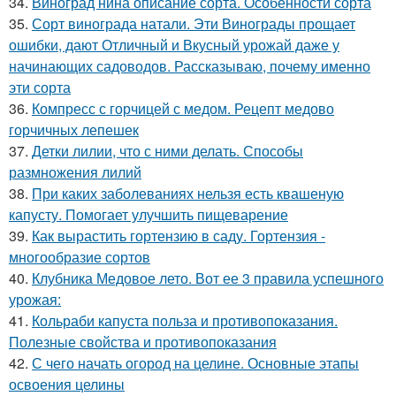
34.
Виноград нина описание сорта. Особенности сорта
35.
Сорт винограда натали. Эти Винограды прощает
ошибки, дают Отличный и Вкусный урожай даже у
начинающих садоводов. Рассказываю, почему именно
эти сорта
36.
Компресс с горчицей с медом. Рецепт медово
горчичных лепешек
37.
Детки лилии, что с ними делать. Способы
размножения лилий
38.
При каких заболеваниях нельзя есть квашеную
капусту. Помогает улучшить пищеварение
39.
Как вырастить гортензию в саду. Гортензия -
многообразие сортов
40.
Клубника Медовое лето. Вот ее 3 правила успешного
урожая:
41.
Кольраби капуста польза и противопоказания.
Полезные свойства и противопоказания
42.
С чего начать огород на целине. Основные этапы
освоения целины