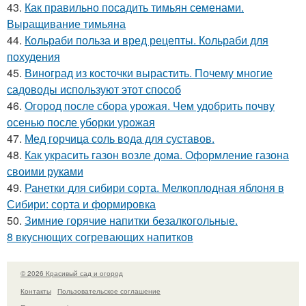
43.
Как правильно посадить тимьян семенами.
Выращивание тимьяна
44.
Кольраби польза и вред рецепты. Кольраби для
похудения
45.
Виноград из косточки вырастить. Почему многие
садоводы используют этот способ
46.
Огород после сбора урожая. Чем удобрить почву
осенью после уборки урожая
47.
Мед горчица соль вода для суставов.
48.
Как украсить газон возле дома. Оформление газона
своими руками
49.
Ранетки для сибири сорта. Мелкоплодная яблоня в
Сибири: сорта и формировка
50.
Зимние горячие напитки безалкогольные.
8 вкуснющих согревающих напитков
© 2026 Красивый сад и огород
Контакты
Пользовательское соглашение