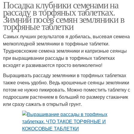
Посадка клубники семенами на
Клубники на рассаду
Семена на рассаду
рассаду в торфяных таблетках.
Зимний посев семян земляники в
торфяные таблетки
Семена в торфяные
Самых лучших результатов я добилась, высевая семена
Торфяные таблетки
таблетки
мелкоплодной земляники в торфяные таблетки.
Трудновсхожие семена земляники и капризные сеянцы
при выращивании рассады в торфяных таблетках
всходят и развиваются просто великолепно!
Таблетки в
Торфа для рассады
садоводстве
Выращивать рассаду земляники в торфяных таблетках
также очень удобно. Ведь крошечные сеянцы земляники
потом не нужно пикировать. Можно поместить таблетку с
подросшим растением в больший по размеру стаканчик
Семена в торфяную
Рассада в квартире
или сразу сажать в открытый грунт.
таблетку