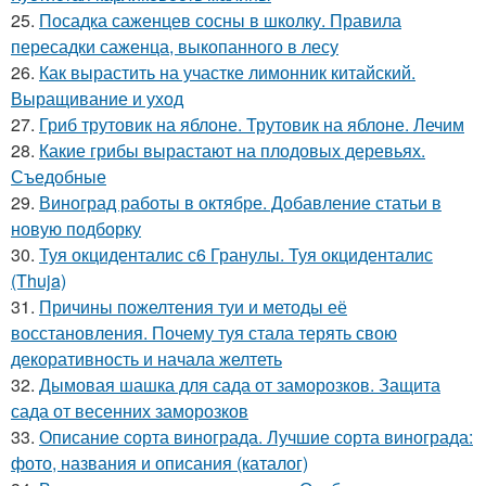
25.
Посадка саженцев сосны в школку. Правила
пересадки саженца, выкопанного в лесу
26.
Как вырастить на участке лимонник китайский.
Выращивание и уход
27.
Гриб трутовик на яблоне. Трутовик на яблоне. Лечим
28.
Какие грибы вырастают на плодовых деревьях.
Съедобные
29.
Виноград работы в октябре. Добавление статьи в
новую подборку
30.
Туя окциденталис с6 Гранулы. Туя окциденталис
(Thuja)
31.
Причины пожелтения туи и методы её
восстановления. Почему туя стала терять свою
декоративность и начала желтеть
32.
Дымовая шашка для сада от заморозков. Защита
сада от весенних заморозков
33.
Описание сорта винограда. Лучшие сорта винограда:
фото, названия и описания (каталог)