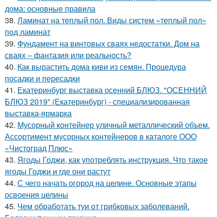
дома: основные правила
38.
Ламинат на теплый пол. Виды систем «теплый пол»
под ламинат
39.
Фундамент на винтовых сваях недостатки. Дом на
сваях – фантазия или реальность?
40.
Как вырастить дома киви из семян. Процедура
посадки и пересадки
41.
Екатеринбург выставка осенний БЛЮЗ. "ОСЕННИЙ
БЛЮЗ 2019" (Екатеринбург) - специализированная
выставка-ярмарка
42.
Мусорный контейнер уличный металлический объем.
Ассортимент мусорных контейнеров в каталоге ООО
«Чистоград Плюс»
43.
Ягоды Годжи, как употреблять инструкция. Что такое
ягоды Годжи и где они растут
44.
С чего начать огород на целине. Основные этапы
освоения целины
45.
Чем обработать туи от грибковых заболеваний.