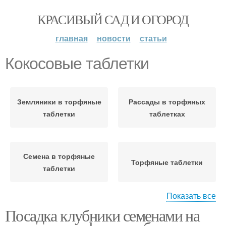
КРАСИВЫЙ САД И ОГОРОД
главная
новости
статьи
Кокосовые таблетки
Земляники в торфяные
Рассады в торфяных
таблетки
таблетках
Семена в торфяные
Торфяные таблетки
таблетки
Показать все
Посадка клубники семенами на
Таблетки в
Семена в торфяную
садоводстве
таблетку