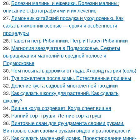
26.
Болезни малины и ежевики. Болезни малины:
описание с фотографиями и их лечение
27.
Лимонник китайский посадка и уход осенью. Как
сажать лимонник осенью — сроки и особенности
процедуры
28.
Павел и петр Рябинники. Петр и Павел Рябинники
29.
Магнолия звездчатая в Подмосковье. Секреты
выращивания магнолий в средней полосе и
Подмосковье
30.
Чем посыпать дорожки от льда. Хлорид натрия (соль)
31.
Туя пожелтела после зимы. Естественные причины
32.
Деление куста садовой многолетней гвоздики
33.
Как сделать школку для растений. Как сделать
школку?
34.
Вишня когда созревает. Когда спеет вишня
35.
Ранний сорт груши. Летние сорта груш
36.
Винтовые сваи для фундамента своими руками.
Винтовые сваи своими руками видео и разновидности
37.
Как сделать маленький домик. Проектирование мини-