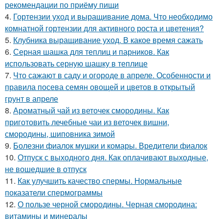
рекомендации по приёму пищи
4.
Гортензии уход и выращивание дома. Что необходимо
комнатной гортензии для активного роста и цветения?
5.
Клубника выращивание уход. В какое время сажать
6.
Серная шашка для теплиц и парников. Как
использовать серную шашку в теплице
7.
Что сажают в саду и огороде в апреле. Особенности и
правила посева семян овощей и цветов в открытый
грунт в апреле
8.
Ароматный чай из веточек смородины. Как
приготовить лечебные чаи из веточек вишни,
смородины, шиповника зимой
9.
Болезни фиалок мушки и комары. Вредители фиалок
10.
Отпуск с выходного дня. Как оплачивают выходные,
не вошедшие в отпуск
11.
Как улучшить качество спермы. Нормальные
показатели спермограммы
12.
О пользе черной смородины. Черная смородина:
витамины и минералы