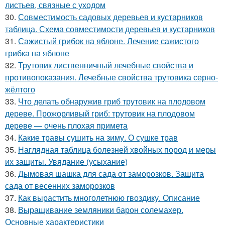
листьев, связные с уходом
30.
Совместимость садовых деревьев и кустарников
таблица. Схема совместимости деревьев и кустарников
31.
Сажистый грибок на яблоне. Лечение сажистого
грибка на яблоне
32.
Трутовик лиственничный лечебные свойства и
противопоказания. Лечебные свойства трутовика серно-
жёлтого
33.
Что делать обнаружив гриб трутовик на плодовом
дереве. Прожорливый гриб: трутовик на плодовом
дереве — очень плохая примета
34.
Какие травы сушить на зиму. О сушке трав
35.
Наглядная таблица болезней хвойных пород и меры
их защиты. Увядание (усыхание)
36.
Дымовая шашка для сада от заморозков. Защита
сада от весенних заморозков
37.
Как вырастить многолетнюю гвоздику. Описание
38.
Выращивание земляники барон солемахер.
Основные характеристики