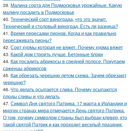
39.
Малина сорта для Подмосковья урожайные. Какую
малину посадить в Подмосковье
40.
Технический сорт винограда, что это значит.
Технический и столовый виноград. Есть ли разница?
41.
Время пересадки пионов. Когда и как правильно
пересаживать пионы?
42.
Сорт хурмы которая не вяжет. Почему хурма вяжет
43.
Какой дом строить лучше. Бетонные блоки
44.
Как посадить абрикосы в средней полосе. Покупаем
саженцы абрикосов
45.
Как обрезать черешню летом схема. Зачем обрезают
черешню?
46.
Что делать осыпается слива. Почему осыпаются
плоды сливы и что делать
47.
Символ Дня святого Патрика. 17 марта в Ирландии и
многих странах мира отмечается День святого Патрика.
О том, почему символом страны был выбран клевер, кто
такой святой Патрик и как проходит веселый праздник,