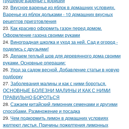
грушевое варенье с корицей
22.
Вкусное варенье из яблок в домашних условиях.
Варенье из яблок дольками - 10 домашних вкусных
рецептов приготовления
23.
Как красиво оформить газон перед домом.
Оформление газона своими руками
24.
Виноградная школка и уход за ней. Сад и огород -
поделись с друзьями!
25.
Делаем теплый шов для деревянного дома своими
руками. Основные операции:
26.
Уход за садом весной. Добавление статьи в новую
подборку
27.
Заболевания малины и как с ними бороться.
ОСНОВНЫЕ БОЛЕЗНИ МАЛИНЫ И КАК С НИМИ
ПРАВИЛЬНО БОРОТЬСЯ
28.
Сажаем китайский лимонник семенами и другими
способами. Размножение и посадка
29.
Чем подкормить лимон в домашних условиях
желтеют листья. Причины пожелтения лимонных