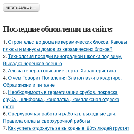
читать дальше →
Последние обновления на сайте:
1.
Строительство дома из керамических блоков. Каковы
плюсы и минусы домов из керамических блоков?
2.
Технология посадки виноградной школки под зиму.
Высадка черенков осенью
3.
Алыча генерал описание сорта. Характеристика
4.
О чем Говорит Появления Златоглазки в квартире.
Образ жизни и питание
5.
Необходимость в герметизации срубов. покраска
сруба , шлифовка , конопатка , комплексная отделка
фото
6.
Сверхурочная работа и работа в выходные дни.
Правила оплаты сверхурочной работы
7.
Как успеть отдохнуть за выходные. 80% людей грустят