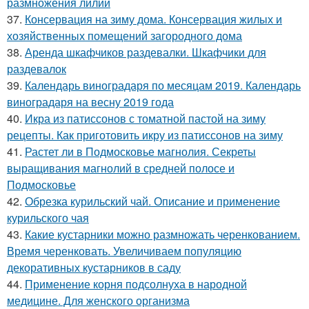
размножения лилий
37.
Консервация на зиму дома. Консервация жилых и
хозяйственных помещений загородного дома
38.
Аренда шкафчиков раздевалки. Шкафчики для
раздевалок
39.
Календарь виноградаря по месяцам 2019. Календарь
виноградаря на весну 2019 года
40.
Икра из патиссонов с томатной пастой на зиму
рецепты. Как приготовить икру из патиссонов на зиму
41.
Растет ли в Подмосковье магнолия. Секреты
выращивания магнолий в средней полосе и
Подмосковье
42.
Обрезка курильский чай. Описание и применение
курильского чая
43.
Какие кустарники можно размножать черенкованием.
Время черенковать. Увеличиваем популяцию
декоративных кустарников в саду
44.
Применение корня подсолнуха в народной
медицине. Для женского организма