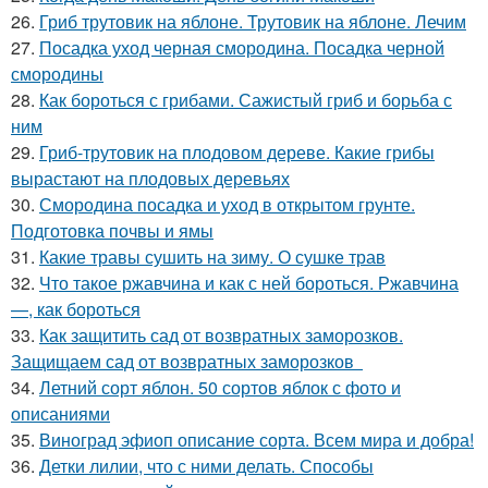
26.
Гриб трутовик на яблоне. Трутовик на яблоне. Лечим
27.
Посадка уход черная смородина. Посадка черной
смородины
28.
Как бороться с грибами. Сажистый гриб и борьба с
ним
29.
Гриб-трутовик на плодовом дереве. Какие грибы
вырастают на плодовых деревьях
30.
Смородина посадка и уход в открытом грунте.
Подготовка почвы и ямы
31.
Какие травы сушить на зиму. О сушке трав
32.
Что такое ржавчина и как с ней бороться. Ржавчина
—, как бороться
33.
Как защитить сад от возвратных заморозков.
Защищаем сад от возвратных заморозков
34.
Летний сорт яблон. 50 сортов яблок с фото и
описаниями
35.
Виноград эфиоп описание сорта. Всем мира и добра!
36.
Детки лилии, что с ними делать. Способы