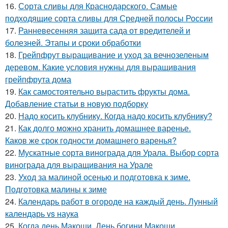
16.
Сорта сливы для Краснодарского. Самые
подходящие сорта сливы для Средней полосы России
17.
Ранневесенняя защита сада от вредителей и
болезней. Этапы и сроки обработки
18.
Грейпфрут выращивание и уход за вечнозеленым
деревом. Какие условия нужны для выращивания
грейпфрута дома
19.
Как самостоятельно вырастить фрукты дома.
Добавление статьи в новую подборку
20.
Надо косить клубнику. Когда надо косить клубнику?
21.
Как долго можно хранить домашнее варенье.
Каков же срок годности домашнего варенья?
22.
Мускатные сорта винограда для Урала. Выбор сорта
винограда для выращивания на Урале
23.
Уход за малиной осенью и подготовка к зиме.
Подготовка малины к зиме
24.
Календарь работ в огороде на каждый день. Лунный
календарь vs наука
25.
Когда день Макоши. День богини Макоши