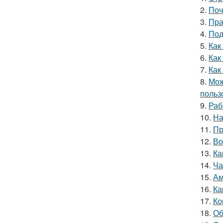
2.
Поч
3.
Пра
4.
Под
5.
Как
6.
Как
7.
Как
8.
Мож
польз
9.
Раб
10.
На
11.
Пр
12.
Во
13.
Ка
14.
Ча
15.
Ам
16.
Ка
17.
Ко
18.
Об