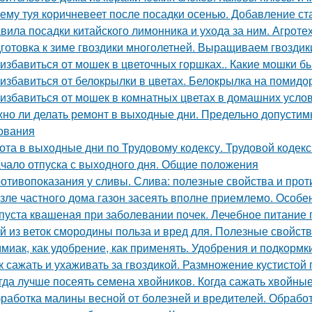
ему туя коричневеет после посадки осенью. Добавление ст
вила посадки китайского лимонника и ухода за ним. Агрот
готовка к зиме гвоздики многолетней. Выращиваем гвоздик
 избавиться от мошек в цветочных горшках.. Какие мошки б
 избавиться от белокрылки в цветах. Белокрылка на помидо
 избавиться от мошек в комнатных цветах в домашних усло
но ли делать ремонт в выходные дни. Предельно допустим
ования
ота в выходные дни по Трудовому кодексу. Трудовой кодек
чало отпуска с выходного дня. Общие положения
отивопоказания у сливы. Слива: полезные свойства и про
зле частного дома газон засеять вполне приемлемо. Особе
пуста квашеная при заболевании почек. Лечебное питание
й из веток смородины польза и вред для. Полезные свойст
миак, как удобрение, как применять. Удобрения и подкормк
к сажать и ухаживать за гвоздикой. Размножение кустистой 
гда лучше посеять семена хвойников. Когда сажать хвойные
работка малины весной от болезней и вредителей. Обработ