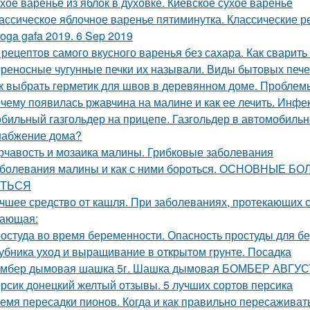
хое варенье из яблок в духовке. Киевское сухое варенье
ассическое яблочное варенье пятиминутка. Классические 
oga gafa 2019. 6 Sep 2019
 рецептов самого вкусного варенья без сахара. Как сварить
реносные чугунные печки их называли. Виды бытовых печей
к выбрать герметик для швов в деревянном доме. Пробле
чему появилась ржавчина на малине и как ее лечить. Инф
бильный газгольдер на прицепе. Газгольдер в автомобильн
набжение дома?
рчавость и мозаика малины. Грибковые заболевания
болевания малины и как с ними бороться. ОСНОВНЫЕ
ТЬСЯ
чшее средство от кашля. При заболеваниях, протекающих с
ающая:
остуда во время беременности. Опасность простуды для 
убника уход и выращивание в открытом грунте. Посадка
мбер дымовая шашка 5г. Шашка дымовая БОМБЕР АВГУСТ
рсик донецкий желтый отзывы. 5 лучших сортов персика
емя пересадки пионов. Когда и как правильно пересаживат