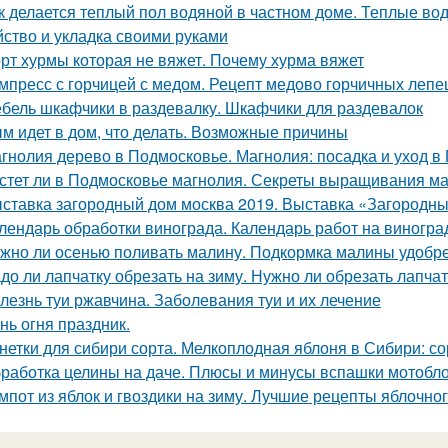
к делается теплый пол водяной в частном доме. Теплые во
йство и укладка своими руками
рт хурмы которая не вяжет. Почему хурма вяжет
мпресс с горчицей с медом. Рецепт медово горчичных леп
бель шкафчики в раздевалку. Шкафчики для раздевалок
м идет в дом, что делать. Возможные причины
гнолия дерево в Подмосковье. Магнолия: посадка и уход в
стет ли в Подмосковье магнолия. Секреты выращивания ма
ставка загородный дом москва 2019. Выставка «Загородны
лендарь обработки винограда. Календарь работ на виноград
жно ли осенью поливать малину. Подкормка малины удобр
до ли лапчатку обрезать на зиму. Нужно ли обрезать лапчат
лезнь туи ржавчина. Заболевания туи и их лечение
нь огня праздник.
нетки для сибири сорта. Мелкоплодная яблоня в Сибири: с
работка целины на даче. Плюсы и минусы вспашки мотобл
мпот из яблок и гвоздики на зиму. Лучшие рецепты яблочно