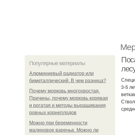
Мер
Пос
Популярные материалы
лес
Алюминиевый радиатор или
Специ
биметаллический. В чем разница?
3-5 л
Почему морковь многохвостая.
ветка
Причины, почему морковь корявая
Ствол
и рогатая и методы выращивания
средн
ровных корнеплодов
Можно при беременности
малиновое варенье. Можно ли