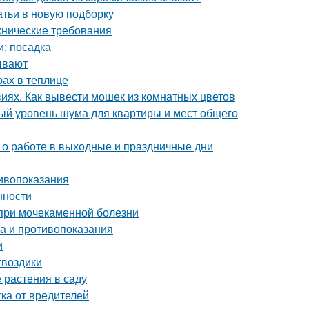
атьи в новую подборку
ехнические требования
и: посадка
ывают
рах в теплице
виях. Как вывести мошек из комнатных цветов
ый уровень шума для квартиры и мест общего
с о работе в выходные и праздничные дни
тивопоказания
нности
 при мочекаменной болезни
ва и противопоказания
и
гвоздики
 растения в саду
ка от вредителей