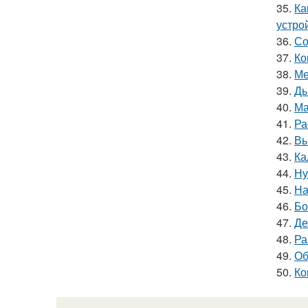
35.
Ка
устро
36.
Со
37.
Ко
38.
Ме
39.
Ды
40.
Ма
41.
Ра
42.
Вы
43.
Ка
44.
Ну
45.
На
46.
Бо
47.
Де
48.
Ра
49.
Об
50.
Ко