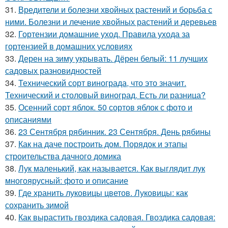
31.
Вредители и болезни хвойных растений и борьба с
ними. Болезни и лечение хвойных растений и деревьев
32.
Гортензии домашние уход. Правила ухода за
гортензией в домашних условиях
33.
Дерен на зиму укрывать. Дёрен белый: 11 лучших
садовых разновидностей
34.
Технический сорт винограда, что это значит.
Технический и столовый виноград. Есть ли разница?
35.
Осенний сорт яблок. 50 сортов яблок с фото и
описаниями
36.
23 Сентября рябинник. 23 Сентября. День рябины
37.
Как на даче построить дом. Порядок и этапы
строительства дачного домика
38.
Лук маленький, как называется. Как выглядит лук
многоярусный: фото и описание
39.
Где хранить луковицы цветов. Луковицы: как
сохранить зимой
40.
Как вырастить гвоздика садовая. Гвоздика садовая: