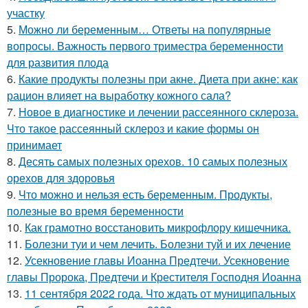
участку
5.
Можно ли беременным… Ответы на популярные
вопросы. Важность первого триместра беременности
для развития плода
6.
Какие продукты полезны при акне. Диета при акне: как
рацион влияет на выработку кожного сала?
7.
Новое в диагностике и лечении рассеянного склероза.
Что такое рассеянный склероз и какие формы он
принимает
8.
Десять самых полезных орехов. 10 самых полезных
орехов для здоровья
9.
Что можно и нельзя есть беременным. Продукты,
полезные во время беременности
10.
Как грамотно восстановить микрофлору кишечника.
11.
Болезни туи и чем лечить. Болезни туй и их лечение
12.
Усекновение главы Иоанна Предтечи. Усекновение
главы Пророка, Предтечи и Крестителя Господня Иоанна
13.
11 сентября 2022 года. Что ждать от муниципальных