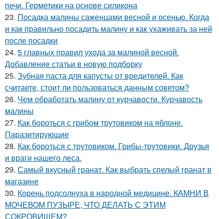
печи. Герметики на основе силикона
23.
Посадка малины саженцами весной и осенью. Когда
и как правильно посадить малину и как ухаживать за ней
после посадки
24.
5 главных правил ухода за малиной весной.
Добавление статьи в новую подборку
25.
Зубная паста для капусты от вредителей. Как
считаете, стоит ли пользоваться данным советом?
26.
Чем обработать малину от курчавости. Курчавость
малины
27.
Как бороться с грибом трутовиком на яблоне.
Паразитирующие
28.
Как бороться с трутовиком. Грибы-трутовики. Друзья
и враги нашего леса.
29.
Самый вкусный гранат. Как выбрать спелый гранат в
магазине
30.
Корень подсолнуха в народной медицине. КАМНИ В
МОЧЕВОМ ПУЗЫРЕ, ЧТО ДЕЛАТЬ С ЭТИМ
СОКРОВИЩЕМ?