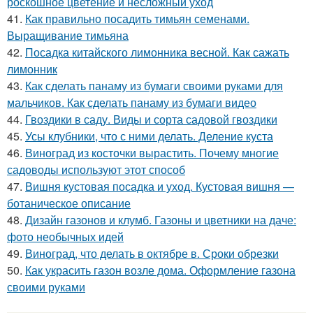
роскошное цветение и несложный уход
41.
Как правильно посадить тимьян семенами.
Выращивание тимьяна
42.
Посадка китайского лимонника весной. Как сажать
лимонник
43.
Как сделать панаму из бумаги своими руками для
мальчиков. Как сделать панаму из бумаги видео
44.
Гвоздики в саду. Виды и сорта садовой гвоздики
45.
Усы клубники, что с ними делать. Деление куста
46.
Виноград из косточки вырастить. Почему многие
садоводы используют этот способ
47.
Вишня кустовая посадка и уход. Кустовая вишня —
ботаническое описание
48.
Дизайн газонов и клумб. Газоны и цветники на даче:
фото необычных идей
49.
Виноград, что делать в октябре в. Сроки обрезки
50.
Как украсить газон возле дома. Оформление газона
своими руками