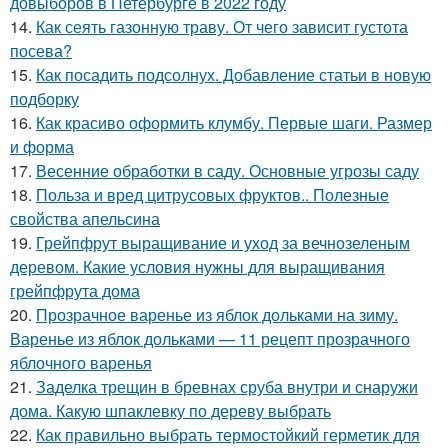
довыборов в Петербурге в 2022 году
14.
Как сеять газонную траву. От чего зависит густота
посева?
15.
Как посадить подсолнух. Добавление статьи в новую
подборку
16.
Как красиво оформить клумбу. Первые шаги. Размер
и форма
17.
Весенние обработки в саду. Основные угрозы саду
18.
Польза и вред цитрусовых фруктов.. Полезные
свойства апельсина
19.
Грейпфрут выращивание и уход за вечнозеленым
деревом. Какие условия нужны для выращивания
грейпфрута дома
20.
Прозрачное варенье из яблок дольками на зиму.
Варенье из яблок дольками — 11 рецепт прозрачного
яблочного варенья
21.
Заделка трещин в бревнах сруба внутри и снаружи
дома. Какую шпаклевку по дереву выбрать
22.
Как правильно выбрать термостойкий герметик для