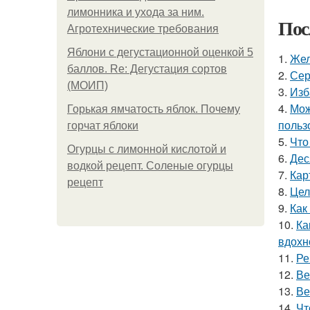
лимонника и ухода за ним.
Пос
Агротехнические требования
Яблони с дегустационной оценкой 5
1.
Жел
баллов. Re: Дегустация сортов
2.
Сер
(МОИП)
3.
Изб
4.
Мож
Горькая ямчатость яблок. Почему
польз
горчат яблоки
5.
Что
Огурцы с лимонной кислотой и
6.
Дес
водкой рецепт. Соленые огурцы
7.
Кар
рецепт
8.
Цел
9.
Как
10.
Ка
вдохн
11.
Ре
12.
Ве
13.
Ве
14.
Чт