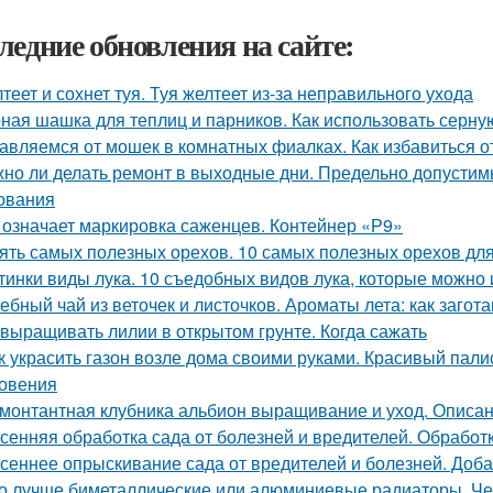
ледние обновления на сайте:
теет и сохнет туя. Туя желтеет из-за неправильного ухода
ная шашка для теплиц и парников. Как использовать серну
авляемся от мошек в комнатных фиалках. Как избавиться о
но ли делать ремонт в выходные дни. Предельно допустим
ования
 означает маркировка саженцев. Контейнер «Р9»
ять самых полезных орехов. 10 самых полезных орехов дл
тинки виды лука. 10 съедобных видов лука, которые можно 
ебный чай из веточек и листочков. Ароматы лета: как загот
 выращивать лилии в открытом грунте. Когда сажать
к украсить газон возле дома своими руками. Красивый пал
овения
монтантная клубника альбион выращивание и уход. Описан
сенняя обработка сада от болезней и вредителей. Обрабо
сеннее опрыскивание сада от вредителей и болезней. Доба
о лучше биметаллические или алюминиевые радиаторы. Че