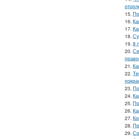
отопл
15.
По
16.
Ка
17.
Ка
18.
Су
19.
8 
20.
Се
право
21.
Ка
22.
Те
покра
23.
По
24.
Ка
25.
По
26.
Ка
27.
Ко
28.
Пр
29.
Со