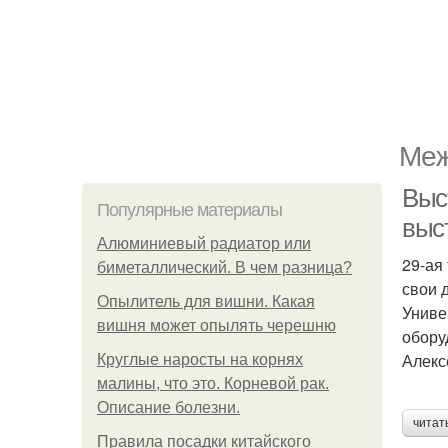
Меж
Выс
Популярные материалы
выст
Алюминиевый радиатор или
29-ая
биметаллический. В чем разница?
свои 
Опылитель для вишни. Какая
Униве
вишня может опылять черешню
обору
Алекс
Круглые наросты на корнях
малины, что это. Корневой рак.
Описание болезни.
читат
Правила посадки китайского