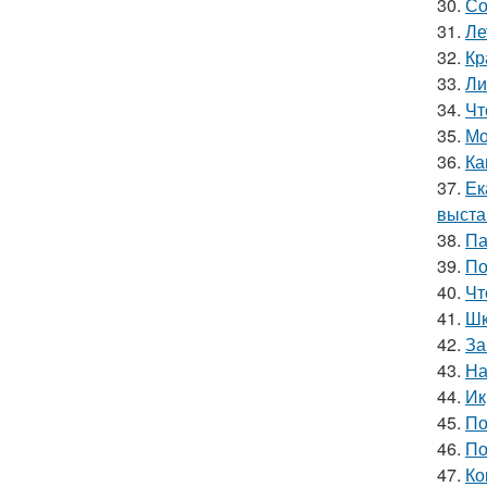
30.
Со
31.
Ле
32.
Кр
33.
Ли
34.
Чт
35.
Мо
36.
Ка
37.
Ек
выста
38.
Па
39.
По
40.
Чт
41.
Шк
42.
За
43.
На
44.
Ик
45.
По
46.
По
47.
Ко