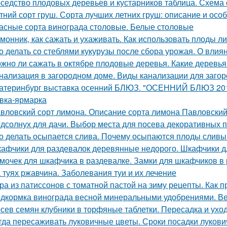
седство плодовых деревьев и кустарников таблица. Схема 
тний сорт груш. Сорта лучших летних груш: описание и ос
асные сорта винограда столовые. Белые столовые
монник, как сажать и ухаживать. Как использовать плоды л
о делать со стеблями кукурузы после сбора урожая. О влиян
жно ли сажать в октябре плодовые деревья. Какие деревья
нализация в загородном доме. Виды канализации для заго
атеринбург выставка осенний БЛЮЗ. "ОСЕННИЙ БЛЮЗ 2019
вка-ярмарка
вловский сорт лимона. Описание сорта лимона Павловски
дсолнух для дачи. Выбор места для посева декоративных 
о делать осыпается слива. Почему осыпаются плоды сливы 
афчики для раздевалок деревянные недорого. Шкафчики д
мочек для шкафчика в раздевалке. Замки для шкафчиков в 
 туях ржавчина. Заболевания туи и их лечение
ра из патиссонов с томатной пастой на зиму рецепты. Как п
дкормка винограда весной минеральными удобрениями. Ве
сев семян клубники в торфяные таблетки. Пересадка и уход
гда пересаживать луковичные цветы. Сроки посадки лукови