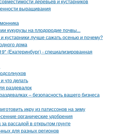
совместимости деревьев и кустарников
обенности выращивания
имонника
ии кукурузы на плодородие почвы...
 и кустарники лучше сажать осенью и почему?
родного дома
" (Екатеринбург) - специализированная
й
подсолнухов
и что делать
ля раздевалок
раздевалках – безопасность вашего бизнеса
риготовить икру из патиссонов на зиму
сенние органические удобрения
 за рассадой в открытом грунте
чных для разных регионов