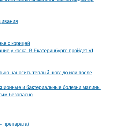
ащивания
нье с корицей
ие у коска. В Екатеринбурге пройдет VI
ьно наносить теплый шов: до или после
екционные и бактериальные болезни малины
стым безопасно
» препарата)