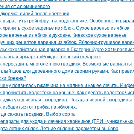
ения от алюминиевого
дкормка лилий после цветения
к вырастить грейпфрут на подоконнике. Особенности выр
к хранить сухое варенье из яблок. Сухое варенье из яблок
хое варенье из яблок в духовке. Киевское сухое варенье
лучших рецептов варенья из яблок. Яблочно-грушевое варе
льскохозяйственная ярмарка в Екатеринбурге 2019 расписан
славная ярмарка «Рождественский подарок»
к пересадить многолетнюю гвоздику. Возможные варианты
плый шов для деревянного дома своими руками. Как правил
ски бревна?
чему появилась ржавчина на малине и как ее лечить. Инф
к прочистить водостоки на крыше. Как сделать водосток чи
садка уход черная смородина. Посадка черной смородины
к избавиться от грибка на яблонях.
гда сажать гвоздики. Выбор сорта
епараты для ухода и лечения хвойников (ТРИ «уникальных
рта летних яблок. Летние яблони: параметры выбора