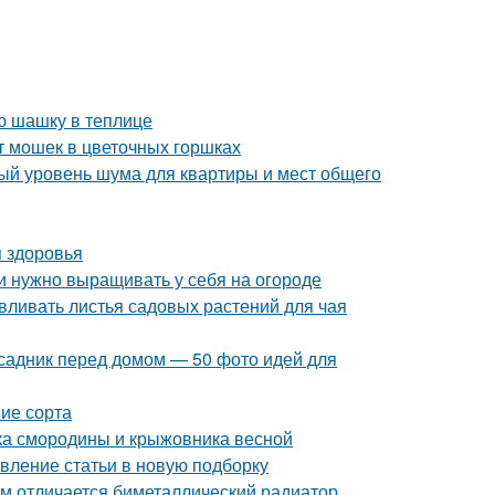
ю шашку в теплице
т мошек в цветочных горшках
ый уровень шума для квартиры и мест общего
я здоровья
и нужно выращивать у себя на огороде
авливать листья садовых растений для чая
исадник перед домом — 50 фото идей для
ие сорта
тка смородины и крыжовника весной
вление статьи в новую подборку
м отличается биметаллический радиатор