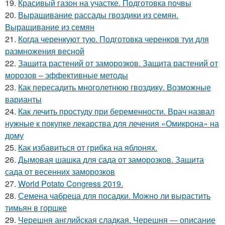
19.
Красивый газон на участке. Подготовка почвы
20.
Выращивание рассады гвоздики из семян.
Выращивание из семян
21.
Когда черенкуют тую. Подготовка черенков туи для
размножения весной
22.
Защита растений от заморозков. Защита растений от
морозов – эффективные методы
23.
Как пересадить многолетнюю гвоздику. Возможные
варианты
24.
Как лечить простуду при беременности. Врач назвал
нужные к покупке лекарства для лечения «Омикрона» на
дому
25.
Как избавиться от грибка на яблонях.
26.
Дымовая шашка для сада от заморозков. Защита
сада от весенних заморозков
27.
World Potato Congress 2019.
28.
Семена чабреца для посадки. Можно ли вырастить
тимьян в горшке
29.
Черешня английская сладкая. Черешня — описание