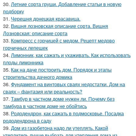
30.
Летние сорта груши. Добавление статьи в новую
подборку
31.
Черешня донецкая красавица.
32.
Вишня лозновская описание сорта. Вишня
Лозновская: описание сорта
33.
Компресс с горчицей с медом. Рецепт медово
горчичных лепешек
34.
Лимонник, как сажать и ухаживать. Как использовать
плоды лимонника
35.
Как на даче построить дом. Порядок и этапы
строительства дачного домика
36.
Фундамент на винтовых сваях недостатки. Дом на
сваях – фантазия или реальность?
37.
Тамбур в частном доме нужен ли. Почему без
тамбура в частном доме не обойтись
38.
Рододендрон, как сажать в подмосковье. Посадка
рододендрона в саду
39.
Дом из газобетона надо ли утеплять. Какой
утеплитель лучше выбрать для утепления дома из