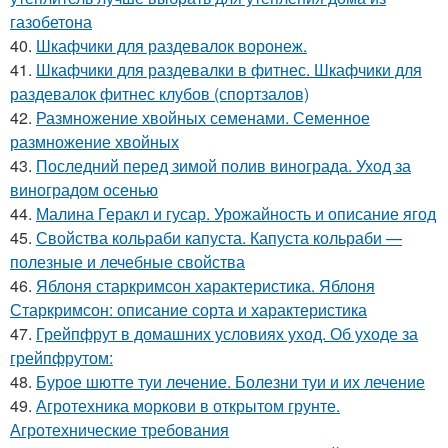
газобетона
40.
Шкафчики для раздевалок воронеж.
41.
Шкафчики для раздевалки в фитнес. Шкафчики для
раздевалок фитнес клубов (спортзалов)
42.
Размножение хвойных семенами. Семенное
размножение хвойных
43.
Последний перед зимой полив винограда. Уход за
виноградом осенью
44.
Малина Геракл и гусар. Урожайность и описание ягод
45.
Свойства кольраби капуста. Капуста кольраби —
полезные и лечебные свойства
46.
Яблоня старкримсон характеристика. Яблоня
Старкримсон: описание сорта и характеристика
47.
Грейпфрут в домашних условиях уход. Об уходе за
грейпфрутом:
48.
Бурое шютте туи лечение. Болезни туи и их лечение
49.
Агротехника моркови в открытом грунте.
Агротехнические требования