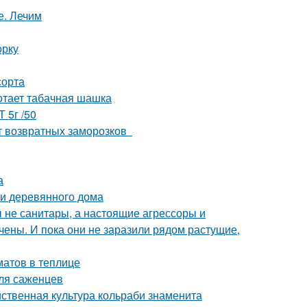
е. Лечим
орку
сорта
отает табачная шашка
 5г /50
от возвратных заморозков
а
и деревянного дома
бы не санитары, а настоящие агрессоры и
чены. И пока они не заразили рядом растущие,
атов в теплице
для саженцев
йственная культура кольраби знаменита