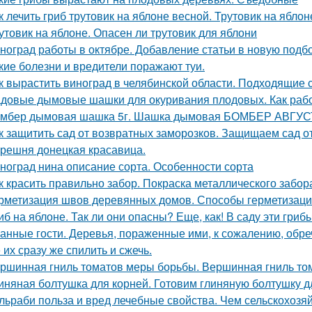
к лечить гриб трутовик на яблоне весной. Трутовик на яблон
утовик на яблоне. Опасен ли трутовик для яблони
ноград работы в октябре. Добавление статьи в новую подб
кие болезни и вредители поражают туи.
к вырастить виноград в челябинской области. Подходящие 
довые дымовые шашки для окуривания плодовых. Как раб
мбер дымовая шашка 5г. Шашка дымовая БОМБЕР АВГУСТ
к защитить сад от возвратных заморозков. Защищаем сад 
решня донецкая красавица.
ноград нина описание сорта. Особенности сорта
к красить правильно забор. Покраска металлического забор
рметизация швов деревянных домов. Способы герметизаци
иб на яблоне. Так ли они опасны? Еще, как! В саду эти гри
анные гости. Деревья, пораженные ими, к сожалению, обре
 их сразу же спилить и сжечь.
ршинная гниль томатов меры борьбы. Вершинная гниль том
иняная болтушка для корней. Готовим глиняную болтушку 
льраби польза и вред лечебные свойства. Чем сельскохозя