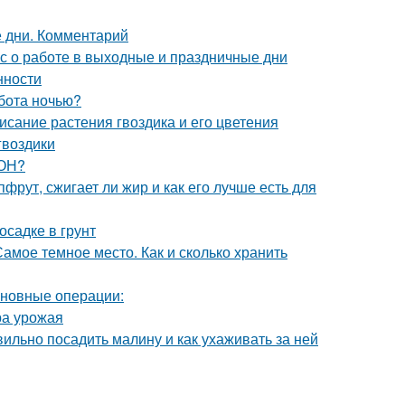
 дни. Комментарий
кс о работе в выходные и праздничные дни
нности
бота ночью?
исание растения гвоздика и его цветения
гвоздики
ЗОН?
фрут, сжигает ли жир и как его лучше есть для
осадке в грунт
амое темное место. Как и сколько хранить
сновные операции:
ра урожая
ильно посадить малину и как ухаживать за ней