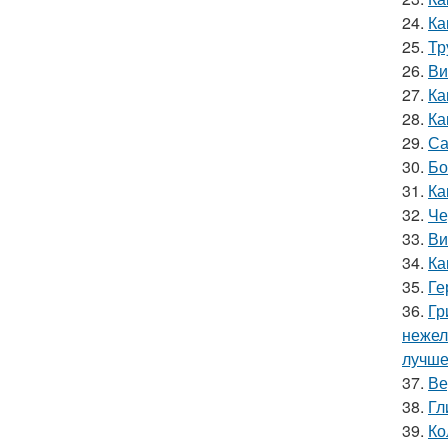
24.
Ка
25.
Тр
26.
Ви
27.
Ка
28.
Ка
29.
Са
30.
Бо
31.
Ка
32.
Че
33.
Ви
34.
Ка
35.
Ге
36.
Гр
нежел
лучше
37.
Ве
38.
Гл
39.
Ко