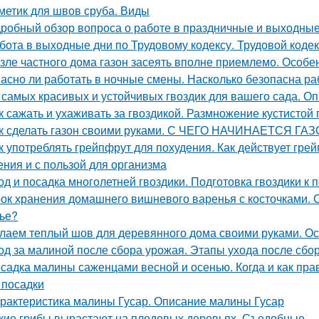
метик для швов сруба. Виды
робный обзор вопроса о работе в праздничные и выходные
бота в выходные дни по Трудовому кодексу. Трудовой коде
зле частного дома газон засеять вполне приемлемо. Особе
асно ли работать в ночные смены. Насколько безопасна ра
 самых красивых и устойчивых гвоздик для вашего сада. Оп
к сажать и ухаживать за гвоздикой. Размножение кустистой 
к сделать газон своими руками. С ЧЕГО НАЧИНАЕТСЯ ГА
к употреблять грейпфрут для похудения. Как действует грейп
ения и с пользой для организма
од и посадка многолетней гвоздики. Подготовка гвоздики к п
ок хранения домашнего вишневого варенья с косточками. С
ье?
лаем теплый шов для деревянного дома своими руками. О
од за малиной после сбора урожая. Этапы ухода после сбо
садка малины саженцами весной и осенью. Когда и как прав
 посадки
рактеристика малины Гусар. Описание малины Гусар
кие грибы вырастают на плодовых деревьях. Съедобные