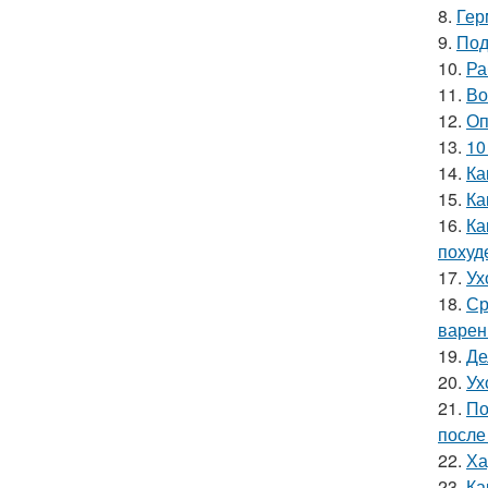
8.
Гер
9.
Под
10.
Ра
11.
Во
12.
Оп
13.
10
14.
Ка
15.
Ка
16.
Ка
похуд
17.
Ух
18.
Ср
варен
19.
Де
20.
Ух
21.
По
после
22.
Ха
23.
Ка