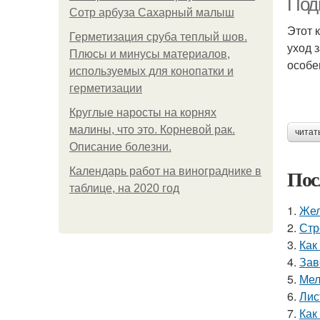
Под
Сотр арбуза Сахарный малыш
Этот 
Герметизация сруба теплый шов.
уход 
Плюсы и минусы материалов,
особе
используемых для конопатки и
герметизации
Круглые наросты на корнях
малины, что это. Корневой рак.
читат
Описание болезни.
Пос
Календарь работ на винограднике в
таблице, на 2020 год
1.
Жел
2.
Стр
3.
Как
4.
Зав
5.
Мел
6.
Лис
7.
Как