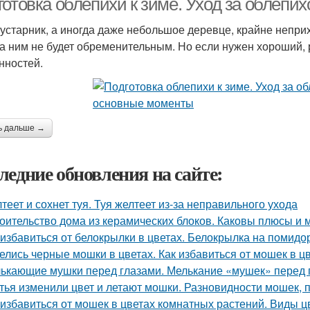
готовка облепихи к зиме. Уход за облепи
кустарник, а иногда даже небольшое деревце, крайне неприх
за ним не будет обременительным. Но если нужен хороший, 
нностей.
ь дальше →
ледние обновления на сайте:
теет и сохнет туя. Туя желтеет из-за неправильного ухода
оительство дома из керамических блоков. Каковы плюсы и 
 избавиться от белокрылки в цветах. Белокрылка на помидо
елись черные мошки в цветах. Как избавиться от мошек в 
ькающие мушки перед глазами. Мелькание «мушек» перед 
тья изменили цвет и летают мошки. Разновидности мошек,
 избавиться от мошек в цветах комнатных растений. Виды 