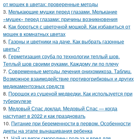
от мошек в цветах: проверенные методы
3.
Мелькающие мушки перед глазами. Мелькание
«мушек» перед глазами: причины возникновения
4.
Как бороться с цветочной мошкой. Как избавиться от
мошек в комнатных цветах
5.
Газоны и цветники на даче. Как выбрать газонные
цветы?
6.
Герметизация сруба по технологии теплый шов.
Теплый шов своими руками. Каждому ли по плечу
7.
Современные методы лечения онихомикоза. Таблиц.
Возможное взаимодействие противогрибковых и других
медикаментозных средств
8.
Порошок из сушеной медведки. Как используется при
туберкулезе
9.
Медовый Спас доклад. Медовый Спас — когда
наступает в 2022 и как праздновать
10.
Питание при беременности в первом. Особенности
диеты на этапе вынашивания ребенка
11.
Чай из веток смородины польза и вред для.