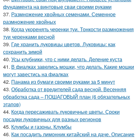
фундамента на винтовые сваи своими руками
37.
Размножение хвойных семенами. Семенное
размножение хвойных
38.
Когда укоренять черенки туи. Тонкости размножения
туи черенками весной
39.
Где хранить луковицы цветов. Луковицы: как
сохранить зимой
40.
Усы клубники, что с ними делать. Деление куста
41.
В фиалках завелись мошки, что делать. Какие мошки
могут завестись на фиалках
42.
Панама из бумаги своими руками за 5 минут
43.
Обработка от вредителей сада весной. Весенняя
обработка сада – ПОШАГОВЫЙ план (6 обязательных
этапов)
44.
Когда пересаживать луковичные цветы. Сроки
посадки луковичных для разных регионов
45.
Клумбы и газоны. Клумбы
46.
Как посадить лимонник китайский на даче. Описание