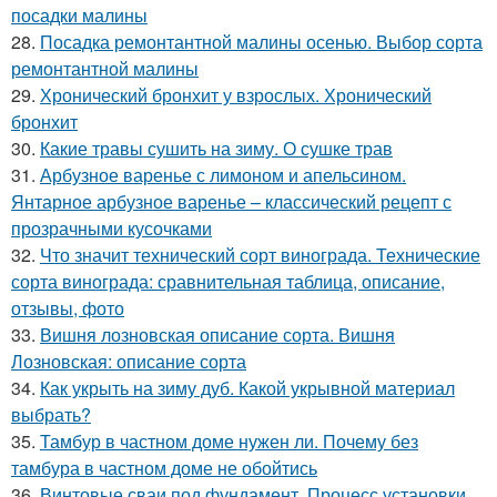
посадки малины
28.
Посадка ремонтантной малины осенью. Выбор сорта
ремонтантной малины
29.
Хронический бронхит у взрослых. Хронический
бронхит
30.
Какие травы сушить на зиму. О сушке трав
31.
Арбузное варенье с лимоном и апельсином.
Янтарное арбузное варенье – классический рецепт с
прозрачными кусочками
32.
Что значит технический сорт винограда. Технические
сорта винограда: сравнительная таблица, описание,
отзывы, фото
33.
Вишня лозновская описание сорта. Вишня
Лозновская: описание сорта
34.
Как укрыть на зиму дуб. Какой укрывной материал
выбрать?
35.
Тамбур в частном доме нужен ли. Почему без
тамбура в частном доме не обойтись
36.
Винтовые сваи под фундамент. Процесс установки