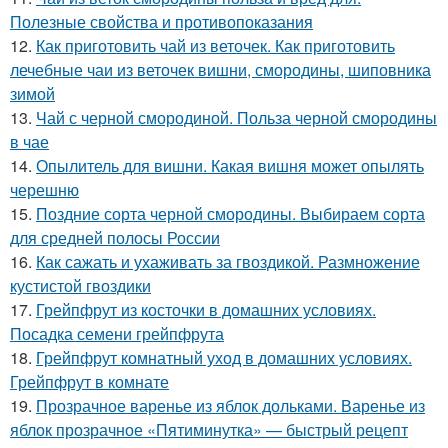
Полезные свойства и противопоказания
12.
Как приготовить чай из веточек. Как приготовить
лечебные чаи из веточек вишни, смородины, шиповника
зимой
13.
Чай с черной смородиной. Польза черной смородины
в чае
14.
Опылитель для вишни. Какая вишня может опылять
черешню
15.
Поздние сорта черной смородины. Выбираем сорта
для средней полосы России
16.
Как сажать и ухаживать за гвоздикой. Размножение
кустистой гвоздики
17.
Грейпфрут из косточки в домашних условиях.
Посадка семени грейпфрута
18.
Грейпфрут комнатный уход в домашних условиях.
Грейпфрут в комнате
19.
Прозрачное варенье из яблок дольками. Варенье из
яблок прозрачное «Пятиминутка» — быстрый рецепт